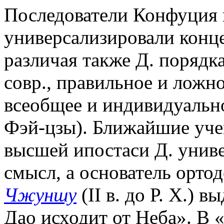
Последователи Конфуция 
универсализировали конце
различая также Д. порядка
совр., правильное и ложн
всеобщее и индивидуально
Фэй-цзы). Ближайшие уч
высшей ипостаси Д. унив
смысл, а основатель орто
Чжуншу
(II в. до Р. Х.) 
Дао исходит от Неба». В 