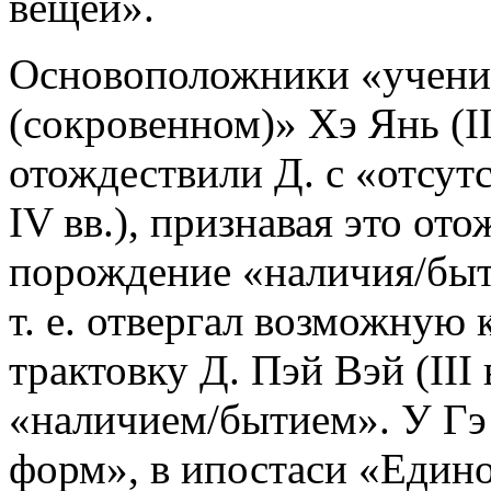
вещей».
Основоположники «учени
(сокровенном)» Хэ Янь (II-I
отождествили Д. с «отсутс
IV вв.), признавая это от
порождение «наличия/быт
т. е. отвергал возможную
трактовку Д. Пэй Вэй (III
«наличием/бытием». У Гэ 
форм», в ипостаси «Едино