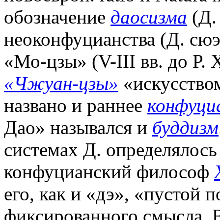
обозначение
даосизма
(Д. 
неоконфуцианства (Д. сюэ
«Мо-цзы» (V-III вв. до Р. 
«Чжуан-цзы»
«искусством
названо и раннее
конфуци
Дао» назывался и
буддизм
системах Д. определялось
конфуцианский философ
его, как и «дэ», «пустой
фиксированного смысла. 