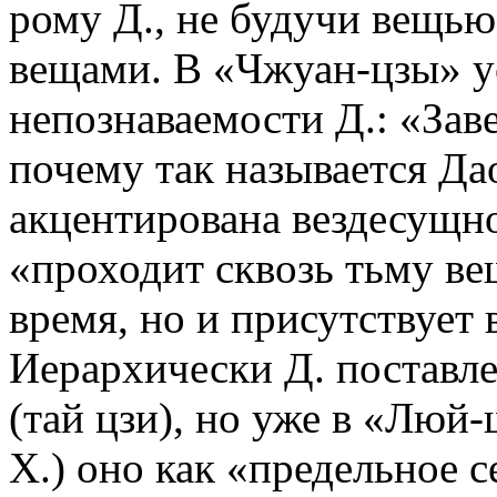
рому Д., не будучи вещью
вещами. В «Чжуан-цзы» у
непознаваемости Д.: «Зав
почему так называется Да
акцентирована вездесущнос
«проходит сквозь тьму ве
время, но и присутствует в
Иерархически Д. поставл
(тай цзи), но уже в «Люй-ш
Х.) оно как «предельное с