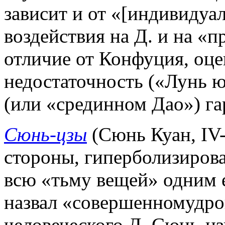
зависит и от «[индивидуа
воздействия на Д. и на «
отличие от Конфуция, оце
недостаточность («Лунь ю
(или «срединном Дао») га
Сюнь-цзы
(Сюнь Куан, IV-I
стороны, гиперболизирова
всю «тьму вещей» одним е
назвал «совершенномудро
человеческого Д. Сюнь-цз