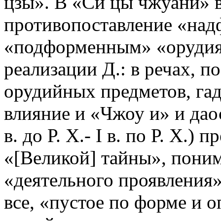
цзы». В «Си цы чжуани» 
противопоставление «над
«подформенным» «орудиям
реализации Д.: в речах, п
орудийных предметов, гад
влияние и «Чжоу и» и да
в. до Р. Х.- I в. по Р. Х.)
«[Великой] тайны», пони
«деятельного проявления»
все, «пустое по форме и 