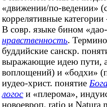
«движении/по-ведении» (
коррелятивные категории
В совр. языке бином «дао-
нравственность
. Термин
буддийские санскр. понят
выражающие идею пути, а 
воплощений) и «бодхи» (
иудео-христ. понятие
Бог
логос
и «плерома», индуи
новоевроп. ratio и Natura 