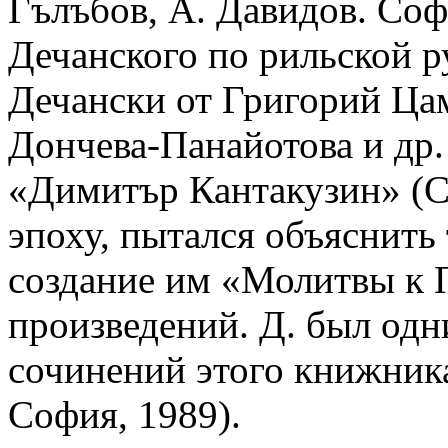
Гълъбов, А. Давидов. Соф
Дечанского по рильской 
Дечански от Григорий Цам
Дончева-Панайотова и др.
«Димитър Кантакузин» (Со
эпоху, пытался объяснить
создание им «Молитвы к П
произведений. Д. был одн
сочинений этого книжника
София, 1989).