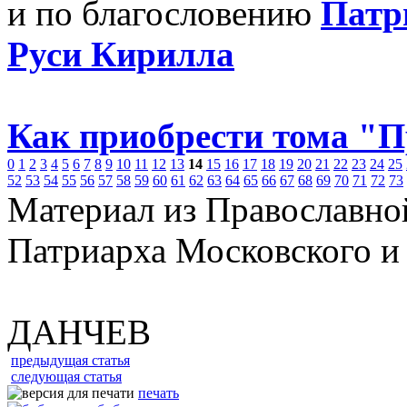
и по благословению
Патр
Руси Кирилла
Как приобрести тома "
0
1
2
3
4
5
6
7
8
9
10
11
12
13
14
15
16
17
18
19
20
21
22
23
24
25
52
53
54
55
56
57
58
59
60
61
62
63
64
65
66
67
68
69
70
71
72
73
Материал из Православно
Патриарха Московского и
ДАНЧЕВ
предыдущая статья
следующая статья
печать