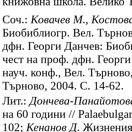
книжовна школа. Велико Тъ
Соч.:
Ковачев
М
.
,
Костов
Биобиблиогр. Вел. Търнов
дфн. Георги Данчев: Биоби
чест на проф. дфн. Георг
науч. конф., Вел. Търново,
Търново, 2004. С. 14-62.
Лит.:
Дончева-Панайотов
на 60 години // Palaebulga
102;
Кенанов
Д
. Жизнения