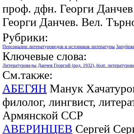
проф. дфн. Георги Данчев 
Георги Данчев. Вел. Търно
Рубрики:
Персоналии литературоведов и историков литературы
Зарубеж
Ключевые слова:
Литературоведы
Данчев Георгий (род. 1932), болг. литературов
См.также:
АБЕГЯН
Манук Хачатуров
филолог, лингвист, литер
Армянской ССР
АВЕРИНЦЕВ
Сергей Серг