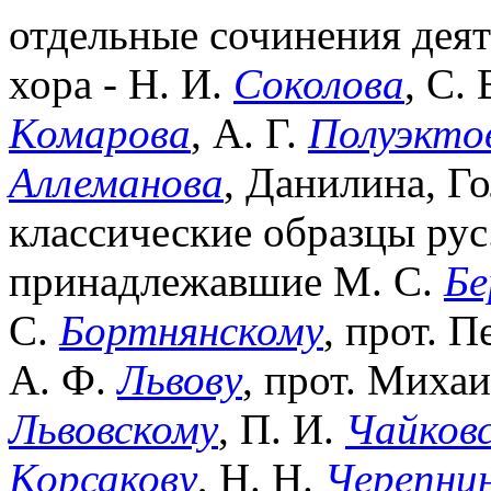
отдельные сочинения дея
хора - Н. И.
Соколова
, С.
Комарова
, А. Г.
Полуэкто
Аллеманова
, Данилина, Г
классические образцы рус
принадлежавшие М. С.
Бе
С.
Бортнянскому
, прот. 
А. Ф.
Львову
, прот. Миха
Львовскому
, П. И.
Чайков
Корсакову
, Н. Н.
Черепни