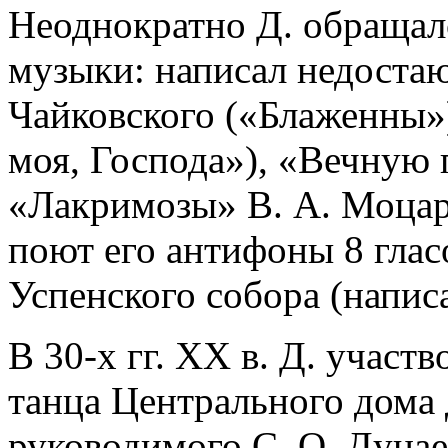
Неоднократно Д. обращал
музыки: написал недоста
Чайковского («Блаженны»
моя, Господа»), «Вечную 
«Лакримозы» В. А. Моцарт
поют его антифоны 8 глас
Успенского собора (напис
В 30-х гг. XX в. Д. участ
танца Центрального дома
руководимого С. О. Дунае