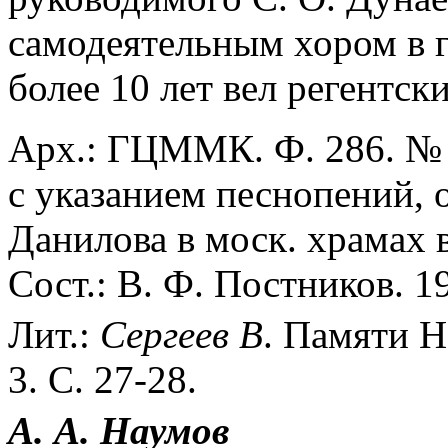
самодеятельным хором в г
более 10 лет вел регентс
Арх.: ГЦММК. Ф. 286. № 
с указанием песнопений,
Данилова в моск. храмах в
Сост.: В. Ф. Постников. 1
Лит.:
Сергеев
В
. Памяти Н
3. С. 27-28.
А. А.
Наумов