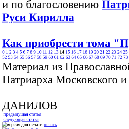
и по благословению
Патр
Руси Кирилла
Как приобрести тома "
0
1
2
3
4
5
6
7
8
9
10
11
12
13
14
15
16
17
18
19
20
21
22
23
24
25
52
53
54
55
56
57
58
59
60
61
62
63
64
65
66
67
68
69
70
71
72
73
Материал из Православно
Патриарха Московского и
ДАНИЛОВ
предыдущая статья
следующая статья
печать