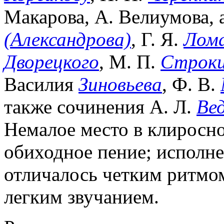
Макарова, А. Велиумова,
(Александрова)
, Г. Я.
Лом
Дворецкого
, М. П.
Строк
Василия
Зиновьева
, Ф. В.
также сочинения А. Л.
Ве
Немалое место в клиросно
обиходное пение; исполн
отличалось четким ритмо
легким звучанием.