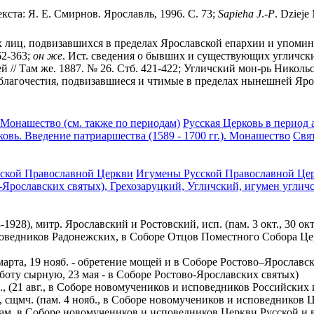
екста: Я. Е. Смирнов. Ярославль, 1996. С. 73;
Sapieha
J
.
-P
. Dzieje
х лиц, подвизавшихся в пределах Ярославской епархии и упоми
62-363;
он
же
. Ист. сведения о бывших и существующих угличски
 // Там же. 1887. № 26. Стб. 421-422; Угличский мон-рь Никольс
благочестия, подвизавшиеся и чтимые в пределах нынешней Яросл
 Монашество (см. также по периодам)
Русская Церковь в период 
ковь. Введение патриаршества (1589 - 1700 гг.). Монашество
Свя
ской Православной Церкви
Игумены Русской Православной Це
во-Ярославских святых), Грехозаруцкий, Угличский, игумен углич
928), митр. Ярославский и Ростовский, исп. (пам. 3 окт., 30 ок
ведников Радонежских, в Соборе Отцов Поместного Собора Церк
 марта, 19 нояб. - обретение мощей и в Соборе Ростово–Ярославс
субботу сырную, 23 мая - в Соборе Ростово-Ярославских святых)
., (21 авг., в Соборе новомучеников и исповедников Российских
 сщмч. (пам. 4 нояб., в Соборе новомучеников и исповедников 
пам. в Соборе новомучеников и исповедников Церкви Русской и 