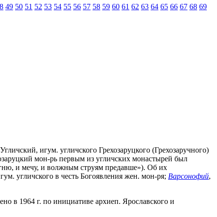
8
49
50
51
52
53
54
55
56
57
58
59
60
61
62
63
64
65
66
67
68
69
, Угличский, игум. угличского Грехозаруцкого (Грехозаручного)
рехозаруцкий мон-рь первым из угличских монастырей был
огню, и мечу, и волжным струям предавше»). Об их
игум. угличского в честь Богоявления жен. мон-ря;
Варсонофий
,
но в 1964 г. по инициативе архиеп. Ярославского и