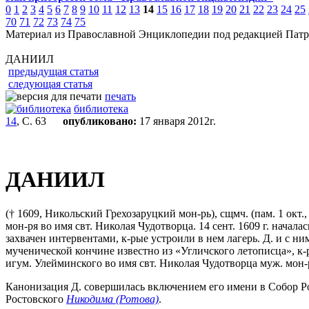
0
1
2
3
4
5
6
7
8
9
10
11
12
13
14
15
16
17
18
19
20
21
22
23
24
25
70
71
72
73
74
75
Материал из Православной Энциклопедии под редакцией Патр
ДАНИИЛ
предыдущая статья
следующая статья
печать
библиотека
14
, С. 63
опубликовано:
17 января 2012г.
ДАНИИЛ
(† 1609, Никольский Грехозаруцкий мон-рь),
сщмч.
(пам. 1 окт
мон-ря во имя свт. Николая Чудотворца. 14 сент. 1609 г. нача
захвачен интервентами, к-рые устроили в нем лагерь. Д. и с ни
мученической кончине известно из «Угличского летописца», к-р
игум. Улейминского во имя свт. Николая Чудотворца муж. мон-р
Канонизация Д. совершилась включением его имени в Собор Ро
Ростовского
Никодима (Ротова)
.