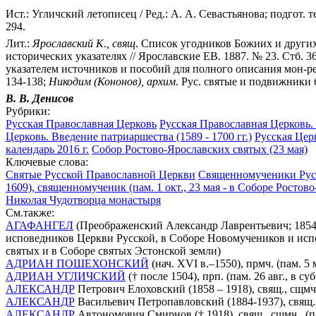
Ист.: Угличский летописец / Ред.: А. А. Севастьянова; подгот. т
294.
Лит.:
Ярославский
К
.
,
свящ
. Список угодников Божиих и други
исторических указателях // Ярославские ЕВ. 1887. № 23. Стб. 3
указателем источников и пособий для полного описания мон-рей
134-138;
Никодим
(Кононов),
архим
. Рус. святые и подвижники 
В. В.
Денисов
Рубрики:
Русская Православная Церковь
Русская Православная Церковь.
Церковь. Введение патриаршества (1589 - 1700 гг.)
Русская Цер
календарь 2016 г.
Собор Ростово-Ярославских святых (23 мая)
Ключевые слова:
Святые Русской Православной Церкви
Священномученики Рус
1609), священномученик (пам. 1 окт., 23 мая - в Соборе Росто
Николая Чудотворца монастыря
См.также:
АГАФАНГЕЛ
(Преображенский Александр Лаврентьевич; 1854-1
исповедников Церкви Русской, в Соборе Новомучеников и испо
святых и в Соборе святых Эстонской земли)
АДРИАН ПОШЕХОНСКИЙ
(нач. XVI в.–1550), прмч. (пам. 5
АДРИАН УГЛИЧСКИЙ
(† после 1504), прп. (пам. 26 авг., в 
АЛЕКСАНДР
Петрович Елоховский (1858 – 1918), свящ., сщмч
АЛЕКСАНДР
Васильевич Петропавловский (1884-1937), свящ.,
АЛЕКСАНДР
Автономович Смирнов († 1918), свящ., сщмч., (