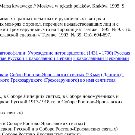
 Marsa krwawego // Moskwa w rękach polaków. Кraków, 1995. S.
наемых в разных печатных и рукописных святцах и
х мон-рях с хронол. перечнем начальствовавших лиц и с
кий Грехозаручный, что на Городище // Там же. 1895. № 9. Стб.
авской епархии // Там же. 1903. № 39. Стб. 694-697.
автокефалии; Учреждение патриаршества (1431 - 1700)
Русская
тые Русской Православной Церкви
Православный Церковный
ркви
Собор Ростово-Ярославских святых (23 мая)
Даниил (†
ского Грехозаруцкого (Грехозаручного) во имя святителя
т., в Соборе Липецких святых, в Соборе новомучеников и
ви Русской 1917-1918 гг., в Соборе Ростово-Ярославских
ких святых)
 и в Соборе Ростово-Ярославских святых)
Церкви Русской и в Соборе Ростово-Ярославских святых)
в Соборе Ростово-Ярославских святых)