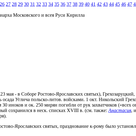
26
27
28
29
30
31
32
33
34
35
36
37
38
39
40
41
42
43
44
45
46
47
4
иарха Московского и всея Руси Кирилла
., 23 мая - в Соборе Ростово-Ярославских святых), Грехозаруцкий
лась осада Углича польско-литов. войсками. 1 окт. Никольский Г
м 30 иноков и ок. 250 мирян погибли от рук захватчиков («всех 
ый сохранился в неск. списках XVIII в. (см. также:
Анастасия
, 
я).
стово-Ярославских святых, празднование к-рому было установле