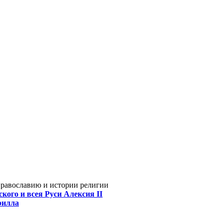
Православию и истории религии
кого и всея Руси Алексия II
рилла