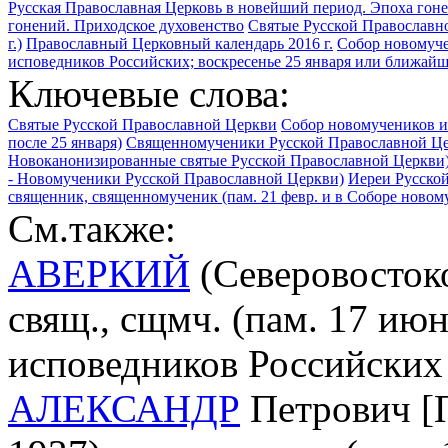
Русская Православная Церковь в новейший период. Эпоха гоне
гонений. Приходское духовенство
Святые Русской Православн
г.)
Православный Церковный календарь 2016 г.
Собор новомуче
исповедников Российских; воскресенье 25 января или ближайше
Ключевые слова:
Святые Русской Православной Церкви
Собор новомучеников и
после 25 января)
Священномученики Русской Православной Ц
Новоканонизированные святые Русской Православной Церкви
- Новомученики Русской Православной Церкви)
Иереи Русско
священник, священномученик (пам. 21 февр. и в Соборе новом
См.также:
АВЕРКИЙ
(Северовостоко
свящ., сщмч. (пам. 17 ию
исповедников Российских
АЛЕКСАНДР
Петрович [П