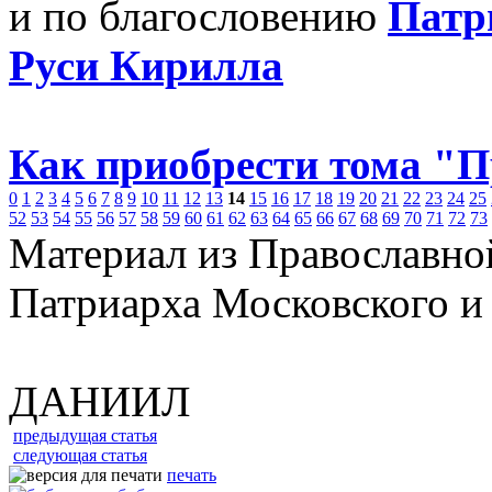
и по благословению
Патр
Руси Кирилла
Как приобрести тома "
0
1
2
3
4
5
6
7
8
9
10
11
12
13
14
15
16
17
18
19
20
21
22
23
24
25
52
53
54
55
56
57
58
59
60
61
62
63
64
65
66
67
68
69
70
71
72
73
Материал из Православно
Патриарха Московского и
ДАНИИЛ
предыдущая статья
следующая статья
печать