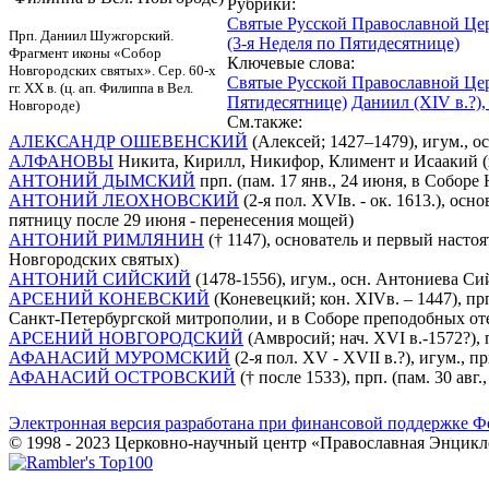
Рубрики:
Святые Русской Православной Це
Прп. Даниил Шужгорский.
(3-я Неделя по Пятидесятнице)
Фрагмент иконы «Собор
Ключевые слова:
Новгородских святых». Сер. 60-х
Святые Русской Православной Це
гг. XX в. (ц. ап. Филиппа в Вел.
Пятидесятнице)
Даниил (XIV в.?)
Новгороде)
См.также:
АЛЕКСАНДР ОШЕВЕНСКИЙ
(Алексей; 1427–1479), игум., о
АЛФАНОВЫ
Никита, Кирилл, Никифор, Климент и Исаакий (ко
АНТОНИЙ ДЫМСКИЙ
прп. (пам. 17 янв., 24 июня, в Собор
АНТОНИЙ ЛЕОХНОВСКИЙ
(2-я пол. XVIв. - ок. 1613.), ос
пятницу после 29 июня - перенесения мощей)
АНТОНИЙ РИМЛЯНИН
(† 1147), основатель и первый насто
Новгородских святых)
АНТОНИЙ СИЙСКИЙ
(1478-1556), игум., осн. Антониева Си
АРСЕНИЙ КОНЕВСКИЙ
(Коневецкий; кон. XIVв. – 1447), п
Санкт-Петербургской митрополии, и в Соборе преподобных от
АРСЕНИЙ НОВГОРОДСКИЙ
(Амвросий; нач. XVI в.-1572?),
АФАНАСИЙ МУРОМСКИЙ
(2-я пол. XV - XVII в.?), игум., 
АФАНАСИЙ ОСТРОВСКИЙ
(† после 1533), прп. (пам. 30 ав
Электронная версия разработана при финансовой поддержке Ф
© 1998 - 2023 Церковно-научный центр «Православная Энцикл