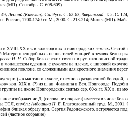
ея (МП). Сентябрь. С. 608-609).
149;
Леонид
(Кавелин)
. Св. Русь. С. 62-63;
Зверинский
. Т. 2. С. 124
 в России, 1700-1740 гг. М., 2000. С. 213-214; Минея (МП). Май. Ч
и в XVIII-XX вв. в вологодских и новгородских землях. Святой 
атери преподобных - основателей мон-рей в землях Белозерья (
реева Н
.
Н
. Собор Белозерских святых в рус. иконописной традиции
ажен в монашеском одеянии, с куколем на плечах, с широкой окру
оненном поклоне, со сложенными для крестного знамения перста
устерта) - в мантии и куколе, с немного раздвоенной бородой, р
в» кон. XIX в. (?) из ц. ап. Филиппа в Вел. Новгороде. Подобны
й группы на иконе Новгородских святых сер. 60-х гг. XX в. из м
авное изображение Д. (голова не покрыта) имеется в числе Белозе
ца ТСЛ, опубл.:
Алдошина Н
.
Е
. Благословенный труд. М., 2001.
фии близкая образу прп. Сергия Радонежского, встречается под 
исей (частное собрание).