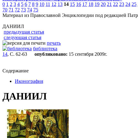
0
1
2
3
4
5
6
7
8
9
10
11
12
13
14
15
16
17
18
19
20
21
22
23
24
25
70
71
72
73
74
75
Материал из Православной Энциклопедии под редакцией Патр
ДАНИИЛ
предыдущая статья
следующая статья
печать
библиотека
14
, С. 62-63
опубликовано:
15 сентября 2009г.
Содержание
Иконография
ДАНИИЛ