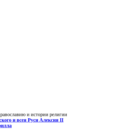
Православию и истории религии
кого и всея Руси Алексия II
рилла