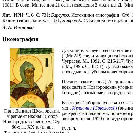
1981). В совр. Минее под 21 сент. помещены 2 молитвы Д. (Мин
Лит.: ИРИ. Ч. 6. С. 731;
Барсуков
. Источники агиографии. Стб. 
Канонизация святых. С. 321;
Лавров
А
.
С
. Колдовство и религия
А. А.
Романова
Иконография
Д. свидетельствует о его почитани
(ЦМиАР) среди молящихся Божией М
Чугреева. М., 1992. С. 216-217;
Чуг
г. М., 1995. С. 48-51). Д. изобр
проседью, в глубоком коленопрекл
Предположительно Д. (надпись пол
всех святых Новгородских угоднико
бородой) возглавляет 5-й ряд лево
В составе Соборов рус. святых огл
мон.
Иулиании (Соколовой)
(ризни
Прп. Даниил Шужгорский.
раскрытыми ладонями, по иконогра
Фрагмент иконы «Собор
автором после 1959 г. в виде прор
Новгородских святых». Сер.
60-х гг. XX в. (ц. ап.
Я. Э. З.
Филиппа в Вел. Новгороде)