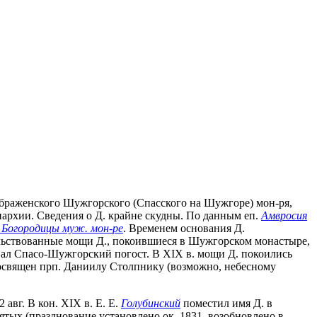
еображенского Шужгорского (Спасского на Шужгоре) мон-ря,
епархии. Сведения о Д. крайне скудны. По данным еп.
Амвросия
. Богородицы муж. мон-ре
. Временем основания Д.
ельствованные мощи Д., покоившиеся в Шужгорском монастыре,
вовал Спасо-Шужгорский погост. В XIX в. мощи Д. покоились
посвящен прп. Даниилу Столпнику (возможно, небесному
 авг. В кон. XIX в. Е. Е.
Голубинский
поместил имя Д. в
тых (празднование установлено ок. 1831, возобновлено в