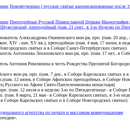
ркви
Новомученики ( русские святые канонизированные после 19
ркви
Преподобные Русской Православной Церкви
Иконография
, Шужгорский, преподобный (пам. 21 сент., в 3-ю Неделю по Пят
снователь Александрова Ошевенского мон-ря, прп. (пам. 20 апр.
н. XIV - нач. XV вв.), преподобные (пам. 4 мая, 17 июня, в н
е Новгородских святых и в Соборе Санкт-Петербургских святых)
нователь Антониева Леохновского мон-ря, прп. (пам. 17 окт., в С
ятель Антония Римлянина в честь Рождества Пресвятой Богородицы
йского мон-ря, прп. (пам. 7 дек., в Соборе Карельских святых и
рп.(пам. 12 июня, в Соборе Афонских преподобных, в Соборе Нов
ец Русского на Афоне Свято-Пантелеимонова монастыря)
 прп. (пам. 12 июля и в неделю 3-ю по Пятидесятнице - в Соборе
прп. (пам. 8 марта, 21 мая - в Соборе Карельских святых, в 3-ю 
г., в Соборе Карельских святых и в Соборе Новгородских святых)
едерального агентства по печати и массовым коммуникациям
опедия».