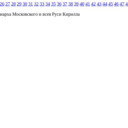
26
27
28
29
30
31
32
33
34
35
36
37
38
39
40
41
42
43
44
45
46
47
4
иарха Московского и всея Руси Кирилла