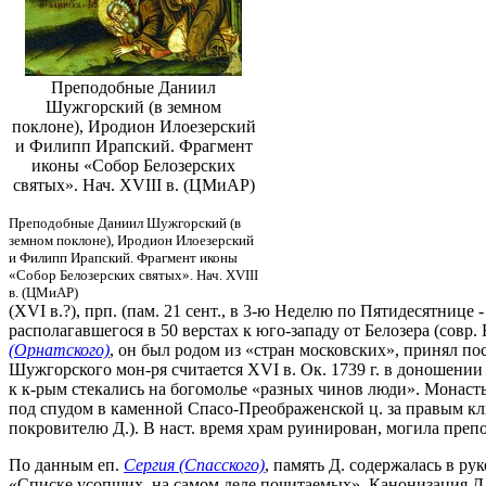
Преподобные Даниил
Шужгорский (в земном
поклоне), Иродион Илоезерский
и Филипп Ирапский. Фрагмент
иконы «Собор Белозерских
святых». Нач. XVIII в. (ЦМиАР)
Преподобные Даниил Шужгорский (в
земном поклоне), Иродион Илоезерский
и Филипп Ирапский. Фрагмент иконы
«Собор Белозерских святых». Нач. XVIII
в. (ЦМиАР)
(XVI в.?), прп. (пам. 21 сент., в 3-ю Неделю по Пятидесятни
располагавшегося в 50 верстах к юго-западу от Белозера (совр
(Орнатского)
, он был родом из «стран московских», принял по
Шужгорского мон-ря считается XVI в. Ок. 1739 г. в доношен
к к-рым стекались на богомолье «разных чинов люди». Монасты
под спудом в каменной Спасо-Преображенской ц. за правым кл
покровителю Д.). В наст. время храм руинирован, могила преп
По данным еп.
Сергия (Спасского)
, память Д. содержалась в рук
«Списке усопших, на самом деле почитаемых». Канонизация Д.