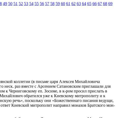
8
49
50
51
52
53
54
55
56
57
58
59
60
61
62
63
64
65
66
67
68
69
лянской коллегии (в письме царя Алексея Михайловича
его неск. раз вместе с Арсением Сатановским приглашали для
ом к Черниговскому еп. Зосиме, в к-ром просил прислать в
й Михайлович обратился уже к Киевскому митрополиту и к
енскую речь», поскольку они «Божественнаго писания ведущи,
В ответ Киевский митрополит направил монахов Братского мон-