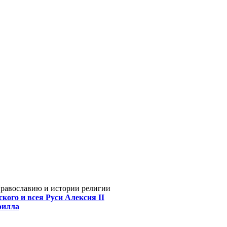
Православию и истории религии
кого и всея Руси Алексия II
рилла