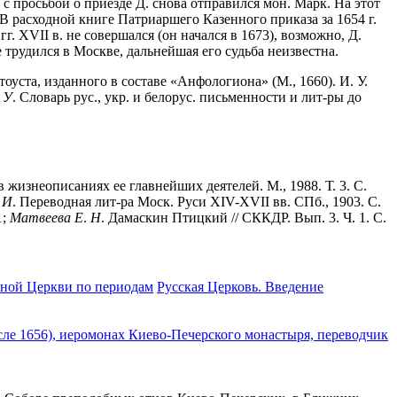
 с просьбой о приезде Д. снова отправился мон. Марк. На этот
 В расходной книге Патриаршего Казенного приказа за 1654 г.
г. XVII в. не совершался (он начался в 1673), возможно, Д.
 трудился в Москве, дальнейшая его судьба неизвестна.
уста, изданного в составе «Анфологиона» (М., 1660). И. У.
.
У
. Словарь рус., укр. и белорус. письменности и лит-ры до
в жизнеописаниях ее главнейших деятелей. М., 1988. Т. 3. С.
.
И
. Переводная лит-ра Моск. Руси XIV-XVII вв. СПб., 1903. С.
1;
Матвеева
Е
.
Н
. Дамаскин Птицкий // СККДР. Вып. 3. Ч. 1. С.
вной Церкви по периодам
Русская Церковь. Введение
сле 1656), иеромонах Киево-Печерского монастыря, переводчик