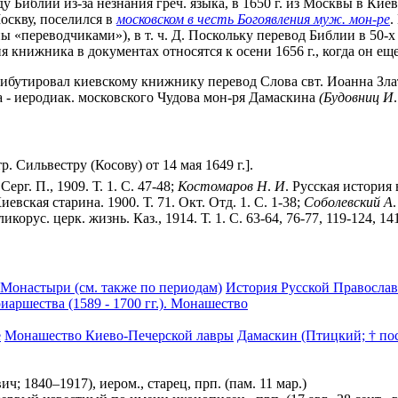
 Библии из-за незнания греч. языка, в 1650 г. из Москвы в Киев
Москву, поселился в
московском в честь Богоявления муж. мон-ре
.
 «переводчиками»), в т. ч. Д. Поскольку перевод Библии в 50-х г
книжника в документах относятся к осени 1656 г., когда он еще
ибутировал киевскому книжнику перевод Слова свт. Иоанна Злато
 - иеродиак. московского Чудова мон-ря Дамаскина
(Будовниц И
. Сильвестру (Косову) от 14 мая 1649 г.].
рг. П., 1909. Т. 1. С. 47-48;
Костомаров
Н
.
И
. Русская история 
евская старина. 1900. Т. 71. Окт. Отд. 1. С. 1-38;
Соболевский
А
корус. церк. жизнь. Каз., 1914. Т. 1. С. 63-64, 76-77, 119-124, 14
 Монастыри (см. также по периодам)
История Русской Правосла
иаршества (1589 - 1700 гг.). Монашество
е
Монашество Киево-Печерской лавры
Дамаскин (Птицкий; † по
 1840–1917), иером., старец, прп. (пам. 11 мар.)