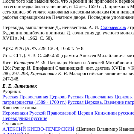
После того как выяснилось, что Арсений не пригоден к переводу
раз его поездка была успешной, и 14 дек. 1650 г. Д. приехал в 
есть запись об уплате жалованья киевским монахам (они названы
работал справщиком на Печатном дворе. Последние упоминания 
Переводы, выполненные Д., неизвестны. А. И.
Соболевский
атр
Будовниц ошибочно приписал Д. сочинения др. ученого монаха
XVIII в. М., 1962. С. 58).
Арх.: РГАДА. Ф. 229. Св. 4, 1650 г. № 8.
Ист.: СГГД. Ч. 3. С. 449-450 [грамота Алексея Михайловича митр
Лит.:
Каптерев
Н
.
Ф
. Патриарх Никон и Алексей Михайлович. Се
126;
Ротар
И
. Епифаний Славинецкий, лит. деятель XVII в. // Ки
286, 297-298;
Харлампович
К
.
В
. Малороссийское влияние на вели
247-248.
Е. Е. Литвинюк
Рубрики:
Русская Православная Церковь
Русская Православная Церковь.
патриаршества (1589 - 1700 гг.)
Русская Церковь. Введение патр
Ключевые слова:
Иеромонахи Русской Православной Церкви
Книжники русски
Переводчики русские
См.также:
АЛЕКСИЙ КИЕВО-ПЕЧЕРСКИЙ
(Шепелев Владимир Иванович;