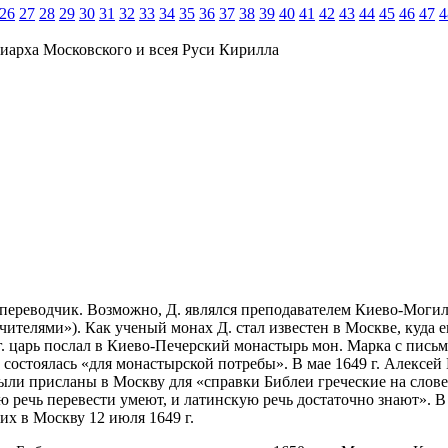
26
27
28
29
30
31
32
33
34
35
36
37
38
39
40
41
42
43
44
45
46
47
4
иарха Московского и всея Руси Кирилла
, переводчик. Возможно, Д. являлся преподавателем Киево-Моги
ителями»). Как ученый монах Д. стал известен в Москве, куда 
г. царь послал в Киево-Печерский монастырь мон. Марка с письм
 состоялась «для монастырской потребы». В мае 1649 г. Алексе
были присланы в Москву для «справки Библеи греческие на слов
ю речь перевести умеют, и латинскую речь достаточно знают». 
их в Москву 12 июля 1649 г.