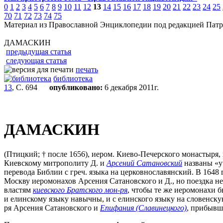
0
1
2
3
4
5
6
7
8
9
10
11
12
13
14
15
16
17
18
19
20
21
22
23
24
25
70
71
72
73
74
75
Материал из Православной Энциклопедии под редакцией Патр
ДАМАСКИН
предыдущая статья
следующая статья
печать
библиотека
13
, С. 694
опубликовано:
6 декабря 2011г.
ДАМАСКИН
(Птицкий; † после 1656), иером. Киево-Печерского монастыря
Киевскому митрополиту Д. и
Арсений Сатановский
названы «уч
перевода Библии с греч. языка на церковнославянский. В 1648 
Москву иеромонахов Арсения Сатановского и Д., но поездка не
властям
киевского Братского мон-ря
, чтобы те же иеромонахи 
и елинскому языку навычны, и с елинского языку на словенску
ря Арсения Сатановского и
Епифания (Славинецкого)
, прибывш