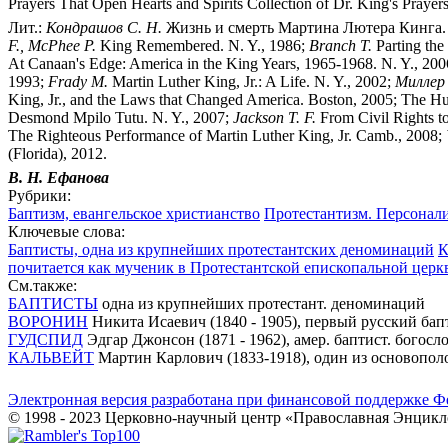
Prayers That Open Hearts and Spirits Collection of Dr. King's Рrayer
Лит.:
Кондрашов С. Н.
Жизнь и смерть Мартина Лютера Кинга. 
F., McPhee P.
King Remembered. N. Y., 1986;
Branch T.
Parting the
At Canaan's Edge: America in the King Years, 1965-1968. N. Y., 20
1993;
Frady M.
Martin Luther King, Jr.: A Life. N. Y., 2002;
Миллер 
King, Jr., and the Laws that Changed America. Boston, 2005; The H
Desmond Mpilo Tutu. N. Y., 2007;
Jackson T. F.
From Civil Rights to
The Righteous Performance of Martin Luther King, Jr. Camb., 2008;
(Florida), 2012.
В. Н. Ефанова
Рубрики:
Баптизм, евангельское христианство
Протестантизм. Персонал
Ключевые слова:
Баптисты, одна из крупнейших протестантских деноминаций
К
почитается как мученик в Протестантской епископальной цер
См.также:
БАПТИСТЫ
одна из крупнейших протестант. деноминаций
ВОРОНИН
Никита Исаевич (1840 - 1905), первый русский бап
ГУДСПИД
Эдгар Джонсон (1871 - 1962), амер. баптист. богос
КАЛЬВЕЙТ
Мартин Карлович (1833-1918), один из основопол
Электронная версия разработана при финансовой поддержке Ф
© 1998 - 2023 Церковно-научный центр «Православная Энцикл