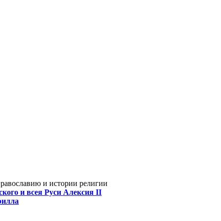
Православию и истории религии
кого и всея Руси Алексия II
рилла