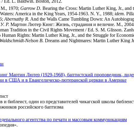
s / Ed. L. Baldwin. Boston, 2012.
М., 1970;
Garrow D.
Bearing the Cross: Martin Luther King, Jr., and
 Waters: America in the King Years, 1954-1963. N. Y., 1988;
idem.
Pill
06;
Abernathy R.
And the Walls Came Tumbling Down: An Autobiograph
У. Р.
Мартин Лютер Кинг: Жизнь, страдания и величие. М., 2004
uman Tradition in the Civil Rights Movement / Ed. S. M. Glisson. Zan
 Human Rights: Martin Luther King, Jr., and the Struggle for Economic
Waldschmidt-Nelson B.
Dreams and Nightmares: Martin Luther King Jr.
ии
инг Мартин Лютер (1929-1968), баптистский проповедник, лид
кви в США и в Евангелическо-лютеранской церкви в Америке
тист
лов и библеист, один из представителей чикагской школы библеи
ожников российского баптизма
едерального агентства по печати и массовым коммуникациям
опедия».