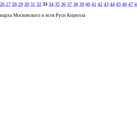
26
27
28
29
30
31
32
33
34
35
36
37
38
39
40
41
42
43
44
45
46
47
4
иарха Московского и всея Руси Кирилла