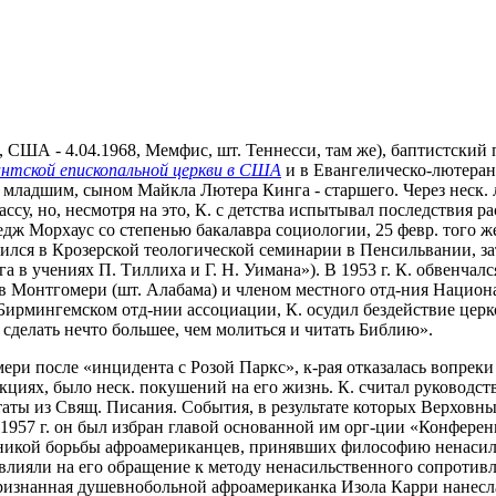
я, США - 4.04.1968, Мемфис, шт. Теннесси, там же), баптистский
тской епископальной церкви в США
и в Евангелическо-лютеранс
ладшим, сыном Майкла Лютера Кинга - старшего. Через неск. л
ссу, но, несмотря на это, К. с детства испытывал последствия р
ледж Морхаус со степенью бакалавра социологии, 25 февр. того 
чился в Крозерской теологической семинарии в Пенсильвании, зат
 в учениях П. Тиллиха и Г. Н. Уимана»). В 1953 г. К. обвенчалс
ю в Монтгомери (шт. Алабама) и членом местного отд-ния Нацио
й в Бирмингемском отд-нии ассоциации, К. осудил бездействие ц
делать нечто большее, чем молиться и читать Библию».
мери после «инцидента с Розой Паркс», к-рая отказалась вопреки
 акциях, было неск. покушений на его жизнь. К. считал руково
таты из Свящ. Писания. События, в результате которых Верхов
957 г. он был избран главой основанной им орг-ции «Конференци
оникой борьбы афроамериканцев, принявших философию ненасили
влияли на его обращение к методу ненасильственного сопротивл
признанная душевнобольной афроамериканка Изола Карри нанесл