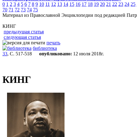
0
1
2
3
4
5
6
7
8
9
10
11
12
13
14
15
16
17
18
19
20
21
22
23
24
25
70
71
72
73
74
75
Материал из Православной Энциклопедии под редакцией Патр
КИНГ
предыдущая статья
следующая статья
печать
библиотека
33
, С. 517-518
опубликовано:
12 июля 2018г.
КИНГ