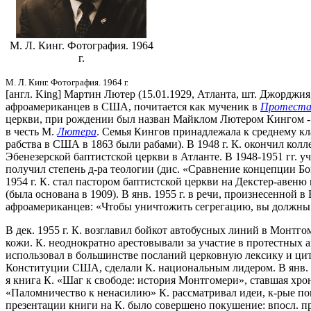
М. Л. Кинг. Фотография. 1964
г.
М. Л. Кинг. Фотография. 1964 г.
[англ. King] Мартин Лютер (15.01.1929, Атланта, шт. Джорджи
афроамериканцев в США, почитается как мученик в
Протестан
церкви, при рождении был назван Майклом Лютером Кингом - м
в честь М.
Лютера
. Семья Кингов принадлежала к среднему кла
рабства в США в 1863 были рабами). В 1948 г. К. окончил кол
Эбенезерской баптистской церкви в Атланте. В 1948-1951 гг. у
получил степень д-ра теологии (дис. «Сравнение концепции Бога
1954 г. К. стал пастором баптистской церкви на Декстер-авен
(была основана в 1909). В янв. 1955 г. в речи, произнесенно
афроамериканцев: «Чтобы уничтожить сегрегацию, вы должны с
В дек. 1955 г. К. возглавил бойкот автобусных линий в Монтго
кожи. К. неоднократно арестовывали за участие в протестных
использовал в большинстве посланий церковную лексику и ци
Конституции США, сделали К. национальным лидером. В янв. 1
я книга К. «Шаг к свободе: история Монтгомери», ставшая хр
«Паломничество к ненасилию» К. рассматривал идеи, к-рые по
презентации книги на К. было совершено покушение: впосл. 