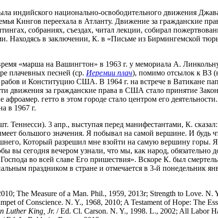
рыла индийского национально-освободительного движения Джава
 семья Кингов переехала в Атланту. Движение за гражданские пр
тингах, собраниях, съездах, читал лекции, собирал пожертвован
и. Находясь в заключении, К. в «Письме из Бирмингемской тюр
во время «марша на Вашингтон» в 1963 г. у мемориала А. Линкол
нре плачевных песней (ср.
Иеремии плач
), помимо отсылок к ВЗ (
абов и Конституцию США. В 1964 г. на встрече в Ватикане па
и движения за гражданские права в США стало принятие Закона 
ие афроамер. гетто в этом городе стало центром его деятельности
а в 1967 г.
т. Теннесси). 3 апр., выступая перед манифестантами, К. сказал
имеет большого значения. Я побывал на самой вершине. И будь чт
шнего, Который разрешил мне взойти на самую вершину горы. Я
тобы вы сегодня вечером узнали, что мы, как народ, обязательно 
Господа во всей славе Его пришествия». Вскоре К. был смертель
циональным праздником в стране и отмечается в 3-й понедельник я
010; The Measure of a Man. Phil., 1959, 2013r; Strength to Love. N.
t of Conscience. N. Y., 1968, 2010; A Testament of Hope: The Essent
n Luther King, Jr.
/ Ed. Cl. Carson. N. Y., 1998. L., 2002; All Labor