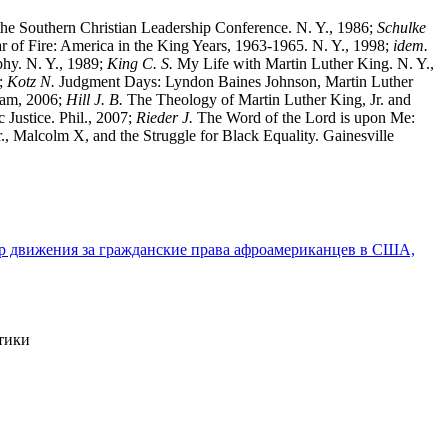
 the Southern Christian Leadership Conference. N. Y., 1986;
Schulke
ar of Fire: America in the King Years, 1963-1965. N. Y., 1998;
idem.
y. N. Y., 1989;
King C. S.
My Life with Martin Luther King. N. Y.,
;
Kotz N.
Judgment Days: Lyndon Baines Johnson, Martin Luther
ham, 2006;
Hill J. B.
The Theology of Martin Luther King, Jr. and
 Justice. Phil., 2007;
Rieder J.
The Word of the Lord is upon Me:
, Malcolm X, and the Struggle for Black Equality. Gainesville
ер движения за гражданские права афроамериканцев в США,
стики