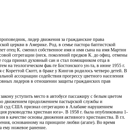
 проповедник, лидер движения за гражданские права
кой церкви в Америке. Род. в семье пастора баптистской
ет отец К. сменил собственное имя и имя сына на имя Мартин
асовой сегрегации (неск. поколений предков К. до офиц. отмены
же года принял духовный сан и стал помощником отца в
ем на теологическом фак-те Бостонского ун-та, в июне 1955 г.
я с Кореттой Скотт, в браке у Кингов родилось четверо детей. В
нальной ассоциации содействия прогрессу цветного населения
ерковных лидеров в отношении защиты гражданских прав
 закону уступить место в автобусе пассажиру с белым цветом
дство движением продолжением пастырской службы и
ный суд США признал сегрегацию в Алабаме нарушением
я руководства христиан юга». В 1958 г. была опубликована 1-
я в качестве основы движения активного христианства. В гл.
ения, основанному на принципе любви (агапе). Во время
а ему ножевое ранение.