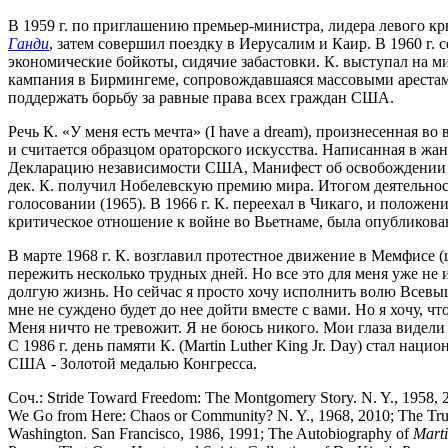
В 1959 г. по приглашению премьер-министра, лидера левого к
Ганди
, затем совершил поездку в Иерусалим и Каир. В 1960 г.
экономические бойкоты, сидячие забастовки. К. выступал на ми
кампания в Бирмингеме, сопровождавшаяся массовыми арестам
поддержать борьбу за равные права всех граждан США.
Речь К. «У меня есть мечта» (I have a dream), произнесенная 
и считается образцом ораторского искусства. Написанная в жа
Декларацию независимости США, Манифест об освобождении р
дек. К. получил Нобелевскую премию мира. Итогом деятельност
голосовании (1965). В 1966 г. К. переехал в Чикаго, и положен
критическое отношение к войне во Вьетнаме, была опубликован
В марте 1968 г. К. возглавил протестное движение в Мемфисе (ш
пережить несколько трудных дней. Но все это для меня уже не 
долгую жизнь. Но сейчас я просто хочу исполнить волю Всевы
мне не суждено будет до нее дойти вместе с вами. Но я хочу, ч
Меня ничто не тревожит. Я не боюсь никого. Мои глаза видели 
С 1986 г. день памяти К. (Martin Luther King Jr. Day) стал на
США - Золотой медалью Конгресса.
Соч.: Stride Toward Freedom: The Montgomery Story. N. Y., 1958, 2
We Go from Here: Chaos or Community? N. Y., 1968, 2010; The Trumpe
Washington. San Francisco, 1986, 1991; The Autobiography of
Marti