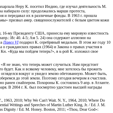
харлала Неру К. посетил Индию, где изучал деятельность М.
ава набирало силу: продолжались марши протеста,
ия и передавал их в различные фонды. В 1963 г. прошла
ьмы» призвал амер. священнослужителей с белым цветом кожи
ьну, 16-му Президенту США, принесла ему мировую известность
напр.: Ис 40. 4-5; Ам 5. 24) она содержит аллюзии на
па
Павел VI
подарил К. серебряный медальон. В этом же году 10
о гражданских правах (1964) и Закона о правах участия в
. Кн. «Куда мы пойдем теперь?», в к-рой К. изложил свое
: «Я не знаю, что теперь может случиться. Нам предстоит
о будет. Как и всякому человеку, мне хотелось бы прожить
 огляделся вокруг и увидел землю обетованную. Может быть,
доберемся до этой земли. Поэтому сегодня вечером я счастлив.
но ранен снайпером. Похороны К. состоялись 9 апр. в Атланте.
нваря. В 2004 г. К. был посмертно удостоен высшей награды
 Y., 1963, 2010; Why We Can't Wait. N. Y., 1964, 2010; Where Do
ial Writings and Speeches of Martin Luther King, Jr. / Ed. J. M.
 Has Dignity / Ed. M. Honey. Boston, 2011; «Thou, Dear God»: