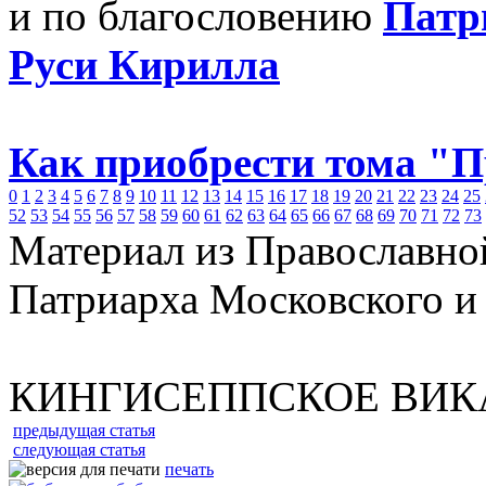
и по благословению
Патр
Руси Кирилла
Как приобрести тома "
0
1
2
3
4
5
6
7
8
9
10
11
12
13
14
15
16
17
18
19
20
21
22
23
24
25
52
53
54
55
56
57
58
59
60
61
62
63
64
65
66
67
68
69
70
71
72
73
Материал из Православно
Патриарха Московского и
КИНГИСЕППСКОЕ ВИК
предыдущая статья
следующая статья
печать