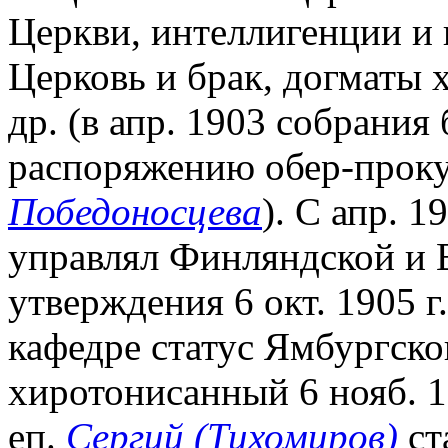
Церкви, интеллигенции и г
Церковь и брак, догматы х
др. (в апр. 1903 собрани
распоряжению обер-проку
Победоносцева
). С апр. 1
управлял Финляндской и 
утверждения 6 окт. 1905 г
кафедре статус Ямбургско
хиротонисанный 6 нояб. 1
еп.
Сергий (Тихомиров)
ст