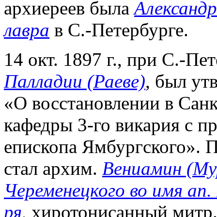
архиереев была
Александр
лавра
в С.-Петербурге.
14 окт. 1897 г., при С.-П
Палладии (Раеве)
, был ут
«О восстановлении в Сан
кафедры 3-го викария с п
епископа Ямбургского». 
стал архим.
Вениамин (Му
Череменецкого во имя ап.
ря
, хиротонисанный митр