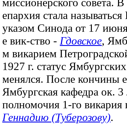
миссионерского совета. В 
епархия стала называться 
указом Синода от 17 июня 
е вик-ство -
Гдовское
, Ямб
м викарием Петроградской
1927 г. статус Ямбургски
менялся. После кончины е
Ямбургская кафедра ок. 3 
полномочия 1-го викария 
Геннадию (Туберозову)
.