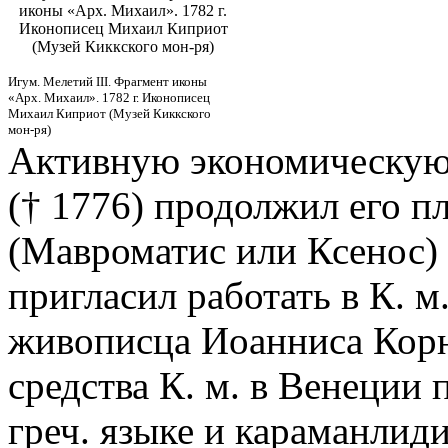
иконы «Арх. Михаил». 1782 г.
Иконописец Михаил Киприот
(Музей Киккского мон-ря)
Игум. Мелетий III. Фрагмент иконы
«Арх. Михаил». 1782 г. Иконописец
Михаил Киприот (Музей Киккского
мон-ря)
Активную экономическую 
(† 1776) продолжил его п
(Мавроматис или Ксенос) (
пригласил работать в К. м
живописца Иоанниса Корн
средства К. м. в Венеции
греч. языке и караманлид