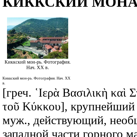
КИККСКИЙ МОН
Киккский мон-рь. Фотография.
Нач. XX в.
Киккский мон-рь. Фотография. Нач. XX
в.
[греч. ῾Ιερὰ Βασιλικὴ καὶ
τοῦ Κύκκου], крупнейший
муж., действующий, необ
западной части горного м