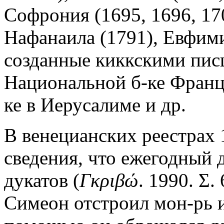
Софрония (1695, 1696, 17
Нафанаила (1791), Евфими
созданные киккскими писц
Национальной б-ке Франц
ке в Иерусалиме и др.
В венецианских реестрах 
сведения, что ежегодный д
дукатов (
Γκριβώ
. 1990. Σ.
Симеон отстроил мон-рь и