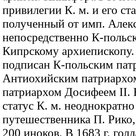
привилегии К. м. и его ст
полученный от имп. Алекс
непосредственно К-польск
Кипрскому архиепископу. 
подписан К-польским пат
Антиохийским патриархо
патриархом Досифеем II.
статус К. м. неоднократн
путешественника П. Рико, 
200 иноков. В 1683 г. гол