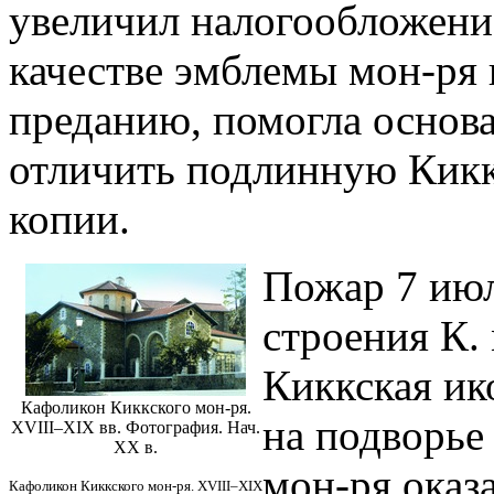
увеличил налогообложени
качестве эмблемы мон-ря 
преданию, помогла основа
отличить подлинную Кик
копии.
Пожар 7 июл
строения К. 
Киккская ик
Кафоликон Киккского мон-ря.
на подворье
XVIII–XIX вв. Фотография. Нач.
XX в.
мон-ря оказ
Кафоликон Киккского мон-ря. XVIII–XIX