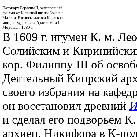
Патриарх Герасим II, ослепленный
лучами от Киккской иконы Божией
Матери. Роспись галереи Киккского
мон-ря. Художники братья М. и Г.
Морошан. 1989 г.
В 1609 г. игумен К. м. Ле
Солийским и Киринийским
кор. Филиппу III об осво
Деятельный Кипрский ар
своего избрания на кафедр
он восстановил древний
И
и сделал его подворьем К. 
архиеп. Никифора в К-по