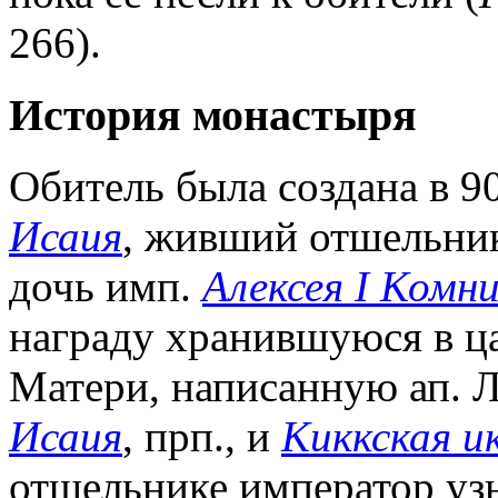
266).
История монастыря
Обитель была создана в 90-
Исаия
, живший отшельник
дочь имп.
Алексея I Комн
награду хранившуюся в ц
Матери, написанную ап. Л
Исаия
, прп., и
Киккская 
отшельнике император уз