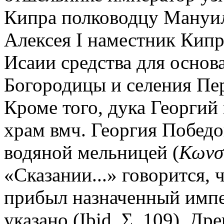
Кипра полководцу Мануил
Алексея I наместник Кипр
Исаии средства для основ
Богородицы и селения Пе
Кроме того, дука Георгий
храм вмч. Георгия Победо
водяной мельницей (
Κωνστ
«Сказании...» говорится, 
прибыл назначенный импе
указано (Ibid. Σ. 109). Д