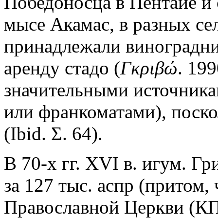
Победоносца в Пентайе и 
мысе Акамас, в разных се
принадлежали виноградни
аренду стадо (
Γκριβώ
. 199
значительными источника
или франкоматами), поско
(Ibid. Σ. 64).
В 70-х гг. XVI в. игум. Г
за 127 тыс. аспр (притом,
Православной Церкви (К