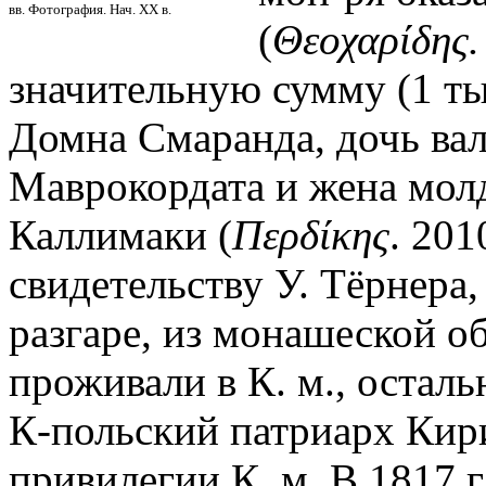
вв. Фотография. Нач. XX в.
(
Θεοχαρίδης.
значительную сумму (1 ты
Домна Смаранда, дочь ва
Маврокордата и жена молд
Каллимаки (
Περδίκης
. 201
свидетельству У. Тёрнера
разгаре, из монашеской о
проживали в К. м., осталь
К-польский патриарх Кир
привилегии К. м. В 1817 