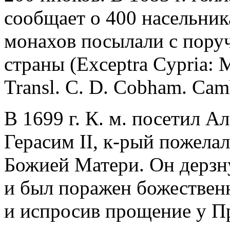
сообщает о 400 насельника
монахов посылали с поруч
страны (Exceptra Cypria: Ma
Transl. C. D. Cobham. Camb.
В 1699 г. К. м. посетил 
Герасим II, к-рый пожела
Божией Матери. Он дерзн
и был поражен божествен
и испросив прощение у П