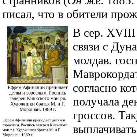
странников (
Он же
. 1885.
писал, что в обители про
В сер. XVIII
связи с Дун
молдав. гос
Маврокордат
согласно ко
Ефрем Афинянин преподает
детям и взрослым. Роспись
получала де
галереи Киккского мон-ря.
Художники братья М. и Г.
Морошан. 1989 г.
гроссов. Та
Ефрем Афинянин преподает детям и
выплачивать 
взрослым. Роспись галереи Киккского
мон-ря. Художники братья М. и Г.
Морошан. 1989 г.