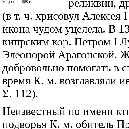
реликвии, д
Морошан. 1989 г.
(в т. ч. хрисовул Алексея 
икона чудом уцелела. В 13
кипрским кор. Петром I Л
Элеонорой Арагонской. 
добровольно помогать в с
время К. м. возглавляли и
Σ. 112).
Неизвестный по имени кти
подворья К. м. обитель П