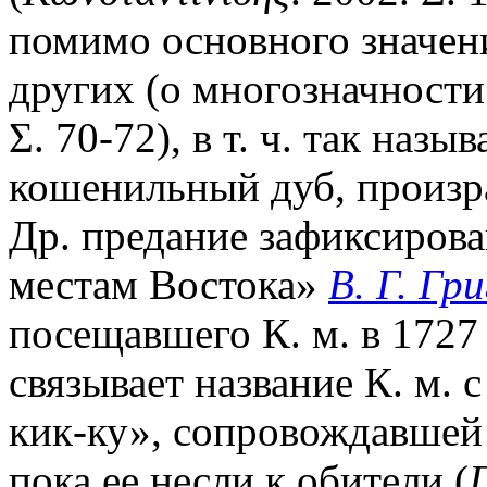
помимо основного значен
других (о многозначности
Σ. 70-72), в т. ч. так наз
кошенильный дуб, произр
Др. предание зафиксирова
местам Востока»
В. Г. Гр
посещавшего К. м. в 1727 
связывает название К. м. 
кик-ку», сопровождавшей 
пока ее несли к обители (