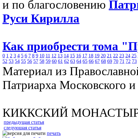
и по благословению
Патр
Руси Кирилла
Как приобрести тома "
0
1
2
3
4
5
6
7
8
9
10
11
12
13
14
15
16
17
18
19
20
21
22
23
24
25
52
53
54
55
56
57
58
59
60
61
62
63
64
65
66
67
68
69
70
71
72
73
Материал из Православно
Патриарха Московского и
КИККСКИЙ МОНАСТЫ
предыдущая статья
следующая статья
печать