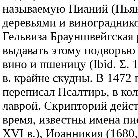
называемую Пианий (Пьяни
деревьями и виноградником
Гельвиза Брауншвейгская
выдавать этому подворью
вино и пшеницу (Ibid. Σ. 
в. крайне скудны. В 1472 
переписал Псалтирь, в кол
лаврой. Скрипторий действ
время, известны имена пи
XVI в.), Иоанникия (1680,