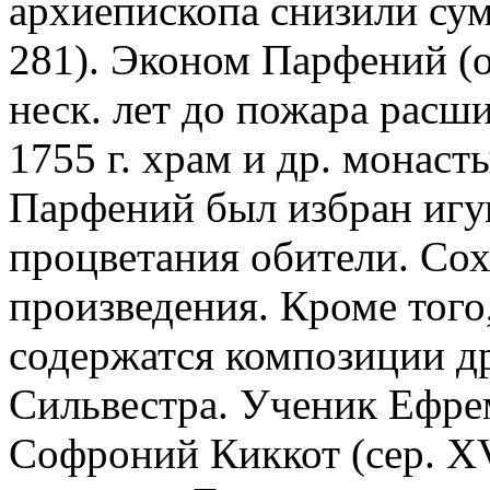
архиепископа снизили сум
281). Эконом Парфений (о
неск. лет до пожара расш
1755 г. храм и др. монаст
Парфений был избран игу
процветания обители. Со
произведения. Кроме того,
содержатся композиции др
Сильвестра. Ученик Ефре
Софроний Киккот (сер. XV