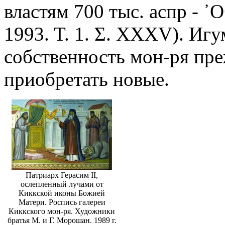
властям 700 тыс. аспр - ᾿
1993. Τ. 1. Σ. XXXV). Игу
собственность мон-ря пре
приобретать новые.
Патриарх Герасим II,
ослепленный лучами от
Киккской иконы Божией
Матери. Роспись галереи
Киккского мон-ря. Художники
братья М. и Г. Морошан. 1989 г.