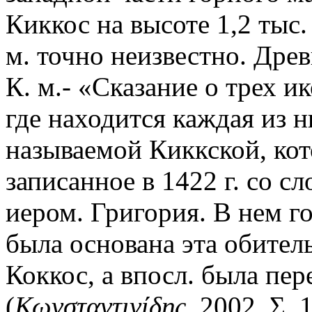
Киккос на высоте 1,2 тыс
м. точно неизвестно. Дре
К. м.- «Сказание о трех и
где находится каждая из 
называемой Киккской, кот
записанное в 1422 г. со с
иером. Григория. В нем го
была основана эта обител
Коккос, а впосл. была пе
(
Κωνσταντινίδης
. 2002. Σ. 