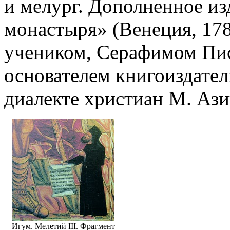
и мелург. Дополненное из
монастыря» (Венеция, 178
учеником, Серафимом Пис
основателем книгоиздател
диалекте христиан М. Ази
Игум. Мелетий III. Фрагмент