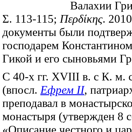
Валахии Григ
Σ. 113-115;
Περδίκης
. 2010
документы были подтвержд
господарем Константином 
Гикой и его сыновьями Гр
С 40-х гг. XVIII в. с К. 
(впосл.
Ефрем II
, патриар
преподавал в монастырско
монастыря (утвержден 8 се
«Описание честного и ца