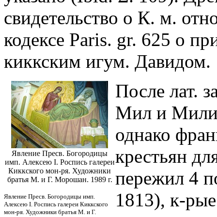
свидетельство о К. м. отно
кодексе Paris. gr. 625 о п
киккским игум. Давидом.
После лат. 
Мил и Милик
однако фран
крестьян дл
Явление Пресв. Богородицы
имп. Алексею I. Роспись галереи
Киккского мон-ря. Художники
пережил 4 п
братья М. и Г. Морошан. 1989 г.
1813), к-ры
Явление Пресв. Богородицы имп.
Алексею I. Роспись галереи Киккского
мон-ря. Художники братья М. и Г.