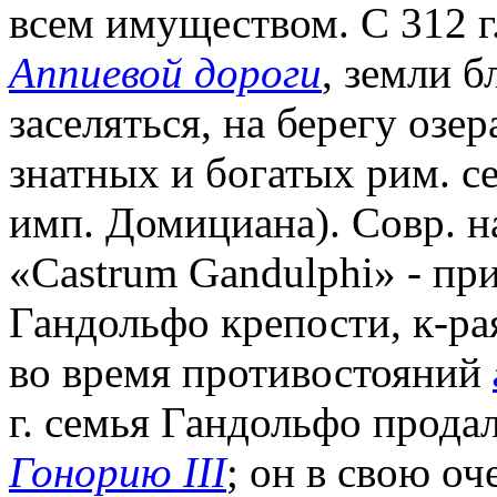
всем имуществом. С 312 г.
Аппиевой дороги
, земли б
заселяться, на берегу оз
знатных и богатых рим. се
имп. Домициана). Совр. н
«Castrum Gandulphi» - пр
Гандольфо крепости, к-рая
во время противостояний
г. семья Гандольфо прода
Гонорию III
; он в свою оч