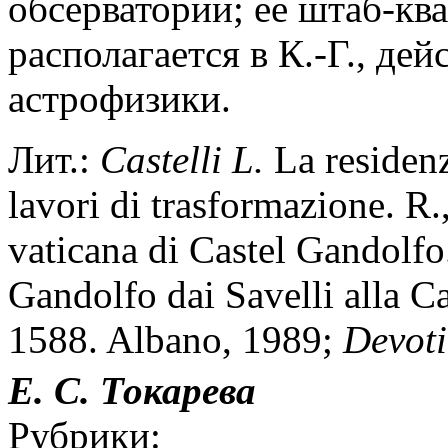
обсерватории; ее штаб-кв
располагается в К.-Г., де
астрофизики.
Лит.:
Castelli L.
La residenz
lavori di trasformazione. R
vaticana di Castel Gandolfo
Gandolfo dai Savelli alla C
1588. Albano, 1989;
Devoti
Е. С. Токарева
Рубрики: