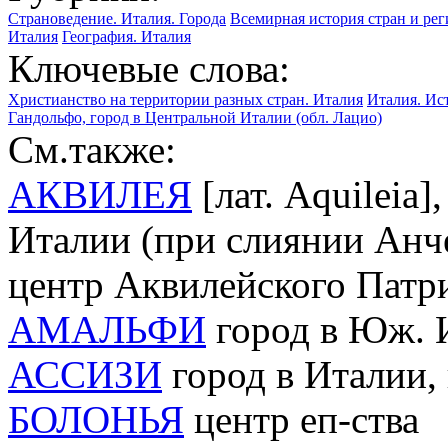
Страноведение. Италия. Города
Всемирная история стран и рег
Италия
География. Италия
Ключевые слова:
Христианство на территории разных стран. Италия
Италия. Ис
Гандольфо, город в Центральной Италии (обл. Лацио)
См.также:
АКВИЛЕЯ
[лат. Aquileia]
Италии (при слиянии Анче
центр Аквилейского Патр
АМАЛЬФИ
город в Юж. 
АССИЗИ
город в Италии,
БОЛОНЬЯ
центр еп-ства