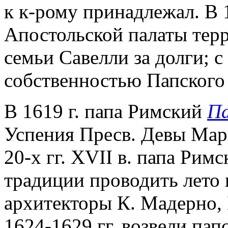
к к-рому принадлежал. В 
Апостольской палаты терр
семьи Савелли за долги; с 
собственностью Папского 
В 1619 г. папа Римский
Па
Успения Пресв. Девы Мар
20-х гг. XVII в. папа Рим
традиции проводить лето в
архитекторы К. Мадерно, 
1624-1629 гг. возвели пап