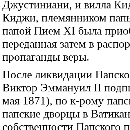
Джустиниани, и вилла Ки
Киджи, племянником папы 
папой Пием XI была прио
переданная затем в распо
пропаганды веры.
После ликвидации Папской
Виктор Эммануил II подпи
мая 1871), по к-рому папс
папские дворцы в Ватикане
собственности Папского 