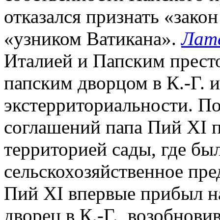
отказался признать «закон
«узником Ватикана».
Лате
Италией и Папским престо
папским дворцом в К.-Г. и
экстерриториальности. П
соглашений папа Пий XI 
территорией сады, где бы
сельскохозяйственное пред
Пий XI впервые прибыл н
дворец в К.-Г., возобнов