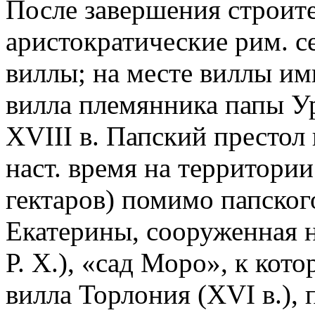
После завершения строите
аристократические рим. се
виллы; на месте виллы и
вилла племянника папы Ур
XVIII в. Папский престол 
наст. время на территории
гектаров) помимо папского
Екатерины, сооруженная н
Р. Х.), «сад Моро», к кот
вилла Торлония (XVI в.),