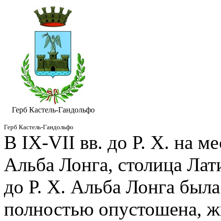
Герб Кастель-Гандольфо
Герб Кастель-Гандольфо
В IX-VII вв. до Р. Х. на ме
Альба Лонга, столица Лати
до Р. Х. Альба Лонга был
полностью опустошена, ж