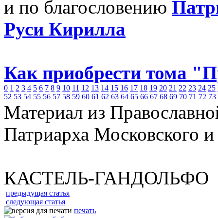
и по благословению
Патр
Руси Кирилла
Как приобрести тома "
0
1
2
3
4
5
6
7
8
9
10
11
12
13
14
15
16
17
18
19
20
21
22
23
24
25
52
53
54
55
56
57
58
59
60
61
62
63
64
65
66
67
68
69
70
71
72
73
Материал из Православно
Патриарха Московского и
КАСТЕЛЬ-ГАНДОЛЬФО
предыдущая статья
следующая статья
печать