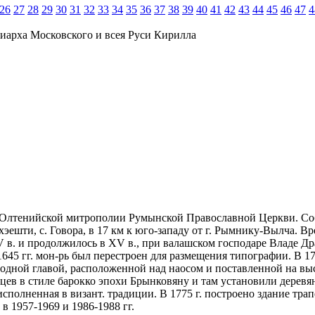
26
27
28
29
30
31
32
33
34
35
36
37
38
39
40
41
42
43
44
45
46
47
4
иарха Московского и всея Руси Кирилла
ии Олтенийской митрополии Румынской Православной Церкви. Со
ешти, с. Говора, в 17 км к юго-западу от г. Рымнику-Вылча. В
 в. и продолжилось в XV в., при валашском господаре Владе Дра
645 гг. мон-рь был перестроен для размещения типографии. В 171
с одной главой, расположенной над наосом и поставленной на вы
исцев в стиле барокко эпохи Брынковяну и там установили дерев
полненная в визант. традиции. В 1775 г. построено здание трапе
 1957-1969 и 1986-1988 гг.