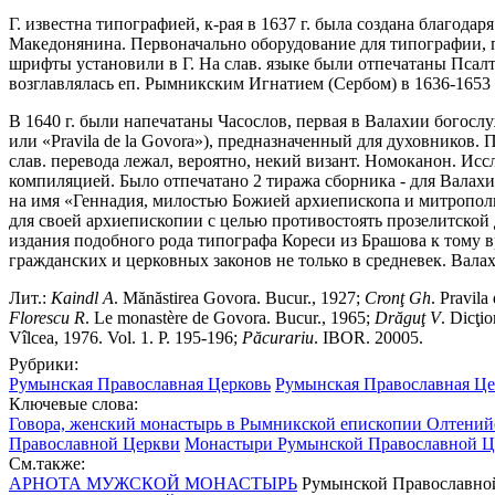
Г. известна типографией, к-рая в 1637 г. была создана благод
Македонянина. Первоначально оборудование для типографии, п
шрифты установили в Г. На слав. языке были отпечатаны Псалти
возглавлялась еп. Рымникским Игнатием (Сербом) в 1636-1653 
В 1640 г. были напечатаны Часослов, первая в Валахии богосл
или «Pravila de la Govora»), предназначенный для духовников.
слав. перевода лежал, вероятно, некий визант. Номоканон. Ис
компиляцией. Было отпечатано 2 тиража сборника - для Валахи
на имя «Геннадия, милостью Божией архиепископа и митрополи
для своей архиепископии с целью противостоять прозелитской 
издания подобного рода типографа Кореси из Брашова к тому 
гражданских и церковных законов не только в средневек. Валахи
Лит.:
Kaindl
A
. Mănăstirea Govora. Bucur., 1927;
Cron
ţ
Gh
. Pravila
Florescu
R
. Le monastère de Govora. Bucur., 1965;
Dr
ă
gu
ţ
V
. Dicţi
Vîlcea, 1976. Vol. 1. P. 195-196;
P
ă
curariu
. IBOR. 20005.
Рубрики:
Румынская Православная Церковь
Румынская Православная Це
Ключевые слова:
Говора, женский монастырь в Рымникской епископии Олтени
Православной Церкви
Монастыри Румынской Православной Ц
См.также:
АРНОТА МУЖСКОЙ МОНАСТЫРЬ
Румынской Православной 