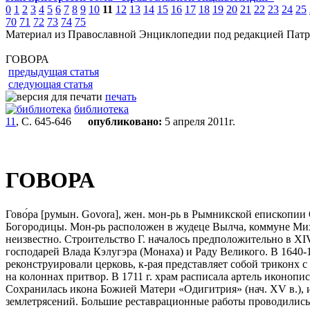
0
1
2
3
4
5
6
7
8
9
10
11
12
13
14
15
16
17
18
19
20
21
22
23
24
25
70
71
72
73
74
75
Материал из Православной Энциклопедии под редакцией Патр
ГОВОРА
предыдущая статья
следующая статья
печать
библиотека
11
, С. 645-646
опубликовано:
5 апреля 2011г.
ГОВОРА
Гово́ра [румын. Govora], жен. мон-рь в Рымникской епископ
Богородицы. Мон-рь расположен в жудеце Вылча, коммуне Михэ
неизвестно. Строительство Г. началось предположительно в XIV
господарей Влада Кэлугэра (Монаха) и Раду Великого. В 1640-1
реконструировали церковь, к-рая представляет собой триконх 
на колоннах притвор. В 1711 г. храм расписала артель иконоп
Сохранилась икона Божией Матери «Одигитрия» (нач. XV в.), ис
землетрясений. Большие реставрационные работы проводились в