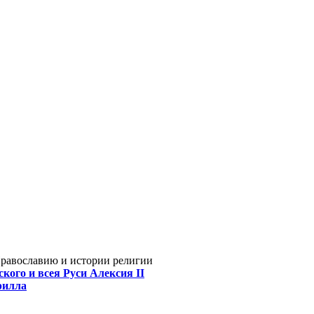
Православию и истории религии
кого и всея Руси Алексия II
рилла