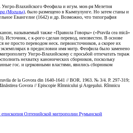
тр. Унгро-Влахийского Феофила и игум. мон-ря Мелетия
ра (Могилы)
, было размещено в Кымпулунге. Но затем станы и
ельное Евангелие (1642) и др. Возможно, что типография
канон, называемый также «Правила Говоры» («Pravila cea mică»
. Источник, с к-рого сделан перевод, неизвестен. В основе
я не просто переводом неск. первоисточников, а скорее их
х экземплярах в предисловии имя митр. Феофила было заменено
 митрополиту Унгро-Влахийскому с просьбой отпечатать тираж
восполнить нехватку канонических сборников, поскольку
анные гос. и церковными властями, явились сборником
Pravila de la Govora din 1640-1641 // BOR. 1963. № 3/4. P. 297-319;
Mănăstirea Govora // Episcopie Rîmnicului şi Argeşului. Rîmnicu
 епископия Олтенийской митрополии Румынской