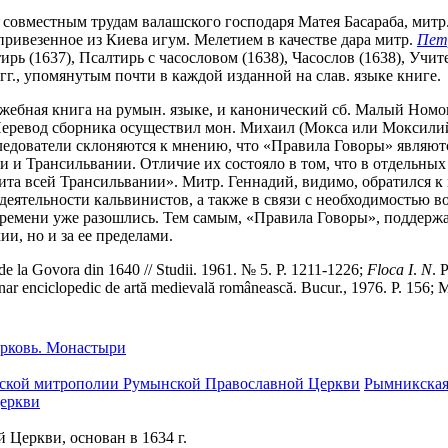
аря совместным трудам валашского господаря Матея Басараба, ми
ривезенное из Киева игум. Мелетием в качестве дара митр.
Пет
рь (1637), Псалтирь с часословом (1638), Часослов (1638), Учит
гг., упомянутым почти в каждой изданной на слав. языке книге.
ужебная книга на румын. языке, и канонический сб. Малый Номо
 Перевод сборника осуществил мон. Михаил (Мокса или Моксилий)
следователи склоняются к мнению, что «Правила Говоры» являютс
и и Трансильвании. Отличие их состояло в том, что в отдельны
та всей Трансильвании». Митр. Геннадий, видимо, обратился к
деятельности кальвинистов, а также в связи с необходимостью 
времени уже разошлись. Тем самым, «Правила Говоры», поддерж
и, но и за ее пределами.
 de la Govora din 1640 // Studii. 1961. № 5. P. 1211-1226;
Floca
I
.
N
. 
onar enciclopedic de artă medievală românească. Bucur., 1976. P. 156; 
рковь. Монастыри
йской митрополии Румынской Православной Церкви
Рымникская
еркви
Церкви, основан в 1634 г.