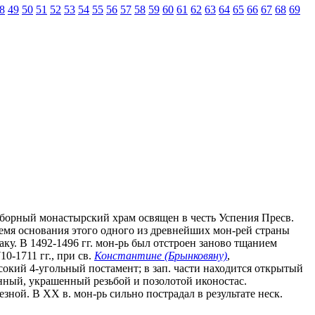
8
49
50
51
52
53
54
55
56
57
58
59
60
61
62
63
64
65
66
67
68
69
борный монастырский храм освящен в честь Успения Пресв.
ремя основания этого одного из древнейших мон-рей страны
ку. В 1492-1496 гг. мон-рь был отстроен заново тщанием
0-1711 гг., при св.
Константине (Брынковяну)
,
сокий 4-угольный постамент; в зап. части находится открытый
янный, украшенный резьбой и позолотой иконостас.
зной. В XX в. мон-рь сильно пострадал в результате неск.