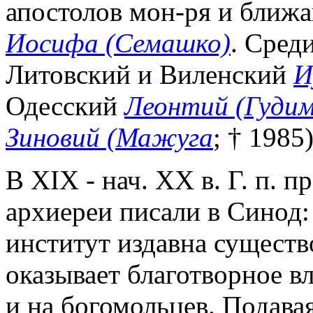
апостолов мон-ря и бли
Иосифа (Семашко)
. Сред
Литовский и Виленский
И
Одесский
Леонтий (Гудим
Зиновий (Мажуга
; † 1985
В XIX - нач. XX в. Г. п. 
архиереи писали в Синод:
институт издавна существ
оказывает благотворное вл
и на богомольцев. Подава