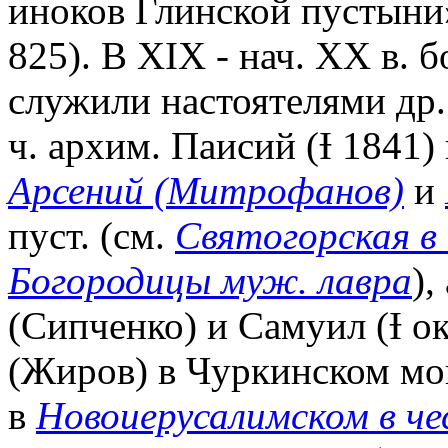
иноков Глинской пустыни»
825). В XIX - нач. XX в. 
служили настоятелями др.
ч. архим. Паисий (Ɨ 1841)
Арсений (Митрофанов)
и
пуст. (см.
Святогорская в 
Богородицы муж. лавра
)
(Сипченко) и Самуил (Ɨ о
(Жиров) в Чуркинском мон
в
Новоиерусалимском в че