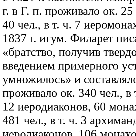
г. в Г. п. проживало ок. 25
40 чел., в т. ч. 7 иеромон
1837 г. игум. Филарет пис
«братство, получив тверд
введением примерного ус
умножилось» и составляло о
проживало ок. 340 чел., в 
12 иеродиаконов, 60 монах
481 чел., в т. ч. 3 архима
иеродиаконов, 106 монахов