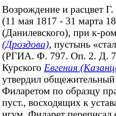
Возрождение и расцвет Г. 
(11 мая 1817 - 31 марта 1
(Данилевского), при к-ром
(Дроздова)
, пустынь «ста
(РГИА. Ф. 797. Оп. 2. Д. 
Курского
Евгения (Казанц
утвердил общежительный у
Филаретом по образцу п
пуст., восходящих к уста
игум. Филарет переписал 