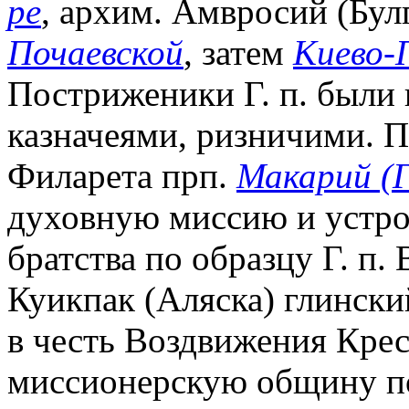
ре
, архим. Амвросий (Булг
Почаевской
, затем
Киево-
Постриженики Г. п. были 
казначеями, ризничими. П
Филарета прп.
Макарий (Г
духовную миссию и устро
братства по образцу Г. п. 
Куикпак (Аляска) глински
в честь Воздвижения Крес
миссионерскую общину по у