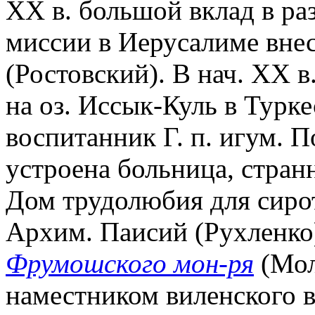
XX в. большой вклад в ра
миссии в Иерусалиме внес
(Ростовский). В нач. XX 
на оз. Иссык-Куль в Турк
воспитанник Г. п. игум. 
устроена больница, стра
Дом трудолюбия для сирот
Архим. Паисий (Рухленко
Фрумошского мон-ря
(Мол
наместником виленского в