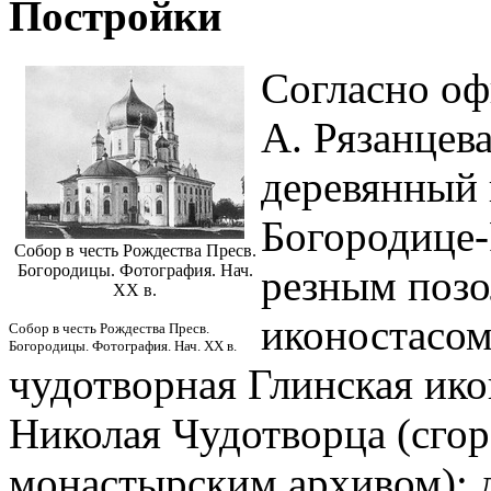
Постройки
Согласно оф
А. Рязанцева
деревянный 
Богородице-
Собор в честь Рождества Пресв.
Богородицы. Фотография. Нач.
резным поз
ХХ в.
иконостасом
Собор в честь Рождества Пресв.
Богородицы. Фотография. Нач. ХХ в.
чудотворная Глинская ико
Николая Чудотворца (сгор
монастырским архивом); д