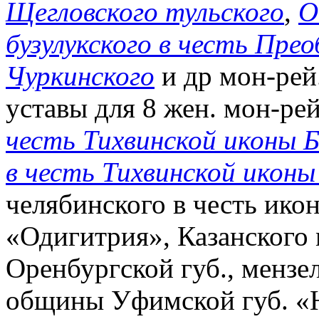
Щегловского тульского
,
О
бузулукского в честь Пре
Чуркинского
и др мон-рей
уставы для 8 жен. мон-рей,
честь Тихвинской иконы
в честь Тихвинской икон
челябинского в честь ик
«Одигитрия», Казанского 
Оренбургской губ., мензе
общины Уфимской губ. «Н