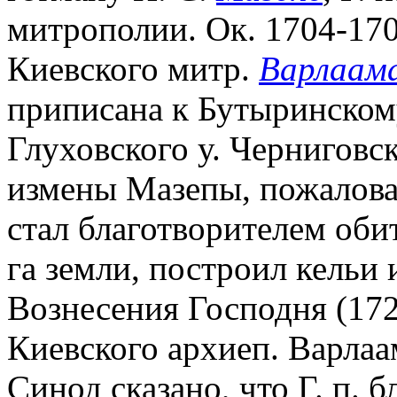
митрополии. Ок. 1704-170
Киевского митр.
Варлаама
приписана к Бутыринско
Глуховского у. Черниговско
измены Мазепы, пожалова
стал благотворителем обите
га земли, построил кельи 
Вознесения Господня (172
Киевского архиеп. Варлаа
Синод сказано, что Г. п. 