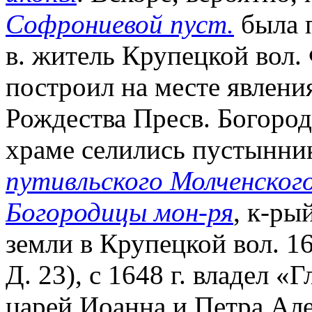
Софрониевой пуст.
была п
в. житель Крупецкой вол
построил на месте явлени
Рождества Пресв. Богород
храме селились пустынник
путивльского Молченског
Богородицы мон-ря
, к-ры
земли в Крупецкой вол. 16
Д. 23), с 1648 г. владел 
царей Иоанна и Петра Але