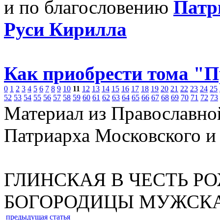
и по благословению
Патр
Руси Кирилла
Как приобрести тома "
0
1
2
3
4
5
6
7
8
9
10
11
12
13
14
15
16
17
18
19
20
21
22
23
24
25
52
53
54
55
56
57
58
59
60
61
62
63
64
65
66
67
68
69
70
71
72
73
Материал из Православно
Патриарха Московского и
ГЛИНСКАЯ В ЧЕСТЬ Р
БОГОРОДИЦЫ МУЖСК
предыдущая статья