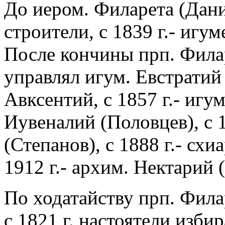
До иером. Филарета (Дан
строители, с 1839 г.- игу
После кончины прп. Филарета
управлял игум. Евстратий (
Авксентий, с 1857 г.- игум
Иувеналий (Половцев), с 
(Степанов), с 1888 г.- сх
1912 г.- архим. Нектарий
По ходатайству прп. Фила
с 1821 г. настоятели изби