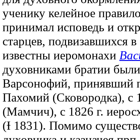
ученику келейное правил
принимал исповедь и отк
старцев, подвизавшихся в 
известны иеромонахи
Вас
духовниками братии были
Варсонофий, принявший п
Пахомий (Сковородка), с 
(Мамчич), с 1826 г. иер
(Ɨ 1831). Помимо сущест
духовника и казначея прп.