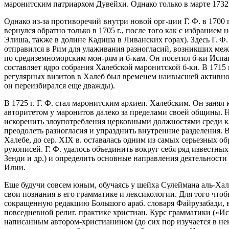
маронитским патриархом Дувейхи. Однако только в марте 1732 г
Однако из-за противоречий внутри новой орг-ции Г. Ф. в 1700 г
вернулся обратно только в 1705 г., после того как с избранием
Элиша, также в долине Кадиша в Ливанских горах). Здесь Г. Ф.
отправился в Рим для улаживания разногласий, возникших межд
по средиземноморским мон-рям и б-кам. Он посетил б-ки Испан
составляет ядро собрания Халебской маронитской б-ки. В 1715 г
регулярных визитов в Халеб был временем наивысшей активности
он переизбирался еще дважды).
В 1725 г. Г. Ф. стал маронитским архиеп. Халебским. Он занял
авторитетом у маронитов далеко за пределами своей общины. 
искоренить злоупотребления церковными должностями среди кли
преодолеть разногласия и упразднить внутренние разделения. 
Халебе, до сер. XIX в. оставалась одним из самых серьезных 
рукописей. Г. Ф. удалось объединить вокруг себя ряд известных
Зенди и др.) и определить основные направления деятельности 
Илии.
Еще будучи совсем юным, обучаясь у шейха Сулеймана аль-Халя
свои познания в его грамматике и лексикологии. Для того чтоб
сокращенную редакцию Большого араб. словаря Файрузабади, в 
повседневной религ. практике христиан. Курс грамматики («Ис
написанным автором-христианином (до сих пор изучается в нек