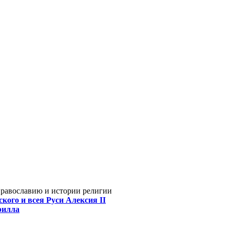
Православию и истории религии
кого и всея Руси Алексия II
рилла