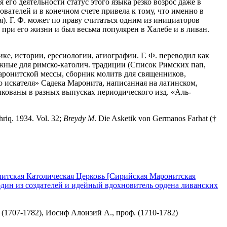
 его деятельности статус этого языка резко возрос даже в
ователей и в конечном счете привела к тому, что именно в
я). Г. Ф. может по праву считаться одним из инициаторов
 при его жизни и был весьма популярен в Халебе и в ливан.
ке, истории, ересиологии, агиографии. Г. Ф. переводил как
важные для римско-католич. традиции (Список Римских пап,
маронитской мессы, сборник молитв для священников,
 искателя» Садека Маронита, написанная на латинском,
икованы в разных выпусках периодического изд. «Аль-
hriq. 1934. Vol. 32;
Breydy M
. Die Asketik von Germanos Farhat (†
итская Католическая Церковь [Сирийская Маронитская
один из создателей и идейный вдохновитель ордена ливанских
(1707-1782), Иосиф Алоизий А., проф. (1710-1782)