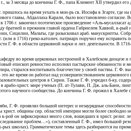
., за 3 месяца до кончины Г. Ф., папа Климент XII утвердил его 
. пришлось на время уехать в мон-рь св. Иосифа в Згарте, где на
 нового главы, Абдаллаха Карали, было восстановлено согласие. 
 в 1706 г. закончил поэтическое произведение «Аль-мусалласат а
у братией и прежним главой ордена Габриелем Хаввой, к-рый на
ии, Сицилии, Мальты, где разыскивал араб. манускрипты. Собра
. (или в 1716) греко-католич. патриарх поручил ему исправить пе
 Г. Ф. в области церковной науки и лит. деятельности. В 1716-17
 кафедру во время церковных нестроений в Халебском диоцезе и 
Новый епископ ревностно исполнял пастырские обязанности и мн
ра, старался воспитывать благочестие у своей паствы. Г. Ф. вы
В это же время он работал над усовершенствованием церковного 
образовательных центров в Сирии. Также Г. Ф. учредил б-ку, с
 в арабо-христ. мире ученых (П. ат-Тулави, П. Дж. аль-Бани, ли
этого научного сообщества. До кончины Г. Ф. прожил в Халебе с
би, Г. Ф. проявлял большой интерес и незаурядные способности
ы христ. общины сир. областей империи могли более свободно испо
к-рой он зафиксировал много слов, вошедших в христ. религ. л
следование проблем…»), составленный Г. Ф., имел большой резон
-рых школах). Грамматические темы здесь разбираются на приме