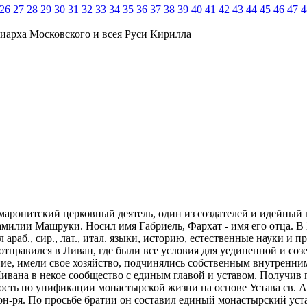
26
27
28
29
30
31
32
33
34
35
36
37
38
39
40
41
42
43
44
45
46
47
4
иарха Московского и всея Руси Кирилла
), маронитский церковный деятель, один из создателей и идейный
милии Машруки. Носил имя Габриель, Фархат - имя его отца. В 
чал араб., сир., лат., итал. языки, историю, естественные науки
 отправился в Ливан, где были все условия для уединенной и соз
ие, имели свое хозяйство, подчинялись собственным внутренним
Ливана в некое сообщество с единым главой и уставом. Получив
ть по унификации монастырской жизни на основе Устава св. Анто
-ря. По просьбе братии он составил единый монастырский устав 