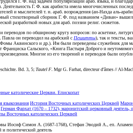
рудился Г. Ф. над задачей популяризации араб. языка, и благодаря
и. Деятельность Г. Ф. как арабиста имела многочисленных послед
телей и мыслителей т. н. араб. возрождения (ан-Нахда аль-араби
Первый стихотворный сборник Г. Ф. под названием «Диван» вышел
ческой разработкой новых для араб. поэзии религ. сюжетов.
и переводов по обширному кругу вопросов: по аскетике, литурги
. Павла он переводил на арабский с
Пешитты
), так и тексты, 
ву Фомы Аквинского и др.). Им были переведены служебник для 
от Франциска Сальского, «Книга Пастыря Доброго и неутомимого
произведения. Многие из его творений и переводов были опубл
eschichte. Bd. 3, 5;
Tautel
F
. Mgr G. Farhat, directeur d'âmes // Al-Mac
чные католические Церкви. Епископат
я языкознания
История Восточных католических Церквей
Марон
Герман Фархат (1670 – 1732), маронитский церковный деятель, 
пы Восточных католических Церквей
овы Иосиф Симон А. (1687-1768), Стефан Эводий А., еп. Апамеи 
й и политический деятель