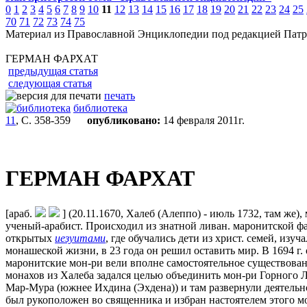
0
1
2
3
4
5
6
7
8
9
10
11
12
13
14
15
16
17
18
19
20
21
22
23
24
25
70
71
72
73
74
75
Материал из Православной Энциклопедии под редакцией Патр
ГЕРМАН ФАРХАТ
предыдущая статья
следующая статья
печать
библиотека
11
, С. 358-359
опубликовано:
14 февраля 2011г.
ГЕРМАН ФАРХАТ
[араб.
] (20.11.1670, Халеб (Алеппо) - июль 1732, там же
ученый-арабист. Происходил из знатной ливан. маронитской фа
открытых
иезуитами
, где обучались дети из христ. семей, изу
монашеской жизни, в 23 года он решил оставить мир. В 1694 г.
маронитские мон-ри вели вполне самостоятельное существован
монахов из Халеба задался целью объединить мон-ри Горного 
Мар-Мура (южнее Ихдина (Эхдена)) и там развернули деятельнос
был рукоположен во священника и избран настоятелем этого мон