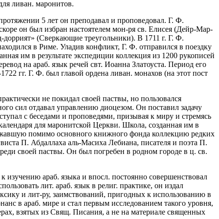
для ливан. маронитов.
 протяжении 5 лет он преподавал и проповедовал. Г. Ф.
Вскоре он был избран настоятелем мон-ря св. Елисея (Дейр-Мар-
д-доррият» (Сверкающие треугольники). В 1711 г. Г. Ф.
ходился в Риме. Уладив конфликт, Г. Ф. отправился в поездку
нная им в результате экспедиции коллекция из 1200 рукописей
ревод на араб. язык речей свт. Иоанна Златоуста. Период его
22 гг. Г. Ф. был главой ордена ливан. монахов (на этот пост
практически не покидал своей паствы, но пользовался
ого сил отдавал управлению диоцезом. Он поставил задачу
ступал с беседами и проповедями, призывая к миру и стремясь
календаря для маронитской Церкви. Школа, созданная им в
одержавшую помимо основного книжного фонда коллекцию редких
нгвиста П. Абдаллаха аль-Масиха Лебиана, писателя и поэта П.
реди своей паствы. Он был погребен в родном городе в ц. св.
 к изучению араб. языка и впосл. постоянно совершенствовал
льзовать лит. араб. язык в религ. практике, он издал
ексику и лит-ру, заимствований, пригодных к использованию в
анс в араб. мире и стал первым исследованием такого уровня,
рах, взятых из Свящ. Писания, а не на материале священных