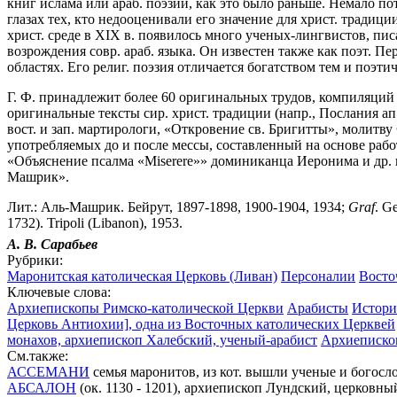
книг ислама или араб. поэзии, как это было раньше. Немало пот
глазах тех, кто недооценивали его значение для христ. традици
христ. среде в XIX в. появилось много ученых-лингвистов, писа
возрождения совр. араб. языка. Он известен также как поэт. 
областях. Его религ. поэзия отличается богатством тем и поэти
Г. Ф. принадлежит более 60 оригинальных трудов, компиляций 
оригинальные тексты сир. христ. традиции (напр., Послания ап
вост. и зап. мартирологи, «Откровение св. Бригитты», молит
употребляемых до и после мессы, составленный на основе раб
«Объяснение псалма «Miserere»» доминиканца Иеронима и др. 
Машрик».
Лит.: Аль-Машрик. Бейрут, 1897-1898, 1900-1904, 1934;
Graf
. G
1732). Tripoli (Libanon), 1953.
А. В.
Сарабьев
Рубрики:
Маронитская католическая Церковь (Ливан)
Персоналии
Восто
Ключевые слова:
Архиепископы Римско-католической Церкви
Арабисты
Истори
Церковь Антиохии], одна из Восточных католических Церквей
монахов, архиепископ Халебский, ученый-арабист
Архиеписко
См.также:
АССЕМАНИ
семья маронитов, из кот. вышли ученые и богосл
АБСАЛОН
(ок. 1130 - 1201), архиепископ Лундский, церковны