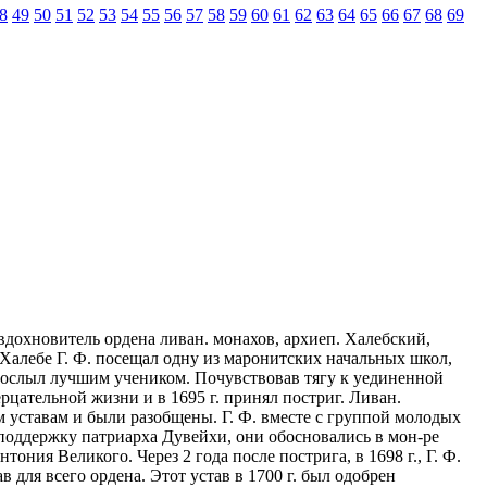
8
49
50
51
52
53
54
55
56
57
58
59
60
61
62
63
64
65
66
67
68
69
 вдохновитель ордена ливан. монахов, архиеп. Халебский,
Халебе Г. Ф. посещал одну из маронитских начальных школ,
 и прослыл лучшим учеником. Почувствовав тягу к уединенной
ерцательной жизни и в 1695 г. принял постриг. Ливан.
 уставам и были разобщены. Г. Ф. вместе с группой молодых
 поддержку патриарха Дувейхи, они обосновались в мон-ре
ния Великого. Через 2 года после пострига, в 1698 г., Г. Ф.
для всего ордена. Этот устав в 1700 г. был одобрен