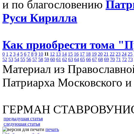
и по благословению
Патр
Руси Кирилла
Как приобрести тома "
0
1
2
3
4
5
6
7
8
9
10
11
12
13
14
15
16
17
18
19
20
21
22
23
24
25
52
53
54
55
56
57
58
59
60
61
62
63
64
65
66
67
68
69
70
71
72
73
Материал из Православно
Патриарха Московского и
ГЕРМАН СТАВРОВУНИ
предыдущая статья
следующая статья
печать