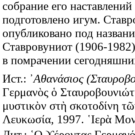
собрание его наставлений
подготовлено игум. Став
опубликовано под назван
Ставровуниот (1906-1982)
в помрачении сегодняшних
Ист.: ᾿
Αθανάσιος
(Σταυροβο
Γερμανὸς ὁ Σταυροβουνιώτη
μυστικὸν στὴ σκοτοδίνη τ
Λευκωσία, 1997. ῾Ιερὰ Μο
Лит.: ῾Ο ϒέροντας Γερμανό