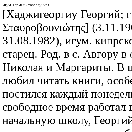
Игум. Герман Ставровуниот
[Хаджигеоргиу Георгий; г
Σταυροβουνιώτης] (3.11.19
31.08.1982), игум. кипрс
старец. Род. в с. Авгору 
Николая и Маргариты. В 
любил читать книги, особе
постился каждый понедель
свободное время работал в
начальную школу, Георги