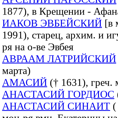
1877), в Крещении - Афана
ИАКОВ ЭВБЕЙСКИЙ
[в 
1991), старец, архим. и и
ря на о-ве Эвбея
АВРААМ ЛАТРИЙСКИЙ
марта)
АМАСИЙ
(† 1631), греч.
АНАСТАСИЙ ГОРДИОС
АНАСТАСИЙ СИНАИТ
(
мон-ря вмц. Екатерины на