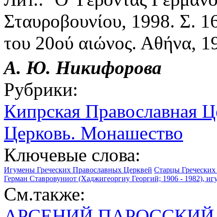
Σταυροβουνίου, 1998. Σ. 1
του 20ού αιώνος. Αθήνα, 19
А. Ю.
Никифорова
Рубрики:
Кипрская Православная Ц
Церковь. Монашество
Ключевые слова:
Игумены Греческих Православных Церквей
Старцы Греческих
Герман Ставровуниот (Хаджигеоргиу Георгий; 1906 - 1982), иг
См.также:
АРСЕНИЙ ПАРОССКИЙ