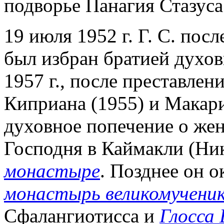
подворье Панагия Стазуса
19 июля 1952 г. Г. С. пос
был избран братией духо
1957 г., после преставлен
Киприана (1955) и Макари
духовное попечение о же
Господня в Каймакли (Ни
монастыре
. Позднее он 
монастырь великомучени
Сфалангиотисса и
Глосса