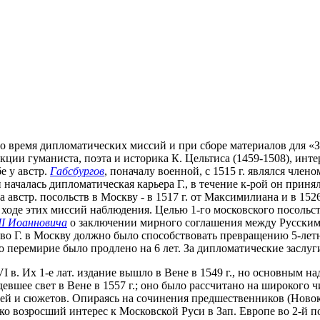
во время дипломатических миссий и при сборе материалов для «Зап
лекции гуманиста, поэта и историка К. Цельтиса (1459-1508), ин
е у австр.
Габсбургов
, поначалу военной, с 1515 г. являлся член
ни началась дипломатическая карьера Г., в течение к-рой он прин
австр. посольств в Москву - в 1517 г. от Максимилиана и в 1526 
в ходе этих миссий наблюдения. Целью 1-го московского посольс
II Иоанновича
о заключении мирного соглашения между Русским
тво Г. в Москву должно было способствовать превращению 5-лет
но перемирие было продлено на 6 лет. За дипломатические заслуг
VI в. Их 1-е лат. издание вышло в Вене в 1549 г., но основным н
евшее свет в Вене в 1557 г.; оно было рассчитано на широкого 
лей и сюжетов. Опираясь на сочинения предшественников (Новок
ко возросший интерес к Московской Руси в Зап. Европе во 2-й пол