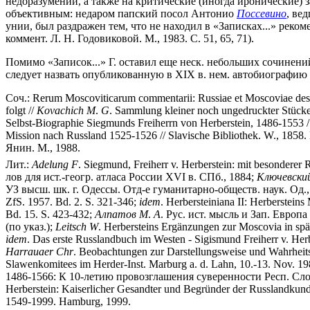
недоразумений, а также на критические (иногда иронические) з
объективным: недаром папский посол Антонио
Поссевино
, ве
унии, был раздражен тем, что не находил в «Записках...» рек
коммент. Л. Н. Годовиковой. М., 1983. С. 51, 65, 71).
Помимо «Записок...» Г. оставил еще неск. небольших сочинений
следует назвать опубликованную в XIX в. нем. автобиографию
Соч.: Rerum Moscoviticarum commentarii: Russiae et Moscoviae desc
folgt //
Kovachich
M
.
G
. Sammlung kleiner noch ungedruckter Stücke, 
Selbst-Biographie Siegmunds Freiherrn von Herberstein, 1486-1553 / 
Mission nach Russland 1525-1526 // Slavische Bibliothek. W., 1858
Янин. М., 1988.
Лит.:
Adelung
F
. Siegmund, Freiherr v. Herberstein: mit besonderer 
лов для ист.-геогр. атласа России XVI в. СПб., 1884;
Ключевски
УЗ высш. шк. г. Одессы. Отд-е гуманитарно-обществ. наук. Од., 1
ZfS. 1957. Bd. 2. S. 321-346;
idem
. Herbersteiniana II: Herberstein
Bd. 15. S. 423-432;
Алпатов
М
.
А
. Рус. ист. мысль и Зап. Европа 
(по указ.);
Leitsch
W
. Herbersteins Ergänzungen zur Moscovia in spä
idem
. Das erste Russlandbuch im Westen - Sigismund Freiherr v. Her
Harrauaer
Chr
. Beobachtungen zur Darstellungsweise und Wahrheitsa
Slawenkomitees im Herder-Inst. Marburg a. d. Lahn, 10.-13. Nov. 19
1486-1566: К 10-летию провозглашения суверенности Респ. Слов
Herberstein: Kaiserlicher Gesandter und Begründer der Russlandkund
1549-1999. Hamburg, 1999.