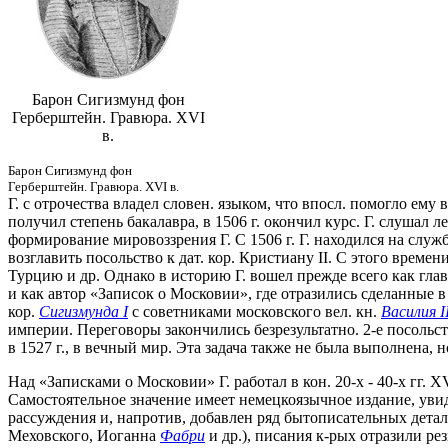
Барон Сигизмунд фон
Герберштейн. Гравюра. XVI
в.
Барон Сигизмунд фон
Герберштейн. Гравюра. XVI в.
Г. с отрочества владел словен. языком, что впосл. помогло ему 
получил степень бакалавра, в 1506 г. окончил курс. Г. слушал 
формирование мировоззрения Г. С 1506 г. Г. находился на служб
возглавить посольство к дат. кор. Кристиану II. С этого време
Турцию и др. Однако в историю Г. вошел прежде всего как глава 
и как автор «Записок о Московии», где отразились сделанные 
кор.
Сигизмунда I
с советниками московского вел. кн.
Василия I
империи. Переговоры закончились безрезультатно. 2-е посольс
в 1527 г., в вечный мир. Эта задача также не была выполнена, 
Над «Записками о Московии» Г. работал в кон. 20-х - 40-х гг. X
Самостоятельное значение имеет немецкоязычное издание, увид
рассуждения и, напротив, добавлен ряд бытописательных дета
Меховского, Иоганна
Фабри
и др.), писания к-рых отразили рез