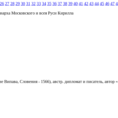
26
27
28
29
30
31
32
33
34
35
36
37
38
39
40
41
42
43
44
45
46
47
4
иарха Московского и всея Руси Кирилла
не Випава, Словения - 1566), австр. дипломат и писатель, автор 