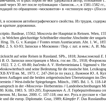
амечания, от к-рых порой не мог удержаться автор, отношение Г
дший через 30 лет после публикации «Записок...», в 1581-1582 гг.
омендаций по обращению «московитов» в «истинную веру» (
Поссе
, в основном автобиографического свойства. Из трудов, содержа
 и краткие дорожники.
riptio. Basileae, 15562; Moscovia der Hauptstat in Reissen. Wien, 1
in Welchen gleichzeitige Schriftsteller einzelne Abschnitte der ungar
Hrsg. Th. G. v. Karajan // Fontes rerum Austriacarum. Abt. 1. W., 1855
. Bd. 2. S. 63-93; Записки о Московии / Пер. с лат. и нем.: А. И. М
Rücksicht auf seine Reisen in Russland. SPb., 1818;
Замысловский
Е
.
й
В
.
О
. Записки иностранцев о Моск. гос-ве. Пг., 1918;
Флоровски
922. Т. 2. С. 69-80;
Isa
č
enko
A
.
V
. Herbersteiniana I. Sigmund v. He
s Moskowiterbuch und seine Bedeutung für die russische hist. Lexikograp
XII-XVII вв. М., 1973. С. 247-264 (и по указ.);
Лимонов
Ю
.
А
. Ку
teren Auflagen und die beiden zeitgenössischen Übersetzungen ins De
berstein // West-östliche Spiegelungen. Münch., 1985. Bd. 1. S. 118-1
nspruch in der «Moscovia» Herbersteins // Landesbeschreibungen Mittel
80. Köln, 1983. S. 183-205;
Хорошкевич
А
.
Л
. Герберштейниана сег
ения. М.; Билье, 2000. С. 107-118;
она
же
. Русь и русские в «За
e und die europ. Diplomatie. Graz, 1989;
K
ä
mpfer
F
. Das Russlandbu