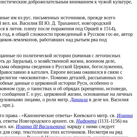
манистическим доброжелательным вниманием к чужой культуре,
нные им из рус. письменных источников, прежде всего
вел. кн. Василия III Ю. Д. Траханиот, новгородский
я в литов. плену после поражения под Оршей в 1514),
за год, в общей сложности проведенный в Русском гос-ве, автор
щиков-землекопов, работавших над рытьем рва под
 данные по политической истории (начиная с летописных
ть до Зауралья), о хозяйственной жизни, военном деле,
 Весьма обширны сведения о Русской Церкви, богослужении,
 Православию в католич. Европе весьма оживился в связи с
к религии «московитов». Помимо деталей, рассыпанных по
робные данные о церковной истории Руси, особенно о
овном суде, о таинствах и об обрядах (крещении, исповеди,
е сообщения Г. о рус. церковной жизни, основанные на личных
 духовными лицами, о роли митр.
Даниила
в деле кн. Василия
, прп.).
го права - «Канонические ответы» Киевского митр. св.
Иоанна
я), ответы Новгородского архиеп. св.
Нифонта
(1131-1156) на
вел. кн.
Иоанна III Васильевича
; наряду с ними следует
 для совр. текстологии этих источников. Несмотря на ряд