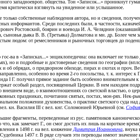
нного западноевроп. общества. Тон «Записок...» проникнут гу
ремя критически взглянуть на увиденное или услышанное.
е только собственные наблюдения автора, но и сведения, получе
сных информантов. Среди последних были, в частности, казначей 
ович Ростовский, боярин и воевода И. А. Челяднин (оказавшийс
 сыновья дьяка В. В. (Третьяка) Долматова и мн. др. Более чем 
ростым людом: от ремесленников и рыночных торговцев до поден
ос-ва в «Записках...» энциклопедична: она включает не только
ях), но и подробные и достоверные сведения по географии (впло
вах и об обрядах, о придворном обиходе, пирах и охотах и проч.
направленно, особенно во время 2-го посольства, т. к. интерес к
нда I Г. получил прямое задание быть особенно внимательным 
одержат особый раздел, посвященный Церкви. В нем находим под
о внешнем виде, о взаимоотношениях со светской властью, о церк
рковных праздниках, почитании святых, постах, мон-рях. Нек-ры
иальном положении духовенства, о практике светского суда над
ел. кн. Василия III с вел. кнг. Соломонией Юрьевной (см.
София
льшие фрагменты, переведенные из рус. памятников каноническо
о что, как замечает Г., он смог достать их лишь на короткое врем
авления в 1498 г. на вел. княжение
Димитрия Иоанновича
, внука 
Судебника 1497 г. В ряде случаев эти переводы имеют значение и