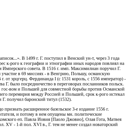
исок...». В 1499 г. Г. поступил в Венский ун-т, через 3 года
терес к-рого к географии и этнографии иных народов повлиял на
ом Имперского совета. В 1516 г. имп. Максимилиан поручил Г.
ял участие в 69 миссиях - в Венгрию, Польшу, османскую
г. от эрцгерц. Фердинанда I (с 1531 король, с 1556 император) -
тва Г. было посредничество в переговорах посланников польск.
 гос-вом и Польшей для совместной борьбы против Османской
него перемирия между Россией и Польшей, срок к-рого истекал
и Г. получил баронский титул (1532).
адо признать расширенное базельское 3-е издание 1556 г.
читателя, и потому в нем опущены мн. политические
омского еп. Павла Иовия [Паоло Джовио], Олая Гота, Матвея
. XV - 1-й пол. XVI в., Г. тем не менее создал новаторский