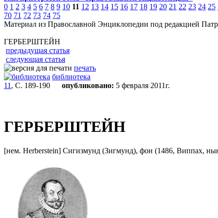
0
1
2
3
4
5
6
7
8
9
10
11
12
13
14
15
16
17
18
19
20
21
22
23
24
25
70
71
72
73
74
75
Материал из Православной Энциклопедии под редакцией Патр
ГЕРБЕРШТЕЙН
предыдущая статья
следующая статья
печать
библиотека
11
, С. 189-190
опубликовано:
5 февраля 2011г.
ГЕРБЕРШТЕЙН
[нем. Herberstein] Сигизмунд (Зигмунд), фон (1486, Виппах, ны