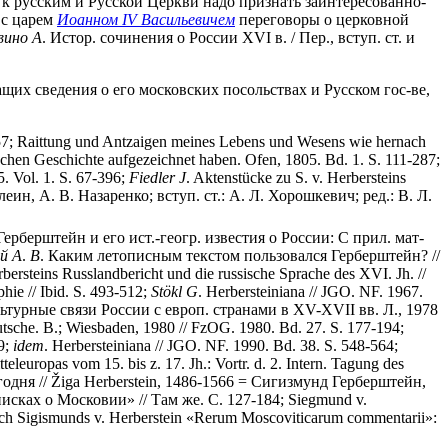
. к русским и Русской Церкви надо признать заинтересованно-
, с царем
Иоанном IV Васильевичем
переговоры о церковной
вино А
. Истор. сочинения о России XVI в. / Пер., вступ. ст. и
щих сведения о его московских посольствах и Русском гос-ве,
557; Raittung und Antzaigen meines Lebens und Wesens wie hernach
ischen Geschichte aufgezeichnet haben. Ofen, 1805. Bd. 1. S. 111-287;
. Vol. 1. S. 67-396;
Fiedler
J
. Aktenstücke zu S. v. Herbersteins
алеин, А. В. Назаренко; вступ. ст.: А. Л. Хорошкевич; ред.: В. Л.
 Герберштейн и его ист.-геогр. известия о России: С прил. мат-
й
А
.
В
. Каким летописным текстом пользовался Герберштейн? //
rbersteins Russlandbericht und die russische Sprache des XVI. Jh. //
hie // Ibid. S. 493-512;
St
ö
kl
G
. Herbersteiniana // JGO. NF. 1967.
льтурные связи России с европ. странами в XV-XVII вв. Л., 1978
utsche. B.; Wiesbaden, 1980 // FzOG. 1980. Bd. 27. S. 177-194;
49;
idem
. Herbersteiniana // JGO. NF. 1990. Bd. 38. S. 548-564;
europas vom 15. bis z. 17. Jh.: Vortr. d. 2. Intern. Tagung des
одня // Žiga Herberstein, 1486-1566 = Сигизмунд Герберштейн,
писках о Московии» // Там же. С. 127-184; Siegmund v.
ch Sigismunds v. Herberstein «Rerum Moscoviticarum commentarii»: