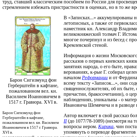
труд, ставший классическим пособием по России для просвеще
стремлением избежать пристрастности в оценках, но в то же в
В «Записках...» аккумулированы н
летописных, а также от первоклас
наместник кн. Александр Владимир
великокняжеский толмач Г. Истома,
многое почерпнул и из бесед с п
Кремлевской стеной.
Информация о жизни Московского г
рассказов о первых киевских князь
занятиях народа, о его быте, нра
верованиях, к-рые Г. собирал целе
началом
Реформации
и от Фердина
Барон Сигизмунд фон
всему тексту «Записок...», они с
Герберштейн в кафтане,
священнослужителях, об их быте, 
пожалованном вел. кн.
причастии, бракосочетании), о це
Василием Иоанновичем в
наблюдениях, уникальны - о матер
1517 г. Гравюра. XVI в.
Ивановича Шемячича и в разводе в
Барон Сигизмунд фон
Автор включает в свой рассказ бо
Герберштейн в кафтане,
II
(до 1077/78-1089) (несмотря на т
пожалованном вел. кн. Василием
вопросы иером.
Кирика
, чин пост
Иоанновичем в 1517 г. Гравюра.
упомянуть о переводе фрагментов 
XVI в.