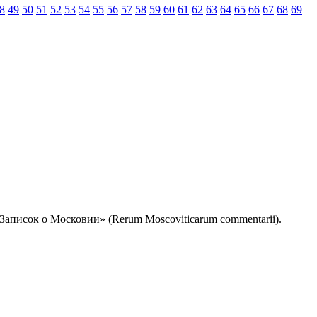
8
49
50
51
52
53
54
55
56
57
58
59
60
61
62
63
64
65
66
67
68
69
«Записок о Московии» (Rerum Moscoviticarum commentarii).