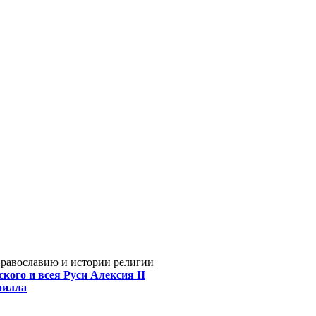
Православию и истории религии
кого и всея Руси Алексия II
рилла