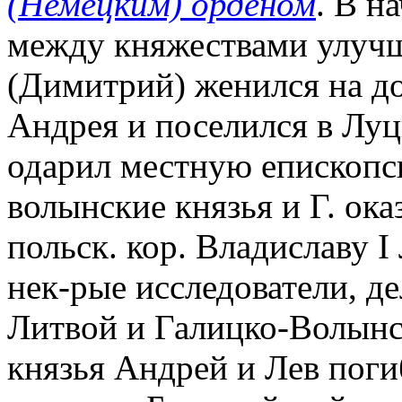
(Немецким) орденом
. В н
между княжествами улучш
(Димитрий) женился на до
Андрея и поселился в Луц
одарил местную епископск
волынские князья и Г. о
польск. кор. Владиславу I
нек-рые исследователи, д
Литвой и Галицко-Волынс
князья Андрей и Лев поги