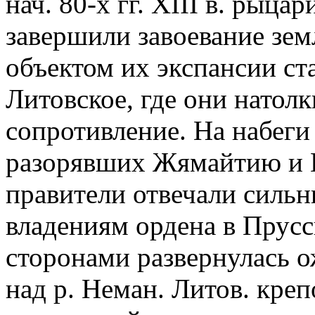
нач. 80-х гг. XIII в. рыца
завершили завоевание зе
объектом их экспансии ст
Литовское, где они натолк
сопротивление. На набеги
разорявших Жямайтию и Г
правители отвечали силь
владениям ордена в Прус
сторонами развернулась о
над р. Неман. Литов. креп