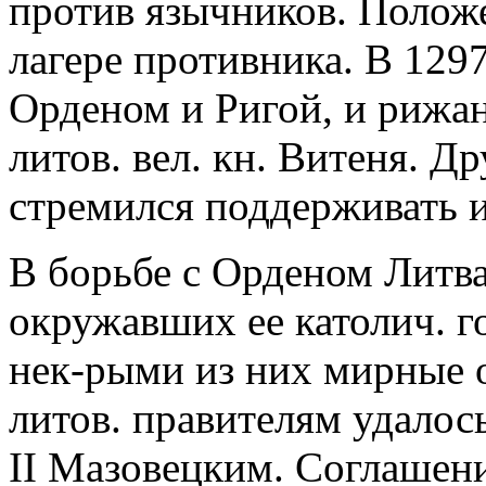
против язычников. Положе
лагере противника. В 1297
Орденом и Ригой, и рижан
литов. вел. кн. Витеня. Д
стремился поддерживать и
В борьбе с Орденом Литва
окружавших ее католич. го
нек-рыми из них мирные о
литов. правителям удалос
II Мазовецким. Соглашен