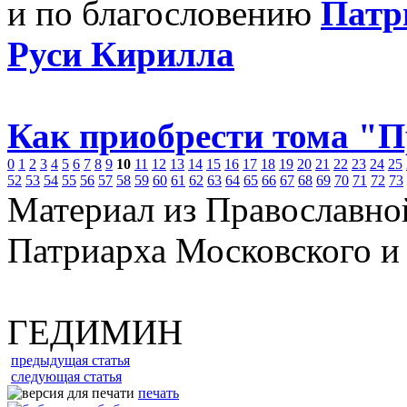
и по благословению
Патр
Руси Кирилла
Как приобрести тома "
0
1
2
3
4
5
6
7
8
9
10
11
12
13
14
15
16
17
18
19
20
21
22
23
24
25
52
53
54
55
56
57
58
59
60
61
62
63
64
65
66
67
68
69
70
71
72
73
Материал из Православно
Патриарха Московского и
ГЕДИМИН
предыдущая статья
следующая статья
печать