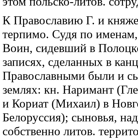
этом польско-литов. сотр
К Православию Г. и княже
терпимо. Судя по именам,
Воин, сидевший в Полоцк
записях, сделанных в кан
Православными были и сын
землях: кн. Наримант (Гле
и Кориат (Михаил) в Новго
Белоруссия); сыновья, на
собственно литов. террит