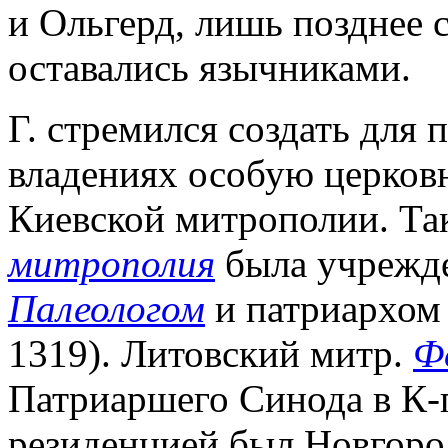
и Ольгерд, лишь позднее 
оставались язычниками.
Г. стремился создать для 
владениях особую церков
Киевской митрополии. Та
митрополия
была учрежд
Палеологом
и патриархо
1319). Литовский митр.
Ф
Патриаршего Синода в К-по
резиденцией был Новгоро