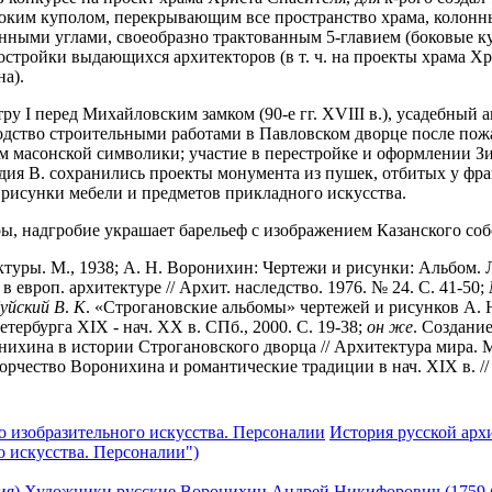
ысоким куполом, перекрывающим все пространство храма, колонн
ленными углами, своеобразно трактованным 5-главием (боковые к
стройки выдающихся архитекторов (в т. ч. на проекты храма Хри
на).
тру I перед Михайловским замком (90-е гг. XVIII в.), усадебный
ководство строительными работами в Павловском дворце после по
ем масонской символики; участие в перестройке и оформлении З
дия В. сохранились проекты монумента из пушек, отбитых у фран
 рисунки мебели и предметов прикладного искусства.
, надгробие украшает барельеф с изображением Казанского соб
туры. М., 1938; А. Н. Воронихин: Чертежи и рисунки: Альбом. Л
в европ. архитектуре // Архит. наследство. 1976. № 24. С. 41-50;
уйский
В
.
К
. «Строгановские альбомы» чертежей и рисунков А.
етербурга XIX - нач. XX в. СПб., 2000. С. 19-38;
он
же
. Создание
ихина в истории Строгановского дворца // Архитектура мира. М
ворчество Воронихина и романтические традиции в нач. XIX в. // 
о изобразительного искусства. Персоналии
История русской арх
о искусства. Персоналии")
ия)
Художники русские
Воронихин Андрей Никифорович (1759 (1