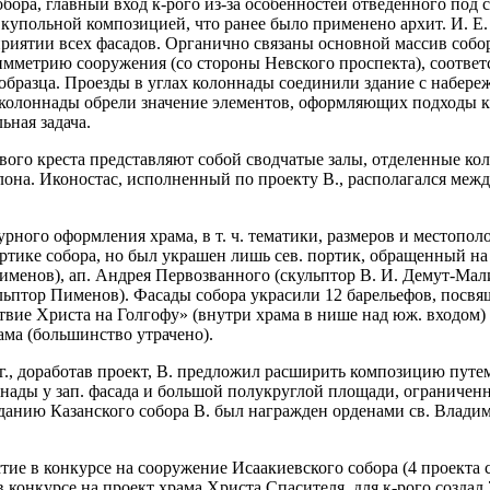
бора, главный вход к-рого из-за особенностей отведенного под 
с купольной композицией, что ранее было применено архит. И. Е
иятии всех фасадов. Органично связаны основной массив собора
имметрию сооружения (со стороны Невского проспекта), соответ
о образца. Проезды в углах колоннады соединили здание с набе
тва колоннады обрели значение элементов, оформляющих подходы 
ьная задача.
вого креста представляют собой сводчатые залы, отделенные ко
лона. Иконостас, исполненный по проекту В., располагался меж
урного оформления храма, в т. ч. тематики, размеров и местопо
ртике собора, но был украшен лишь сев. портик, обращенный на
именов), ап. Андрея Первозванного (скульптор В. И. Демут-Мали
льптор Пименов). Фасады собора украсили 12 барельефов, посвя
твие Христа на Голгофу» (внутри храма в нише над юж. входом)
ама (большинство утрачено).
 г., доработав проект, В. предложил расширить композицию пут
нады у зап. фасада и большой полукруглой площади, ограниченно
зданию Казанского собора В. был награжден орденами св. Владими
астие в конкурсе на сооружение Исаакиевского собора (4 проект
- в конкурсе на проект храма Христа Спасителя, для к-рого созда