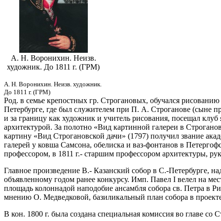
А. Н. Воронихин. Неизв.
художник. До 1811 г. (ГРМ)
А. Н. Воронихин. Неизв. художник.
До 1811 г. (ГРМ)
Род. в семье крепостных гр. Строгановых, обучался рисованию и
Петербурге, где был служителем при П. А. Строганове (сыне п
и за границу как художник и учитель рисования, посещал клуб
архитектурой. За полотно «Вид картинной галереи в Строгано
картину «Вид Строгановской дачи» (1797) получил звание акад
галерей у ковша Самсона, обелиска и ваз-фонтанов в Петергофс
профессором, в 1811 г.- старшим профессором архитектуры, ру
Главное произведение В.- Казанский собор в С.-Петербурге, на
объявленному годом ранее конкурсу. Имп. Павел I велел на мес
площадь колоннадой наподобие ансамбля собора св. Петра в Ри
мнению О. Медведковой, базиликальный план собора в проекте
В кон. 1800 г. была создана специальная комиссия во главе со