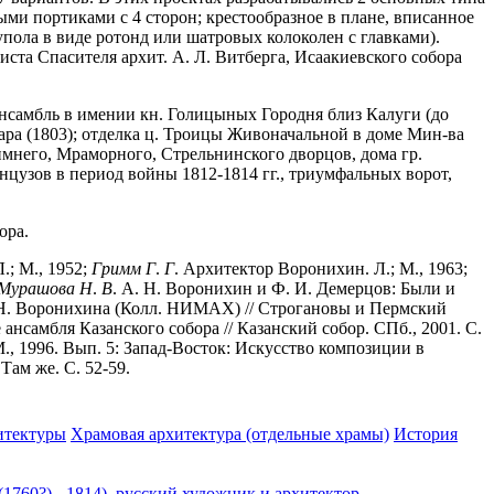
ыми портиками с 4 сторон; крестообразное в плане, вписанное
упола в виде ротонд или шатровых колоколен с главками).
ста Спасителя архит. А. Л. Витберга, Исаакиевского собора
 ансамбль в имении кн. Голицыных Городня близ Калуги (до
жара (1803); отделка ц. Троицы Живоначальной в доме Мин-ва
имнего, Мраморного, Стрельнинского дворцов, дома гр.
цузов в период войны 1812-1814 гг., триумфальных ворот,
ора.
.; М., 1952;
Гримм
Г
.
Г
. Архитектор Воронихин. Л.; М., 1963;
Мурашова
Н
.
В
. А. Н. Воронихин и Ф. И. Демерцов: Были и
 Н. Воронихина (Колл. НИМАХ) // Строгановы и Пермский
 ансамбля Казанского собора // Казанский собор. СПб., 2001. С.
., 1996. Вып. 5: Запад-Восток: Искусство композиции в
Там же. С. 52-59.
итектуры
Храмовая архитектура (отдельные храмы)
История
760?) - 1814), русский художник и архитектор