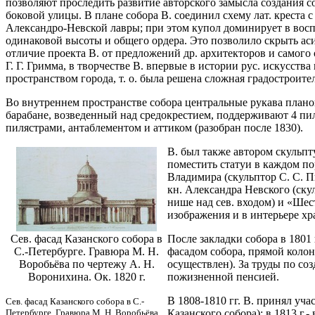
позволяют проследить развитие авторского замысла создания со
боковой улицы. В плане собора В. соединил схему лат. креста 
Александро-Невской лавры; при этом купол доминирует в воспр
одинаковой высоты и общего ордера. Это позволило скрыть ас
отличие проекта В. от предложений др. архитекторов и самог
Г. Г. Гримма, в творчестве В. впервые в истории рус. искусс
пространством города, т. о. была решена сложная градостроител
Во внутреннем пространстве собора центральные рукава плано
барабане, возведенный над средокрестием, поддерживают 4 пи
пилястрами, антаблементом и аттиком (разобран после 1830).
В. был также автором скульпт
поместить статуи в каждом по
Владимира (скульптор С. С. П
кн. Александра Невского (ску
нише над сев. входом) и «Шес
изображения и в интерьере хр
Сев. фасад Казанского собора в
После закладки собора в 1801
С.-Петербурге. Гравюра М. Н.
фасадом собора, прямой колон
Воробьёва по чертежу А. Н.
осуществлен). За труды по со
Воронихина. Ок. 1820 г.
пожизненной пенсией.
В 1808-1810 гг. В. принял уч
Сев. фасад Казанского собора в С.-
Петербурге. Гравюра М. Н. Воробьёва
Казанского собора); в 1813 г.