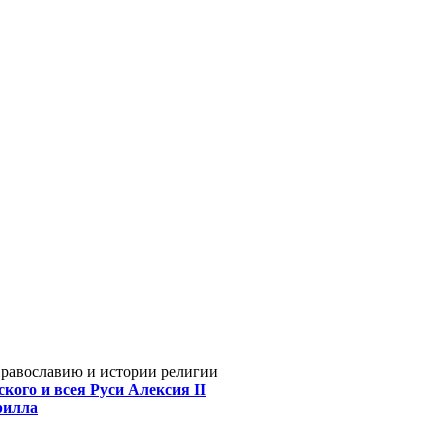
Православию и истории религии
кого и всея Руси Алексия II
рилла