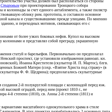
строительство участка должен был располагаться со стороны
.
Старовым
при проектировании Троицкого собора
 и колоннады за счет единого антаблемента, а также пилястр
ствовавшую облику рим. прототипа, и составило основное
режной канала и существовавшими прежде улицами. По мнению
к зданию, и переходных мотивов, связывающих его с
лоннами от более узких боковых нефов. Купол на высоком
ду колоннами и представлял собой преграду, украшенную
ложения статуй и барельефов. Первоначально он предполагал
 Невский проспект, где установили изображения равноап. кн.
новский), Иоанна Крестителя (скульптор И. П. Мартос), блгв.
щенных Божией Матери (сохр. «Взятие Христа под стражу» (в
 скульптора Ф. Ф. Щедрина); предполагались скульптурные
ем создания 2-й полукруглой площади с колоннадой перед юж.
й высокой оградой, перед ним (проект 1810 г., не
ра 4-й степени (1810), св. Анны 2-й степени (1811) и
а с вариантами масштабного однокупольного храма в стиле
л 7 вариантов. В этих проектах разрабатывались 2 основных типа