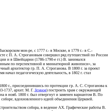
корском мон-ре, с 1777 г.- в Москве, в 1779 г.- в С.-
есте с П. А. Строгановым совершил ряд путешествий по России
ии и в Швейцарии (1786-1790-е гг.) В. занимался
аченным по перспективной и миниатюрной живописи», за
ый архитектор гр. П. А. Строганова. В 1800 г. за проект
я начал педагогическую деятельность, в 1802 г. стал
1800 г., присоединившись по протекции гр. А. С. Строганова к
3-1737, архит. М. Г.
Земцов
) построить храм с окружающей
 в нояб. 1800 г. был отвергнут и заменен вариантом В. По
м соборе, вдохновленного идеей объединения Церквей.
о строительством собора, в ведение АХ. Графические работы В.