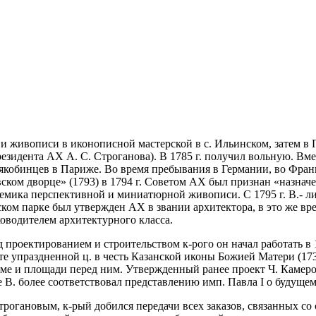
 живописи в иконописной мастерской в с. Ильинском, затем в Пыс
резидента АХ А. С. Строганова). В 1785 г. получил вольную. Вм
 якобинцев в Париже. Во время пребывания в Германии, во Франц
вском дворце» (1793) в 1794 г. Советом АХ был признан «назн
емика перспективной и миниатюрной живописи. С 1795 г. В.- личн
ком парке был утвержден АХ в звании архитектора, в это же врем
ководителем архитектурного класса.
д проектированием и строительством к-рого он начал работать в 
те упраздненной ц. в честь Казанской иконы Божией Матери (173
ме и площади перед ним. Утвержденный ранее проект Ч. Камерона
 В. более соответствовал представлению имп. Павла I о будуще
 Строгановым, к-рый добился передачи всех заказов, связанных с