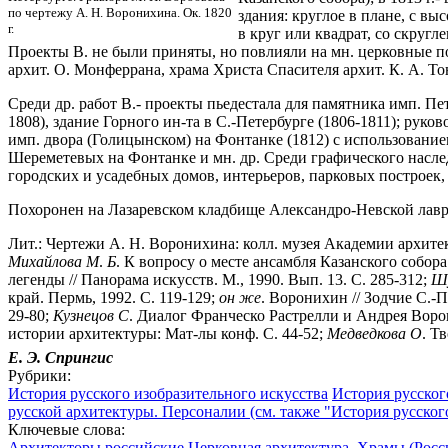
по чертежу А. Н. Воронихина. Ок. 1820
здания: круглое в плане, с в
г.
в круг или квадрат, со скруг
Проекты В. не были приняты, но повлияли на мн. церковные по
архит. О. Монферрана, храма Христа Спасителя архит. К. А. То
Среди др. работ В.- проекты пьедестала для памятника имп. Пе
1808), здание Горного ин-та в С.-Петербурге (1806-1811); ру
имп. двора (Голицынском) на Фонтанке (1812) с использовани
Шереметевых на Фонтанке и мн. др. Среди графического насле
городских и усадебных домов, интерьеров, парковых построек,
Похоронен на Лазаревском кладбище Александро-Невской лавры
Лит.: Чертежи А. Н. Воронихина: колл. музея Академии архитек
Михайлова
М
.
Б
. К вопросу о месте ансамбля Казанского собора 
легенды // Панорама искусств. М., 1990. Вып. 13. С. 285-312;
Ш
край. Пермь, 1992. С. 119-129;
он
же
. Воронихин // Зодчие С.-П
29-80;
Кузнецов
С
. Диалог Франческо Растрелли и Андрея Ворон
истории архитектуры: Мат-лы конф. С. 44-52;
Медведкова
О
. Т
Е. Э.
Спрингис
Рубрики:
История русского изобразительного искусства
История русског
русской архитектуры. Персоналии (см. также "История русског
Ключевые слова:
Архитекторы российские
Церковная архитектура. Храмы (Росс