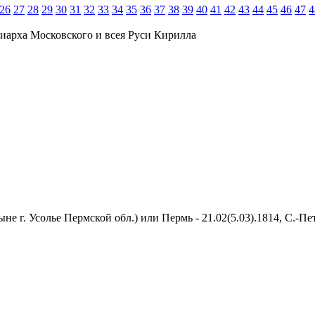
26
27
28
29
30
31
32
33
34
35
36
37
38
39
40
41
42
43
44
45
46
47
4
иарха Московского и всея Руси Кирилла
ыне г. Усолье Пермской обл.) или Пермь - 21.02(5.03).1814, С.-П