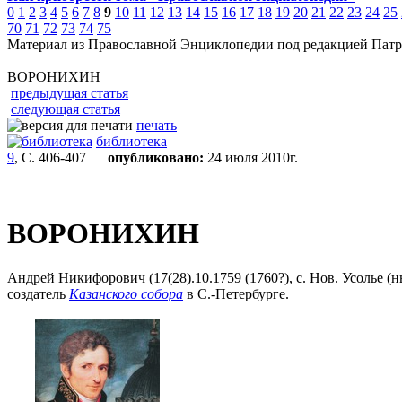
0
1
2
3
4
5
6
7
8
9
10
11
12
13
14
15
16
17
18
19
20
21
22
23
24
25
70
71
72
73
74
75
Материал из Православной Энциклопедии под редакцией Патр
ВОРОНИХИН
предыдущая статья
следующая статья
печать
библиотека
9
, С. 406-407
опубликовано:
24 июля 2010г.
ВОРОНИХИН
Андрей Никифорович (17(28).10.1759 (1760?), с. Нов. Усолье (н
создатель
Казанского собора
в С.-Петербурге.