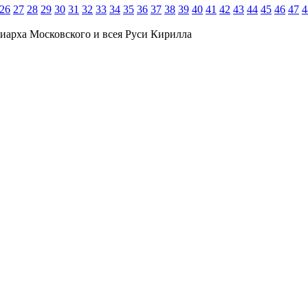
26
27
28
29
30
31
32
33
34
35
36
37
38
39
40
41
42
43
44
45
46
47
4
иарха Московского и всея Руси Кирилла