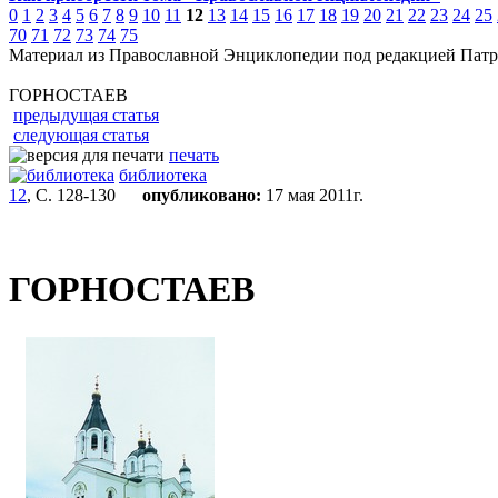
0
1
2
3
4
5
6
7
8
9
10
11
12
13
14
15
16
17
18
19
20
21
22
23
24
25
70
71
72
73
74
75
Материал из Православной Энциклопедии под редакцией Патр
ГОРНОСТАЕВ
предыдущая статья
следующая статья
печать
библиотека
12
, С. 128-130
опубликовано:
17 мая 2011г.
ГОРНОСТАЕВ