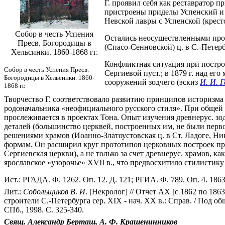
Г. проявил себя как реставратор п
пристроены приделы Успенский и 
Невской лавры с Успенской (кресто
Собор в честь Успения
Остались неосуществленными прое
Пресв. Богородицы в
(Спасо-Сенновской) ц. в С.-Петер
Хельсинки. 1860-1868 гг.
Конфликтная ситуация при построй
Собор в честь Успения Пресв.
Сергиевой пуст.; в 1879 г. над е
Богородицы в Хельсинки. 1860-
сооружений зодчего (эскиз
И. И. 
1868 гг.
Творчество Г. соответствовало развитию принципов историзма 
родоначальника «неофициального русского стиля». При общей т
прослеживается в проектах Тона. Опыт изучения древнерус. з
деталей (большинство церквей, построенных им, не были перв
решениями храмов (Иоанно-Златоустовская ц. в Ст. Ладоге, Ник
формам. Он расширил круг прототипов церковных построек пре
Сергиевская церкви), а не только за счет древнерус. храмов, ка
ярославское «узорочье» XVII в., что предвосхитило стилистику 
Ист.: РГАДА. Ф. 1262. Оп. 12. Д. 121; РГИА. Ф. 789. Оп. 4. 1863 
Лит.:
Собольщиков
В
.
И
. [Некролог] // Отчет АХ [с 1862 по 1863
строители С.-Петербурга сер. XIX - нач. XX в.: Справ. / Под об
СПб., 1998. С. 325-340.
Свящ.
Александр
Берташ, А. Ф.
Крашенинников