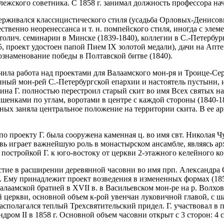
ллежского советника. С 1858 г. занимал должность профессора н
ерживался классицистического стиля (усадьба Орловых-Денисовых
твенно неоренессанса и т. н. помпейского стиля, иногда с элем
толич. семинарии в Минске (1839-1840), коллегии в С.-Петербург
5, проект удостоен папой Пием IX золотой медали), дачи на Апт
ознаменование победы в Полтавской битве (1840).
ачила работа над проектами для Валаамского мон-ря и Троице-Сер
инный мон-рей С.-Петербургской епархии и настоятель пустыни, 
кина Г. полностью перестроил старый скит во имя Всех святых н
шенками по углам, воротами в центре с каждой стороны (1840-184
ных заняла центральное положение на территории скита. В ее арх
 по проекту Г. была сооружена каменная ц. во имя свт. Николая 
рковь играет важнейшую роль в монастырском ансамбле, являясь а
постройкой Г. к юго-востоку от церкви 2-этажного келейного ко
астие в расширении деревянной часовни во имя прп. Александра С
. Ему принадлежит проект возведения в измененных формах (1858
лаамской братией в XVII в. в Васильевском мон-ре на р. Волхо
 церкви, основной объем к-рой увенчан луковичной главой, с 
располагался теплый Трехсвятительский придел. Г. участвовал 
андром II в 1858 г. Основной объем часовни открыт с 3 сторон: 