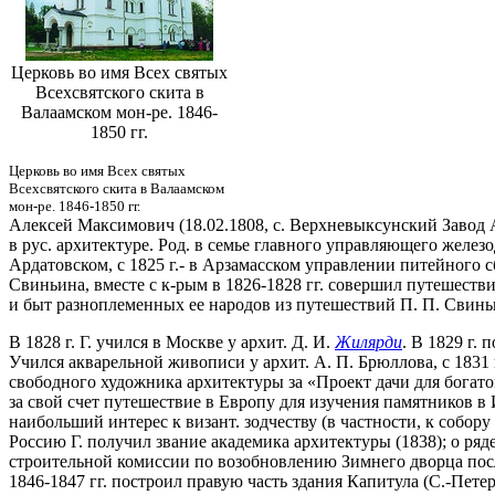
Церковь во имя Всех святых
Всехсвятского скита в
Валаамском мон-ре. 1846-
1850 гг.
Церковь во имя Всех святых
Всехсвятского скита в Валаамском
мон-ре. 1846-1850 гг.
Алексей Максимович (18.02.1808, с. Верхневыксунский Завод А
в рус. архитектуре. Род. в семье главного управляющего желез
Ардатовском, с 1825 г.- в Арзамасском управлении питейного с
Свиньина, вместе с к-рым в 1826-1828 гг. совершил путешеств
и быт разноплеменных ее народов из путешествий П. П. Свиньи
В 1828 г. Г. учился в Москве у архит. Д. И.
Жилярди
. В 1829 г. 
Учился акварельной живописи у архит. А. П. Брюллова, с 1831 
свободного художника архитектуры за «Проект дачи для богато
за свой счет путешествие в Европу для изучения памятников 
наибольший интерес к визант. зодчеству (в частности, к собору
Россию Г. получил звание академика архитектуры (1838); о ряд
строительной комиссии по возобновлению Зимнего дворца после
1846-1847 гг. построил правую часть здания Капитула (С.-Петер