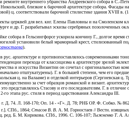
ри ремонте внутреннего убранства Андреевского собора в С.-Пете
Никольский, близкие к барочной архитектуре собора. Фасады на
вой) ц. соответствовали барочной стилистике здания XVIII в. (1
кты церквей для вел. кнг. Елены Павловны и на Смоленском кла
бурге и др. Г. разрабатывал эскизы серебряных позолоченных о
ке собора в Гельсингфорсе ускорила кончину Г., долгое время 
го могилой установили белый мраморный крест, стилизованный по
Горностаева
).
в рус. архитектуре и противопоставлялось современниками тоно
енденции перехода от классицизма к архитектуре зрелой эклекти
одчества и искусства Византии он сочетал с оригинальностью 
оначально отштукатурены). Г. в большей степени, чем его пред
ольская ц. на Валааме) и отделкой интерьеров (Сергиевская ц. 
имущественно за счет образцов романской и визант. архитектур
к это представлялось Стасову и его последователям. Г. в отличие
2-го этапа рус. стиля в период царствования Александра III.
г. Д. 74. Л. 168-170; Оп. 14 - «Г». Д. 78; РНБ ОР. Ф. Собко. № 862
 г.]. СПб., 1864;
Стасов
В
.
В
. А. М. Горностаев // Вестн. изящных
щ. ред. Б. М. Кирикова. СПб., 1996. С. 106-107;
Тыжненко
Т
.
А
. А