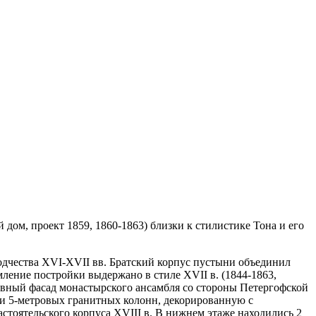
 дом, проект 1859, 1860-1863) близки к стилистике Тона и его
зодчества ХVI-XVII вв. Братский корпус пустыни объединил
ление постройки выдержано в стиле XVII в. (1844-1863,
лавный фасад монастырского ансамбля со стороны Петергофской
ами 5-метровых гранитных колонн, декорированную с
стоятельского корпуса XVIII в. В нижнем этаже находились 2