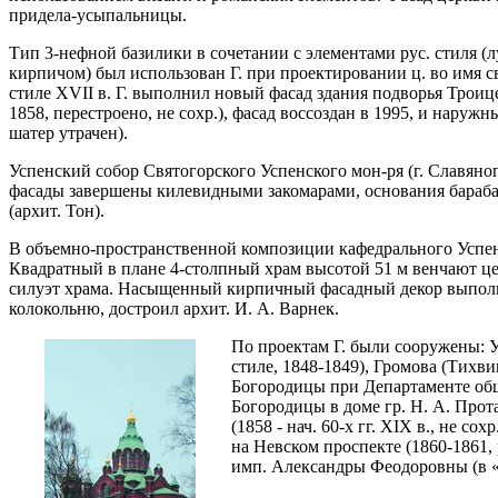
придела-усыпальницы.
Тип 3-нефной базилики в сочетании с элементами рус. стиля (
кирпичом) был использован Г. при проектировании ц. во имя св
стиле XVII в. Г. выполнил новый фасад здания подворья Троиц
1858, перестроено, не сохр.), фасад воссоздан в 1995, и нару
шатер утрачен).
Успенский собор Святогорского Успенского мон-ря (г. Славяног
фасады завершены килевидными закомарами, основания бараба
(архит. Тон).
В объемно-пространственной композиции кафедрального Успенс
Квадратный в плане 4-столпный храм высотой 51 м венчают 
силуэт храма. Насыщенный кирпичный фасадный декор выполнен 
колокольню, достроил архит. И. А. Варнек.
По проектам Г. были сооружены: Ус
стиле, 1848-1849), Громова (Тихвин
Богородицы при Департаменте общи
Богородицы в доме гр. Н. А. Прота
(1858 - нач. 60-х гг. XIX в., не 
на Невском проспекте (1860-1861,
имп. Александры Феодоровны (в «но