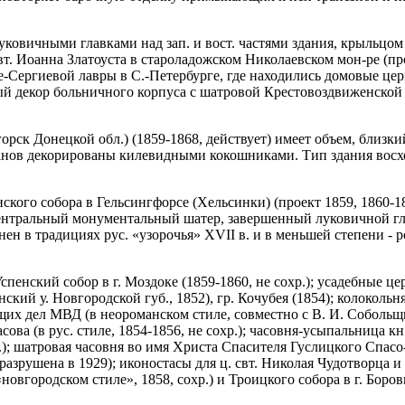
луковичными главками над зап. и вост. частями здания, крыльцо
т. Иоанна Златоуста в староладожском Николаевском мон-ре (прое
е-Сергиевой лавры в С.-Петербурге, где находились домовые цер
жный декор больничного корпуса с шатровой Крестовоздвиженской 
орск Донецкой обл.) (1859-1868, действует) имеет объем, близк
нов декорированы килевидными кокошниками. Тип здания восход
кого собора в Гельсингфорсе (Хельсинки) (проект 1859, 1860-1
центральный монументальный шатер, завершенный луковичной г
в традициях рус. «узорочья» XVII в. и в меньшей степени - ром
пенский собор в г. Моздоке (1859-1860, не сохр.); усадебные це
ский у. Новгородской губ., 1852), гр. Кочубея (1854); колокольн
х дел МВД (в неороманском стиле, совместно с В. И. Собольщико
сова (в рус. стиле, 1854-1856, не сохр.); часовня-усыпальница 
сохр.); шатровая часовня во имя Христа Спасителя Гуслицкого Сп
 разрушена в 1929); иконостасы для ц. свт. Николая Чудотворца
вгородском стиле», 1858, сохр.) и Троицкого собора в г. Борович