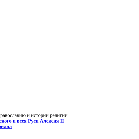
Православию и истории религии
кого и всея Руси Алексия II
рилла