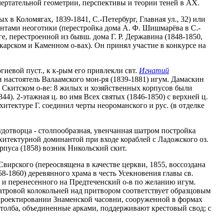
ачертательной геометрии, перспективы и теории теней в АХ.
 в Коломягах, 1839-1841, С.-Петербург, Главная ул., 32) или
ентами неоготики (перестройка дома А. Ф. Шишмарёва в С.-
е, перестроенной из бывш. дома Г. Р. Державина (1848-1850,
екарском и Каменном о-вах). Он принял участие в конкурсе на
гиевой пуст., к к-рым его привлекли свт.
Игнатий
и настоятель Валаамского мон-ря (1839-1881) игум. Дамаскин
а Скитском о-ве: 8 жилых и хозяйственных корпусов были
4). 2-этажная ц. во имя Всех святых (1846-1850) с верхней ц.
итектуре Г. соединил черты неороманского и рус. (в отделке
Чудотворца - столпообразная, увенчанная шатром постройка
рхитектурной доминантой при входе кораблей с Ладожского оз.
рпуса (1858) возник Никольский скит.
вирского (переосвящена в качестве церкви, 1855, воссоздана
-1860) деревянного храма в честь Усекновения главы св.
в и перенесенного на Предтеченский о-в по желанию игум.
шатровой колокольней над притвором соответствует образцовым
в проектировании Знаменской часовни, сооруженной в формах
4 столба, объединенные арками, поддерживают крестовый свод; с