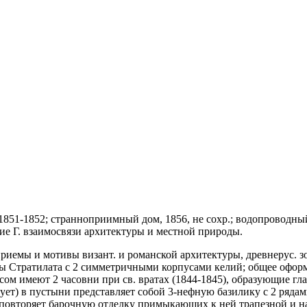
 1851-1852; странноприимный дом, 1856, не сохр.; водопроводный
ие Г. взаимосвязи архитектуры и местной природы.
приемы и мотивы визант. и романской архитектуры, древнерус. 
ы Стратилата с 2 симметричными корпусами келий; общее оформ
сом имеют 2 часовни при св. вратах (1844-1845), образующие г
твует) в пустыни представляет собой 3-нефную базилику с 2 ряд
 повторяет барочную отделку примыкающих к ней трапезной и на