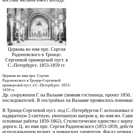
Церковь во имя прп. Сергия
Радонежского в Троице-
Сергиевой приморской пуст. в
С.-Петербурге. 1853-1859 гг.
Церковь во имя прп. Сергия
Радонежского в Троице-Сергиевой
приморской пуст. в С.-Петербурге. 1853-
1859 гг.
Др. сооружения Г. на Валааме (зимняя гостиница, проект 1850,
последователей. В постройках на Валааме проявилось пониман
В Троице-Сергиевой пуст. под С.-Петербургом Г. использовал 
надвратную 2-светную, увенчанную шатром ц. во имя мч. Савв
основные работы 1859-1862). Стилистическое единство с корпу
дороги. Ц. во имя прп. Сергия Радонежского (1853-1859, дейс
использованием визант. и романских элементов. Фасад церкви