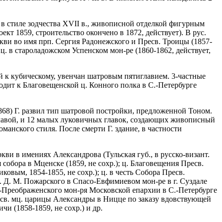
м в стиле зодчества XVII в., живописной отделкой фигурным
кт 1859, строительство окончено в 1872, действует). В рус.
кви во имя прп. Сергия Радонежского и Пресв. Троицы (1857-
ц. в староладожском Успенском мон-ре (1860-1862, действует,
ий к кубическому, увенчан шатровым пятиглавием. 3-частные
ит к Благовещенской ц. Конного полка в С.-Петербурге
868) Г. развил тип шатровой постройки, предложенной Тоном.
лавой, и 12 малых луковичных главок, создающих живописный
анского стиля. После смерти Г. здание, в частности
ркви в имениях Александрова (Тульская губ., в русско-визант.
я собора в Мценске (1859, не сохр.); ц. Благовещения Пресв.
вым, 1854-1855, не сохр.); ц. в честь Собора Пресв.
кн. Д. М. Пожарского в Спасо-Евфимиевом мон-ре в г. Суздале
асо-Преображенского мон-ря Московской епархии в С.-Петербурге
 и св. мц. царицы Александры в Ницце по заказу вдовствующей
и (1858-1859, не сохр.) и др.