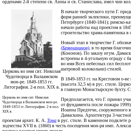
орденами 2-й степени св. Анны и св. Станислава, имел чин ко
В начале творческого пути Г. прид
форм ранней эклектики, преимущес
Петербурге (1840-1841); римско-ка
начало работы над проектом в 184
строительство храма-памятника в 
Новый этап в творчестве Г. обозн
(Брянчанинов)
, в то время благоч
(Кононов). По заказу игум. Дамас
встроены в 4-угольную ограду с ба
во имя Всех небесных сил бесплот
шатровой колокольни) стилей.
Церковь во имя свт. Николая
Чудотворца в Валаамском
В 1849-1853 гг. на Крестовом о-ве
мон-ре. 1849-1853 гг.
(высота 32,5 м) в рус. стиле. Це
Литография. 2-я пол. XIX в.
в главную Монастырскую бухту. С 
Церковь во имя свт. Николая
Предполагается, что Г. принял уч
Чудотворца в Валаамском мон-ре.
от фундамента после пожара 1999)
1849-1853 гг. Литография. 2-я пол.
Иоанна Предтечи, сооруженного ва
XIX в.
Дамаскина. Архитектура 3-частной
проектам архит. К. А.
Тона
в рус. стиле. В каменном подклете 
зодчества XVII в. (1860) в честь посещения мон-ря имп. Алекс
востока часовня имеет апсиду.