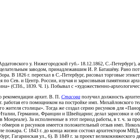
рдатовского у. Нижегородской губ.- 18.12.1862, С.-Петербург),
оделательным заводом, принадлежавшим И. Р. Баташёву. Рано поте
бора. В 1826 г. переехал в С.-Петербург, рисовал торговые этик
ия по Сев. и Центр. России, изучая и зарисовывая памятники ар
на» (СПб., 1839. Ч. 1). Побывал с «художественно-археологичес
по рекомендации архит. В. П.
Стасова
получил должность архите
г. работая его помощником на постройке имп. Михайловского теат
го жителя столицы». Тогда же создал серию рисунков для «Панор
в Италии, Германии, Франции и Швейцарии; делал зарисовки и о
 в Монреале). За исполненные в этот период работы, в т. ч. за 
е обмеров и рисунков имеется положительный отзыв имп. Николая 
 пожара. С 1843 г. до конца жизни состоял архитектором МВД, 
бург, Гагаринская ул., 6). В 1849 г. за проект великокняжеского