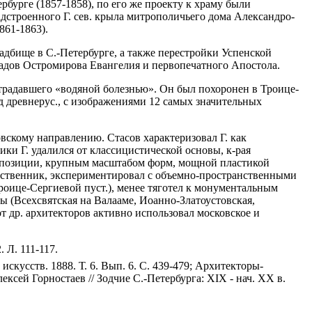
рбурге (1857-1858), по его же проекту к храму были
дстроенного Г. сев. крыла митрополичьего дома Александро-
861-1863).
дбище в С.-Петербурге, а также перестройки Успенской
кладов Остромирова Евангелия и первопечатного Апостола.
страдавшего «водяной болезнью». Он был похоронен в Троице-
д древнерус., с изображениями 12 самых значительных
вскому направлению. Стасов характеризовал Г. как
ки Г. удалился от классицистической основы, к-рая
композиции, крупным масштабом форм, мощной пластикой
шественник, экспериментировал с объемно-пространственными
Троице-Сергиевой пуст.), менее тяготел к монументальным
ы (Всехсвятская на Валааме, Иоанно-Златоустовская,
 от др. архитекторов активно использовал московское и
. Л. 111-117.
 искусств. 1888. Т. 6. Вып. 6. С. 439-479; Архитекторы-
лексей Горностаев // Зодчие С.-Петербурга: XIX - нач. XX в.