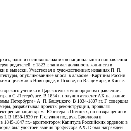
 архит., один из основоположников национального направления
ряв родителей, с 1823 г. занимал должность копииста в
етки и вывески. Участвовал в художественных изданиях П. П.
хитектуры, опубликованные впосл. в альбоме «Картины России
кими целями» в Новгороде, в Пскове, во Владимире, в Киеве.
кторского ученика в Царскосельском дворцовом правлении.
ра в С.-Петербурге. В 1834 г. получил аттестат АХ на звание
амы Петербурга» А. П. Башуцкого. В 1834-1837 гг. Г. совершил
бмеры, разрабатывал проекты реконструкций, проявляя
проект реставрации храма Юпитера в Помпеях, по возвращении в
I. В 1838-1839 гг. Г. служил под рук. Брюллова в
в 1845-1847 гг.- архитектором Капитула Российских орденов; в
 дворца был удостоен звания профессора АХ. Г. был награжден