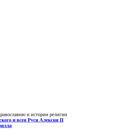
Православию и истории религии
кого и всея Руси Алексия II
рилла