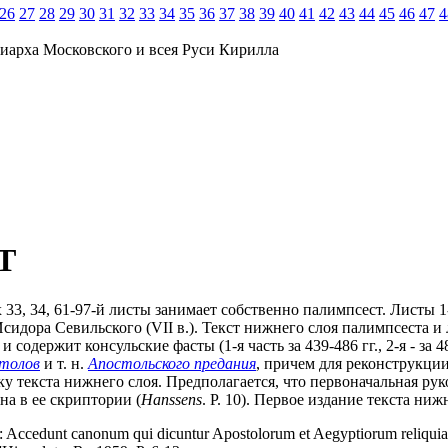
26
27
28
29
30
31
32
33
34
35
36
37
38
39
40
41
42
43
44
45
46
47
4
иарха Московского и всея Руси Кирилла
Т
-рых 33, 34, 61-97-й листы занимает собственно палимпсест. Лист
) Исидора Севильского (VII в.). Текст нижнего слоя палимпсеста и
 содержит консульские фасты (1-я часть за 439-486 гг., 2-я - за 
столов
и т. н.
Апостольского предания
, причем для реконструкции
ку текста нижнего слоя. Предполагается, что первоначальная рук
а в ее скриптории (
Hanssens
. P. 10). Первое издание текста ни
a: Accedunt canonum qui dicuntur Apostolorum et Aegyptiorum reliquia