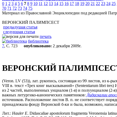
0
1
2
3
4
5
6
7
8
9
10
11
12
13
14
15
16
17
18
19
20
21
22
23
24
25
70
71
72
73
74
75
Материал из Православной Энциклопедии под редакцией Патр
ВЕРОНСКИЙ ПАЛИМПСЕСТ
предыдущая статья
следующая статья
печать
библиотека
7
, С. 723
опубликовано:
2 декабря 2009г.
ВЕРОНСКИЙ ПАЛИМПСЕС
(Veron. LV (53)), лат. рукопись, состоящая из 99 листов, из к
VIII в. текст «Трех книг высказываний» (Sententiarum libri tres
из 2 частей, выполненных унциалом (1-я) и полуунциалом (2-я) и
важных литургико-канонических памятников:
Дидаскалии апо
источников. Расположение листов В. п. не соответствует поряд
принадлежала фонду Веронской б-ки и была, возможно, написан
Лит.:
Hauler
E
. Didascaliae apostolorum fragmenta Veronensia latin