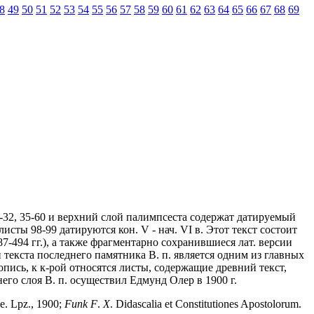
8
49
50
51
52
53
54
55
56
57
58
59
60
61
62
63
64
65
66
67
68
69
ы 1-32, 35-60 и верхний слой палимпсеста содержат датируемый
 листы 98-99 датируются кон. V - нач. VI в. Этот текст состоит
487-494 гг.), а также фрагментарно сохранившиеся лат. версии
 текста последнего памятника В. п. является одним из главных
опись, к к-рой относятся листы, содержащие древний текст,
жнего слоя В. п. осуществил Едмунд Олер в 1900 г.
e. Lpz., 1900;
Funk
F
.
X
. Didascalia et Constitutiones Apostolorum.