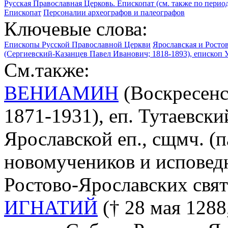
Русская Православная Церковь. Епископат (см. также по перио
Епископат
Персоналии археографов и палеографов
Ключевые слова:
Епископы Русской Православной Церкви
Ярославская и Росто
(Сергиевский-Казанцев Павел Иванович; 1818-1893), епископ 
См.также:
ВЕНИАМИН
(Воскресенс
1871-1931), еп. Тутаевски
Ярославской еп., сщмч. (па
новомучеников и исповед
Ростово-Ярославских свя
ИГНАТИЙ
(† 28 мая 1288,