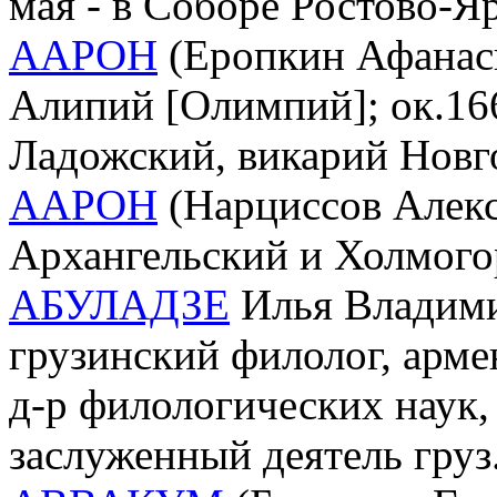
мая - в Соборе Ростово-Я
ААРОН
(Еропкин Афанас
Алипий [Олимпий]; ок.166
Ладожский, викарий Новг
ААРОН
(Нарциссов Алексе
Архангельский и Холмого
АБУЛАДЗЕ
Илья Владимир
грузинский филолог, арме
д-р филологических наук,
заслуженный деятель груз