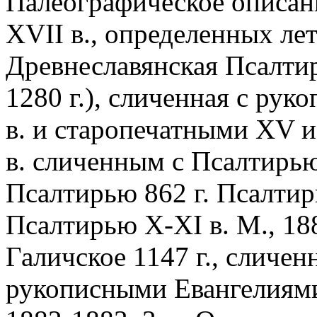
Палеографическое описани
XVII в., определенных лет.
Древнеславянская Псалти
1280 г.), сличенная с ру
в. и старопечатными XV и
в. сличенным с Псалтирь
Псалтирью 862 г. Псалтир
Псалтирью X-XI в. М., 188
Галичское 1147 г., сличе
рукописными Евангелиями