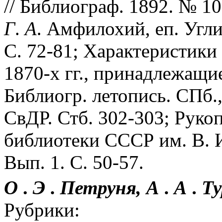
// Библиограф. 1892. № 10
Г
.
А
. Амфилохий, еп. Угли
С. 72-81; Характеристики
1870-х гг., принадлежащие
Библиогр. летопись. СПб.,
СвДР. Стб. 302-303; Руко
библиотеки СССР им. В. И.
Вып. 1. С. 50-57.
О
.
Э
.
Петруня,
А
.
А
.
Ту
Рубрики: