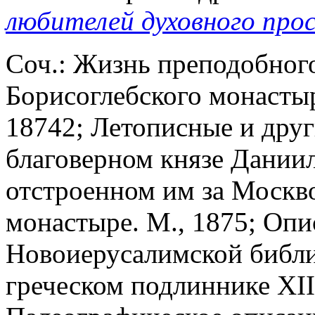
любителей духовного про
Соч.: Жизнь преподобног
Борисоглебского монастыря
18742; Летописные и друг
благоверном князе Даниил
отстроенном им за Моск
монастыре. М., 1875; Оп
Новоиерусалимской библио
греческом подлиннике XII-