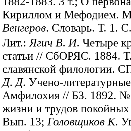
1882-1883. 3 т.; О первон
Кириллом и Мефодием. М.,
Венгеров
. Словарь. Т. 1. С
Лит.:
Ягич
В
.
И
. Четыре к
статьи // СбОРЯС. 1884. Т.
славянской филологии. СП
Д
.
Д
. Учено-литературные
Амфилохия // БЗ. 1892. №
жизни и трудов покойных 
Вып. 13;
Головщиков
К
. 