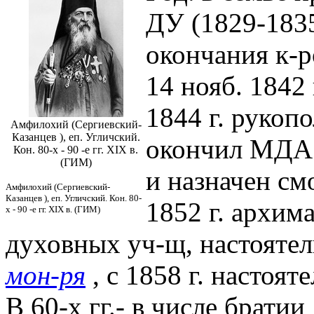
ДУ (1829-1835
окончания к-р
14 нояб. 1842 
1844 г. рукоп
Амфилохий (Сергиевский-
Казанцев ), еп. Угличский.
окончил МДА 
Кон. 80-х - 90 -е гг. XIX в.
(ГИМ)
и назначен см
Амфилохий (Сергиевский-
Казанцев ), еп. Угличский. Кон. 80-
1852 г. архим
х - 90 -е гг. XIX в. (ГИМ)
духовных уч-щ, настояте
мон-ря
, с 1858 г. настоят
В 60-х гг.- в числе братии