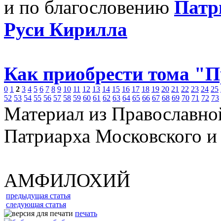
и по благословению
Патр
Руси Кирилла
Как приобрести тома "
0
1
2
3
4
5
6
7
8
9
10
11
12
13
14
15
16
17
18
19
20
21
22
23
24
25
52
53
54
55
56
57
58
59
60
61
62
63
64
65
66
67
68
69
70
71
72
73
Материал из Православно
Патриарха Московского и
АМФИЛОХИЙ
предыдущая статья
следующая статья
печать