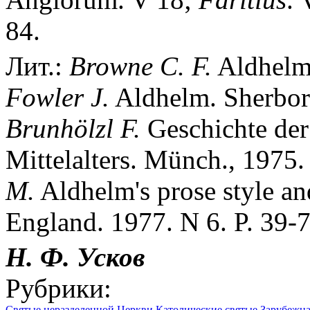
84.
Лит.:
Browne
C.
F.
Aldhelm, 
Fowler
J.
Aldhelm. Sherbor
Brunh
ö
lzl
F.
Geschichte der 
Mittelalters. Münch., 1975.
M.
Aldhelm's prose style an
England. 1977. N 6. P. 39-7
Н. Ф. Усков
Рубрики:
Святые неразделенной Церкви
Католические святые
Зарубежна