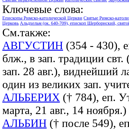
Ключевые слова:
Епископы Римско-католической Церкви
Святые Римско-католи
Церковь
Альдхельм (ок. 640-709), епископ Шерборнский, святой
См.также:
АВГУСТИН
(354 - 430),
блж., в зап. традиции свт.
зап. 28 авг.), виднейший 
один из великих зап. учи
АЛЬБЕРИХ
(† 784), еп. У
марта, 21 авг., 14 ноября.)
АЛЬБИН
(† после 549), еп