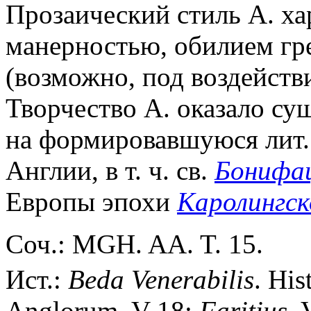
Прозаический стиль А. ха
манерностью, обилием гр
(возможно, под воздействи
Творчество А. оказало су
на формировавшуюся лит.
Англии, в т. ч. св.
Бонифа
Европы эпохи
Каролингск
Соч.: MGH. AA. T. 15.
Ист.:
Beda
Venerabilis
. His
Anglorum. V 18;
Faritius
. 