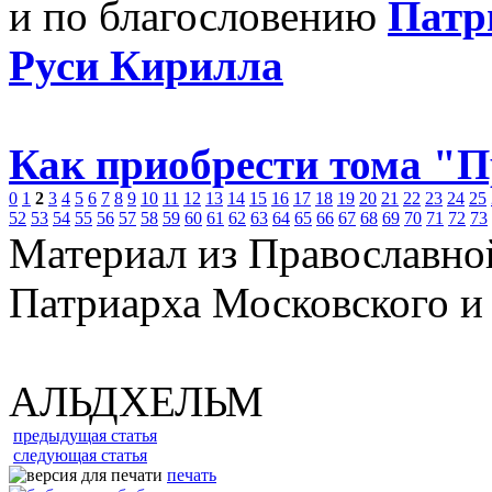
и по благословению
Патр
Руси Кирилла
Как приобрести тома "
0
1
2
3
4
5
6
7
8
9
10
11
12
13
14
15
16
17
18
19
20
21
22
23
24
25
52
53
54
55
56
57
58
59
60
61
62
63
64
65
66
67
68
69
70
71
72
73
Материал из Православно
Патриарха Московского и
АЛЬДХЕЛЬМ
предыдущая статья
следующая статья
печать