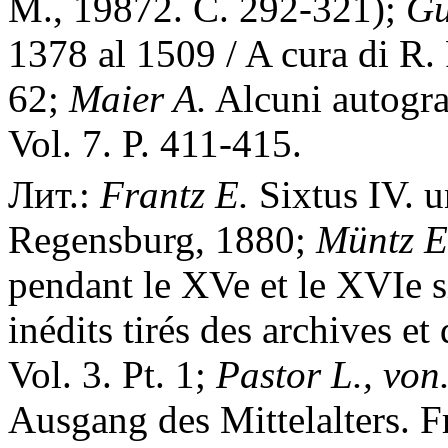
М., 19872. С. 292-321);
Gu
1378 al 1509 / A cura di R.
62;
Maier A.
Alcuni autograf
Vol. 7. P. 411-415.
Лит.:
Frantz E.
Sixtus IV. u
Regensburg, 1880;
M
ü
ntz E
pendant le XVe et le XVIe s
inédits tirés des archives et
Vol. 3. Pt. 1;
Pastor L., von
Ausgang des Mittelalters. Fr