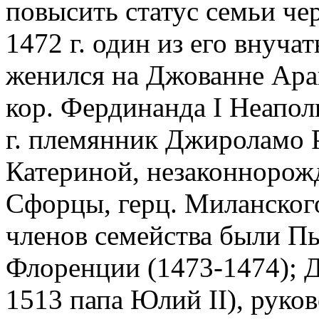
повысить статус семьи че
1472 г. один из его внуча
женился на Джованне Ара
кор. Фердинанда I Неапол
г. племянник Джироламо Р
Катериной, незаконнорож
Сфорцы, герц. Миланског
членов семейства были Пь
Флоренции (1473-1474); Д
1513 папа Юлий II), руко