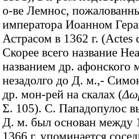
о-ве Лемнос, пожалованн
императора Иоанном Гера
Астрасом в 1362 г. (Actes 
Скорее всего название Не
названием др. афонского 
незадолго до Д. м.,- Сим
др. мон-рей на скалах (
Δω
Σ. 105). С. Пападопулос 
Д. м. был основан между 1
1366 г. упоминается сосе