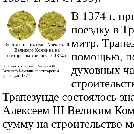
В 1374 г. п
поездку в Тр
митр. Трапе
Золотая печать имп. Алексея III
Великого Комнина на
помощью, п
ктиторском хрисовуле. 1374 г.
духовных ча
Золотая печать имп. Алексея III
Великого Комнина на ктиторском
хрисовуле. 1374 г.
строительств
Трапезунде состоялось зн
Алексеем III Великим Ко
сумму на строительство м