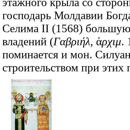
этажного крыла со сторон
господарь Молдавии Богда
Селима II (1568) большую
владений (
Γαβριήλ,
ἀ
ρχιμ
.
поминается и мон. Силуа
строительством при этих 