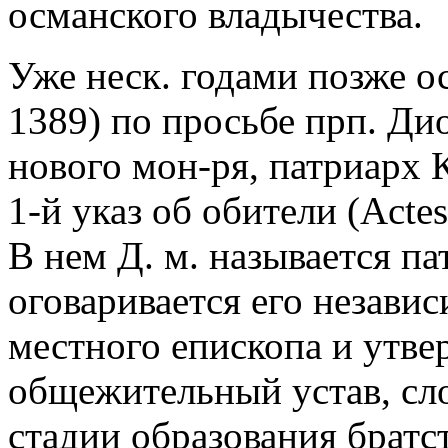
османского владычества.
Уже неск. годами позже о
1389) по просьбе прп. Ди
нового мон-ря, патриарх 
1-й указ об обители (Actes
В нем Д. м. называется п
оговаривается его независ
местного епископа и утве
общежительный устав, сл
стадии образования братст