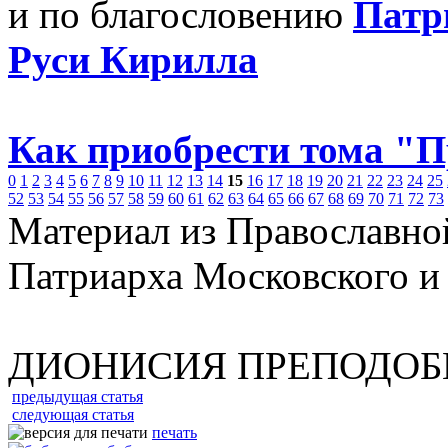
и по благословению
Патр
Руси Кирилла
Как приобрести тома "
0
1
2
3
4
5
6
7
8
9
10
11
12
13
14
15
16
17
18
19
20
21
22
23
24
25
52
53
54
55
56
57
58
59
60
61
62
63
64
65
66
67
68
69
70
71
72
73
Материал из Православно
Патриарха Московского и
ДИОНИСИЯ ПРЕПОДОБ
предыдущая статья
следующая статья
печать