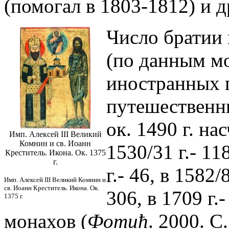
(помогал в 1803-1812) и д
Число братии в
(по данным м
иностранных 
путешественни
ок. 1490 г. на
Имп. Алексей III Великий
Комнин и св. Иоанн
1530/31 г.- 11
Креститель. Икона. Ок. 1375
г.
г.- 46, в 1582/
Имп. Алексей III Великий Комнин и
св. Иоанн Креститель. Икона. Ок.
306, в 1709 г.-
1375 г.
монахов (
Фоmић
. 2000. С.