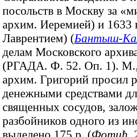
посольств в Москву за «ми
архим. Иеремией) и 1633 гг
Лаврентием) (
Бантыш-Ка
делам Московского архив
(РГАДА. Ф. 52. Оп. 1). М.,
архим. Григорий просил 
денежными средствами дл
священных сосудов, зало
разбойников одного из ин
выделено 175 р. (
Фоmић
.