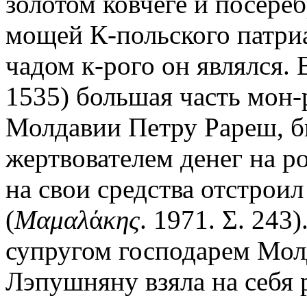
золотом ковчеге и посере
мощей К-польского патриа
чадом к-рого он являлся. В
1535) большая часть мон-р
Молдавии Петру Рареш, 
жертвователем денег на р
на свои средства отстроил 
(
Μαμαλ
ά
κης
. 1971. Σ. 243
супругом господарем Мол
Лэпушняну взяла на себя 