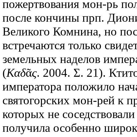
пожертвования мон-рь пол
после кончины прп. Диони
Великого Комнина, но посл
встречаются только свиде
земельных наделов импер
(
Καδ
ᾶ
ς
. 2004. Σ. 21). Кти
императора положило нач
святогорских мон-рей к п
которых не соседствовали
получила особенно широк