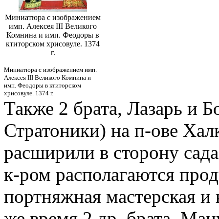
Миниатюра с изображением
имп. Алексея III Великого
Комнина и имп. Феодоры в
ктиторском хрисовуле. 1374
г.
Миниатюра с изображением имп.
Алексея III Великого Комнина и
имп. Феодоры в ктиторском
хрисовуле. 1374 г.
Также 2 брата, Лазарь и Б
Стратоники) на п-ове Хал
расширили в сторону сада
к-ром располагаются прод
портняжная мастерская и 
же время 2 др. брата, Ман