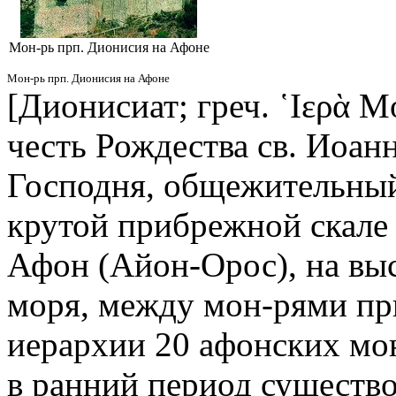
Мон-рь прп. Дионисия на Афоне
Мон-рь прп. Дионисия на Афоне
[Дионисиат; греч. ῾Ιερὰ Μο
честь Рождества св. Иоан
Господня, общежительный
крутой прибрежной скале 
Афон (Айон-Орос), на выс
моря, между мон-рями прп
иерархии 20 афонских мон
в ранний период существо