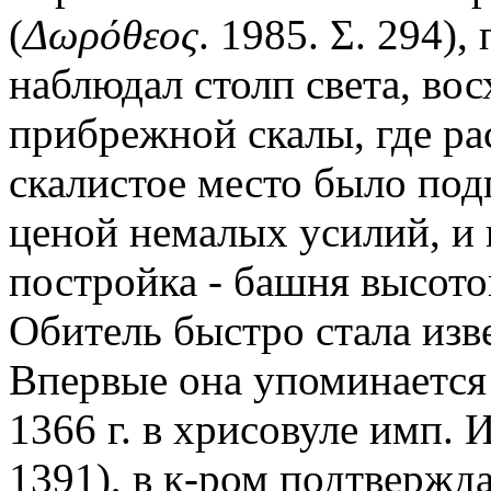
(
Δωρόθεος
. 1985. Σ. 294)
наблюдал столп света, во
прибрежной скалы, где ра
скалистое место было под
ценой немалых усилий, и 
постройка - башня высото
Обитель быстро стала изв
Впервые она упоминается
1366 г. в хрисовуле имп. 
1391), в к-ром подтвержд