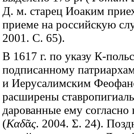
Д. м. старец Иоаким прие
приеме на российскую сл
2001. С. 65).
В 1617 г. по указу К-поль
подписанному патриарха
и Иерусалимским Феофано
расширены ставропигиаль
дарованные ему согласно 
(
Καδ
ᾶ
ς
. 2004. Σ. 24). Поз