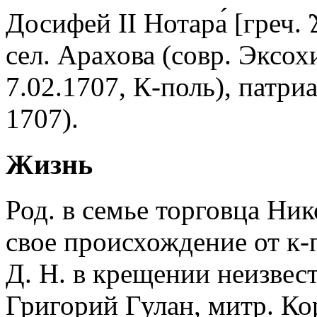
Досифей II Нотара́ [греч.
сел. Арахова (совр. Эксох
7.02.1707, К-поль), патр
1707).
Жизнь
Род. в семье торговца Ни
свое происхождение от к
Д. Н. в крещении неизвес
Григорий Гулан, митр. К