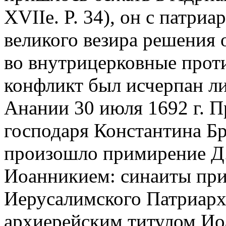
XVIIe. P. 34), он с патри
великого везира решения 
во внутрицерковные прот
конфликт был исчерпан л
Анании 30 июля 1692 г. П
господаря Константина Бр
произошло примирение Д.
Иоанникием: синаиты пр
Иерусалимского Патриархат
архиерейским титулом Ио