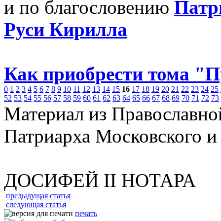
и по благословению
Патр
Руси Кирилла
Как приобрести тома "
0
1
2
3
4
5
6
7
8
9
10
11
12
13
14
15
16
17
18
19
20
21
22
23
24
25
52
53
54
55
56
57
58
59
60
61
62
63
64
65
66
67
68
69
70
71
72
73
Материал из Православно
Патриарха Московского и
ДОСИФЕЙ II НОТАРА
предыдущая статья
следующая статья
печать