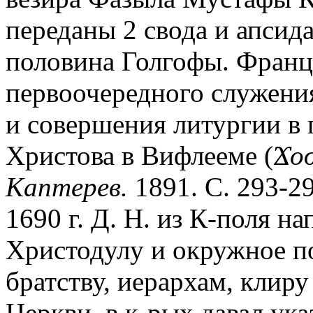
переданы 2 свода и апсид
половина Голгофы. Франц
первоочередного служени
и совершения литургии в
Христова в Вифлееме (
Ϫοσ
Каптерев.
1891. С. 293-2
1690 г. Д. Н. из К-поля н
Христодулу и окружное п
братству, иерархам, клир
Церкви, в к-рых давал ук