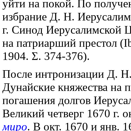
уйти на покой. По получ
избрание Д. Н. Иерусалим
г. Синод Иерусалимской Ц
на патриарший престол (Ibi
1904. Σ. 374-376).
После интронизации Д. Н.
Дунайские княжества на 
погашения долгов Иеруса
Великий четверг 1670 г. о
миро
. В окт. 1670 и янв. 