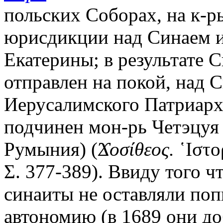
польских Соборах, на к-р
юрисдикции над Синаем и
Екатерины; в результате 
отправлен на покой, над
Иерусалимского Патриарх
подчинен мон-рь Четэцуя (
Румыния) (
Ϫοσίθεος.
῾Ιστορ
Σ. 377-389). Ввиду того 
синаиты не оставляли по
автономию (в 1689 они до