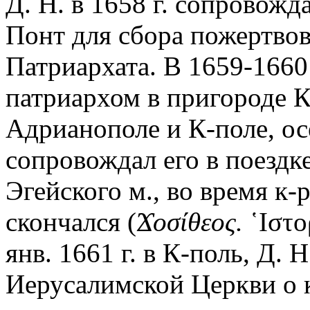
Д. Н. в 1658 г. сопровожд
Понт для сбора пожертвов
Патриархата. В 1659-1660 
патриархом в пригороде К
Адрианополе и К-поле, ос
сопровождал его в поездке
Эгейского м., во время к-
скончался (
Ϫοσίθεος.
῾Ιστο
янв. 1661 г. в К-поль, Д
Иерусалимской Церкви о 