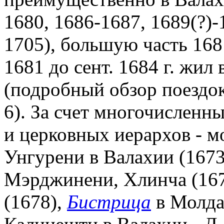
1680, 1686-1687, 1689(?)-
1705), большую часть 1681
1681 до сент. 1684 г. жил
(подробный обзор поездок
6). За счет многочисленн
и церковных иерархов - 
Унгурени в Валахии (1673)
Мэрджинени, Хлинча (167
(1678),
Бистрица
в Молда