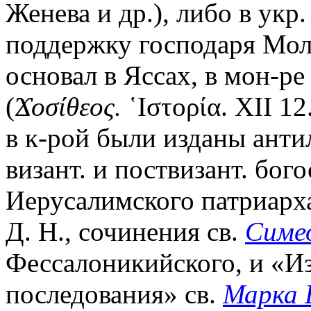
Женева и др.), либо в укр.
поддержку господаря Мол
основал в Яссах, в мон-ре
(
Ϫοσίθεος.
῾Ιστορία. XII 12
в к-рой были изданы анти
визант. и поствизант. бог
Иерусалимского патриарх
Д. Н., сочинения св.
Симе
Фессалоникийского, и «И
последования» св.
Марка 