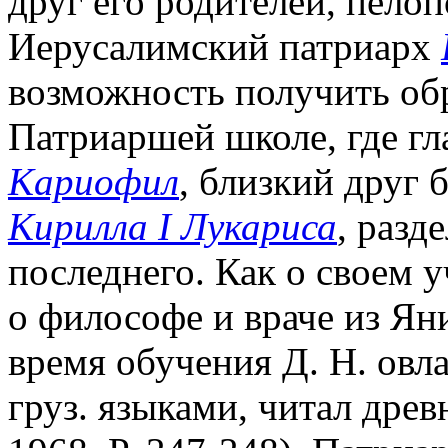
друг его родителей, пело
Иерусалимский патриарх
возможность получить об
Патриаршей школе, где г
Кариофил
, близкий друг 
Кирилла I Лукариса
, разд
последнего. Как о своем 
о философе и враче из Я
время обучения Д. Н. овладе
груз. языками, читал древ