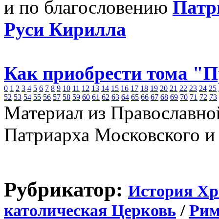
и по благословению
Патр
Руси Кирилла
Как приобрести тома "
0
1
2
3
4
5
6
7
8
9
10
11
12
13
14
15
16
17
18
19
20
21
22
23
24
25
52
53
54
55
56
57
58
59
60
61
62
63
64
65
66
67
68
69
70
71
72
73
Материал из Православно
Патриарха Московского и
Рубрикатор:
История Хр
католическая Церковь
/
Рим