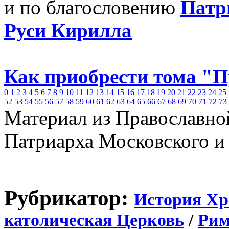
и по благословению
Патр
Руси Кирилла
Как приобрести тома "
0
1
2
3
4
5
6
7
8
9
10
11
12
13
14
15
16
17
18
19
20
21
22
23
24
25
52
53
54
55
56
57
58
59
60
61
62
63
64
65
66
67
68
69
70
71
72
73
Материал из Православно
Патриарха Московского и
Рубрикатор:
История Хр
католическая Церковь
/
Рим