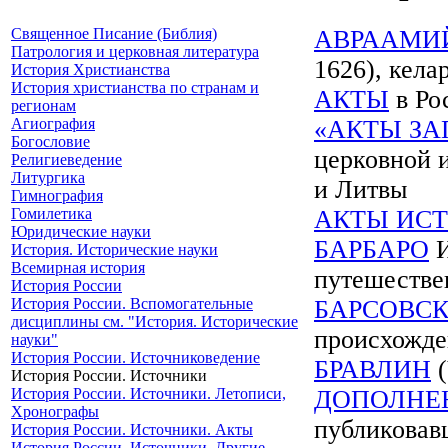
Священное Писание (Библия)
АВРААМИ
Патрология и церковная литература
1626), кела
История Христианства
История христианства по странам и
АКТЫ
в Ро
регионам
Агиография
«АКТЫ ЗА
Богословие
церковной 
Религиеведение
Литургика
и Литвы
Гимнография
Гомилетика
АКТЫ ИС
Юридические науки
БАРБАРО
И
История. Исторические науки
Всемирная история
путешествен
История России
История России. Вспомогательные
БАРСОВСК
дисциплины см. "История. Исторические
происхожде
науки"
История России. Источниковедение
БРАВЛИН
(
История России. Источники
История России. Источники. Летописи,
ДОПОЛНЕН
Хронографы
публиковав
История России. Источники. Акты
История России. Источники. Другие