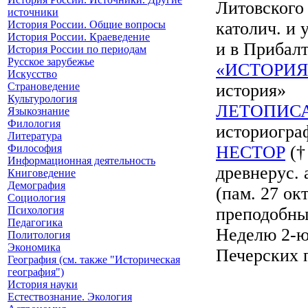
Литовского 
источники
История России. Общие вопросы
католич. и 
История России. Краеведение
и в Прибалти
История России по периодам
Русское зарубежье
«ИСТОРИЯ
Искусство
Страноведение
история»
Культурология
ЛЕТОПИС
Языкознание
Филология
историогра
Литература
Философия
НЕСТОР
(†
Информационная деятельность
древнерус. 
Книговедение
Демография
(пам. 27 ок
Социология
Психология
преподобны
Педагогика
Неделю 2-ю 
Политология
Экономика
Печерских 
География (см. также "Историческая
география")
История науки
Естествознание. Экология