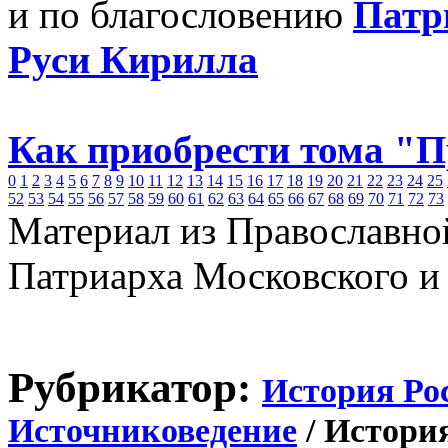
и по благословению
Патр
Руси Кирилла
Как приобрести тома "
0
1
2
3
4
5
6
7
8
9
10
11
12
13
14
15
16
17
18
19
20
21
22
23
24
25
52
53
54
55
56
57
58
59
60
61
62
63
64
65
66
67
68
69
70
71
72
73
Материал из Православно
Патриарха Московского и
Рубрикатор:
История Ро
Источниковедение
/ Истори