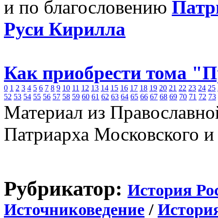
и по благословению
Патр
Руси Кирилла
Как приобрести тома "
0
1
2
3
4
5
6
7
8
9
10
11
12
13
14
15
16
17
18
19
20
21
22
23
24
25
52
53
54
55
56
57
58
59
60
61
62
63
64
65
66
67
68
69
70
71
72
73
Материал из Православно
Патриарха Московского и
Рубрикатор:
История Ро
Источниковедение
/
История