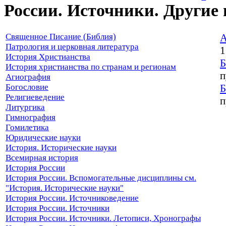
России. Источники. Другие
Священное Писание (Библия)
Патрология и церковная литература
1
История Христианства
История христианства по странам и регионам
п
Агиография
Богословие
Религиеведение
п
Литургика
Гимнография
Гомилетика
Юридические науки
История. Исторические науки
Всемирная история
История России
История России. Вспомогательные дисциплины см.
"История. Исторические науки"
История России. Источниковедение
История России. Источники
История России. Источники. Летописи, Хронографы