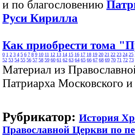
и по благословению
Патр
Руси Кирилла
Как приобрести тома "
0
1
2
3
4
5
6
7
8
9
10
11
12
13
14
15
16
17
18
19
20
21
22
23
24
25
52
53
54
55
56
57
58
59
60
61
62
63
64
65
66
67
68
69
70
71
72
73
Материал из Православно
Патриарха Московского и
Рубрикатор:
История Хр
Православной Церкви по п