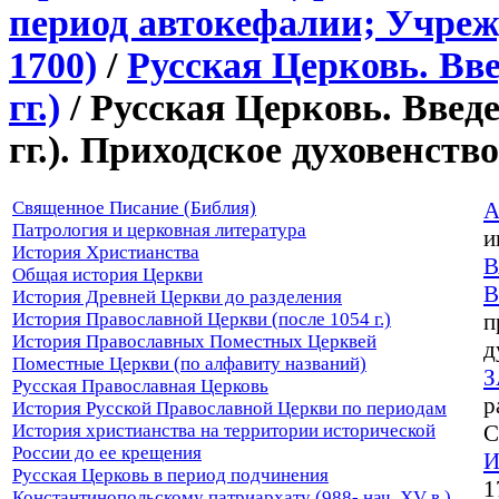
период автокефалии; Учреж
1700)
/
Русская Церковь. Вве
гг.)
/ Русская Церковь. Введе
гг.). Приходское духовенство
Священное Писание (Библия)
А
Патрология и церковная литература
и
История Христианства
Общая история Церкви
В
История Древней Церкви до разделения
История Православной Церкви (после 1054 г.)
п
История Православных Поместных Церквей
д
Поместные Церкви (по алфавиту названий)
З
Русская Православная Церковь
р
История Русской Православной Церкви по периодам
История христианства на территории исторической
С
России до ее крещения
И
Русская Церковь в период подчинения
1
Константинопольскому патриархату (988- нач. XV в.)