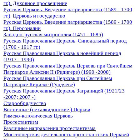
гг.). Духовное просвещение
Русская Церковь. Введение патриаршества (1589 - 1700
гг.). Церковь и государство
Русская Церковь. Введение патриаршества (1589 - 1700
гг.). Персоналии
Западно-русская митрополия (1451 - 1685)
Русская Православная Церковь. Синодальный период
(1700 - 1917 гг.)
Русская Православная Церковь в новейший период
(1917 - 1990)
Русская Православная Церковь Церковь при Святейшем
Патриархе Алексии II (Ридигере) (1990 -2008)
Русская Православная Церковь при Святейшем
Патриархе Кирилле (Гундяеве)
Русская Православная Церковь Заграницей (1921/23
-2007; 2007 -)
Старообрядчество
Восточные (нехалкидонские ) Церкви
Римско-католическая Церковь
Протестантизм
Различные направления протестантизма
Миссионерская деятельность протестантских Церквей