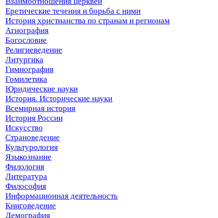
Взаимоотношения церквей
Еретические течения и борьба с ними
История христианства по странам и регионам
Агиография
Богословие
Религиеведение
Литургика
Гимнография
Гомилетика
Юридические науки
История. Исторические науки
Всемирная история
История России
Искусство
Страноведение
Культурология
Языкознание
Филология
Литература
Философия
Информационная деятельность
Книговедение
Демография