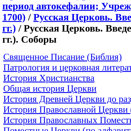
период автокефалии; Учреж
1700)
/
Русская Церковь. Вве
гг.)
/ Русская Церковь. Введе
гг.). Соборы
Священное Писание (Библия)
Патрология и церковная литера
История Христианства
Общая история Церкви
История Древней Церкви до ра
История Православной Церкви (
История Православных Помест
Поместные Церкви (по алфавит