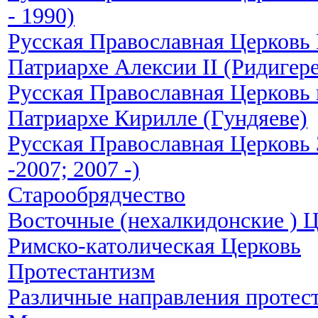
- 1990)
Русская Православная Церковь
Патриархе Алексии II (Ридигере
Русская Православная Церковь
Патриархе Кирилле (Гундяеве)
Русская Православная Церковь 
-2007; 2007 -)
Старообрядчество
Восточные (нехалкидонские ) 
Римско-католическая Церковь
Протестантизм
Различные направления протес