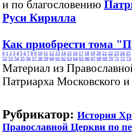
и по благословению
Патр
Руси Кирилла
Как приобрести тома "
0
1
2
3
4
5
6
7
8
9
10
11
12
13
14
15
16
17
18
19
20
21
22
23
24
25
52
53
54
55
56
57
58
59
60
61
62
63
64
65
66
67
68
69
70
71
72
73
Материал из Православно
Патриарха Московского и
Рубрикатор:
История Хр
Православной Церкви по п