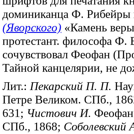
шрифтов для печатания кн
доминиканца Ф. Рибейры 
(Яворского)
«Камень веры
протестант. философа Ф. Б
сочувствовал Феофан (Про
Тайной канцелярии, не до
Лит.:
Пекарский П. П.
Наук
Петре Великом. СПб., 1862. 
631;
Чистович И.
Феофан 
СПб., 1868;
Соболевский А