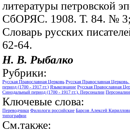
литературы петровской эп
СбОРЯС. 1908. Т. 84. № 3
Словарь русских писателей
62-64.
Н. В. Рыбалко
Рубрики:
Русская Православная Церковь
Русская Православная Церковь
период (1700 - 1917 гг.)
Языкознание
Русская Православная Це
Синодальный период (1700 - 1917 гг.). Персоналии
Персоналии
Ключевые слова:
Переводчики
Филологи российские
Барсов Алексей Кириллови
типографии
См.также: