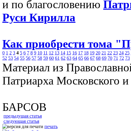
и по благословению
Патр
Руси Кирилла
Как приобрести тома "
0
1
2
3
4
5
6
7
8
9
10
11
12
13
14
15
16
17
18
19
20
21
22
23
24
25
52
53
54
55
56
57
58
59
60
61
62
63
64
65
66
67
68
69
70
71
72
73
Материал из Православно
Патриарха Московского и
БАРСОВ
предыдущая статья
следующая статья
печать