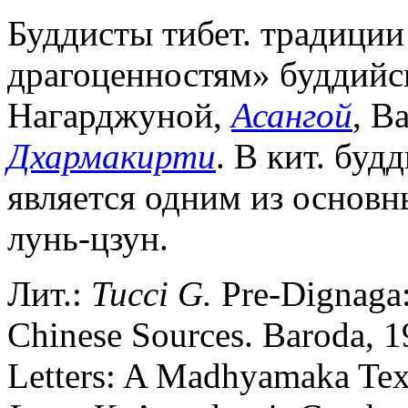
Буддисты тибет. традиции
драгоценностям» буддийс
Нагарджуной,
Асангой
, В
Дхармакирти
. В кит. бу
является одним из основ
лунь-цзун.
Лит.:
Tucci G.
Pre-Dignaga:
Chinese Sources. Baroda, 
Letters: A Madhyamaka Tex