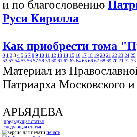
и по благословению
Патр
Руси Кирилла
Как приобрести тома "
0
1
2
3
4
5
6
7
8
9
10
11
12
13
14
15
16
17
18
19
20
21
22
23
24
25
52
53
54
55
56
57
58
59
60
61
62
63
64
65
66
67
68
69
70
71
72
73
Материал из Православно
Патриарха Московского и
АРЬЯДЕВА
предыдущая статья
следующая статья
печать