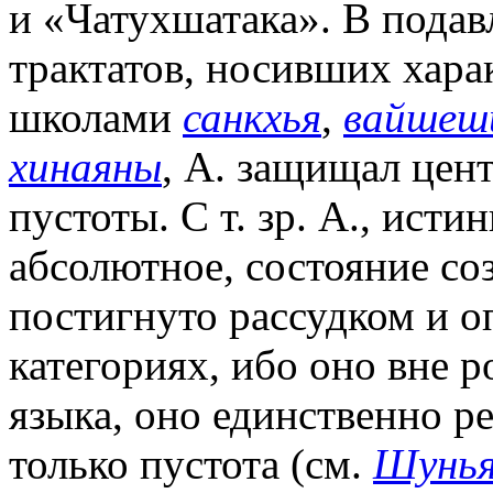
и «Чатухшатака». В пода
трактатов, носивших хара
школами
санкхья
,
вайшеш
хинаяны
, А. защищал цен
пустоты. С т. зр. А., исти
абсолютное, состояние со
постигнуто рассудком и о
категориях, ибо оно вне 
языка, оно единственно р
только пустота (см.
Шунь