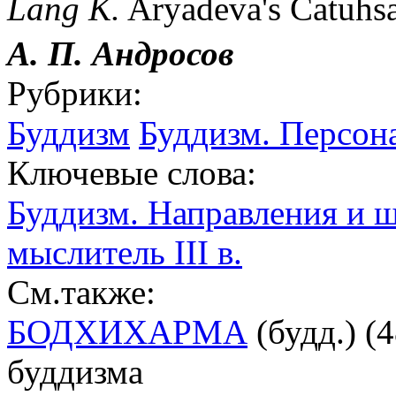
Lang K.
Aryadeva's Catuhsa
А. П. Андросов
Рубрики:
Буддизм
Буддизм. Персон
Ключевые слова:
Буддизм. Направления и 
мыслитель III в.
См.также:
БОДХИХАРМА
(будд.) (
буддизма