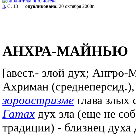
библиотека
3
, С. 13
опубликовано:
20 октября 2008г.
АНХРА-МАЙНЬЮ
[авест.- злой дух; Ангро
Ахриман (среднеперсид.), 
зороастризме
глава злых с
Гатах
дух зла (еще не со
традиции) - близнец духа 