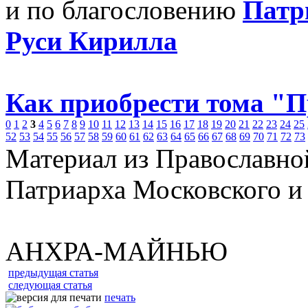
и по благословению
Патр
Руси Кирилла
Как приобрести тома "
0
1
2
3
4
5
6
7
8
9
10
11
12
13
14
15
16
17
18
19
20
21
22
23
24
25
52
53
54
55
56
57
58
59
60
61
62
63
64
65
66
67
68
69
70
71
72
73
Материал из Православно
Патриарха Московского и
АНХРА-МАЙНЬЮ
предыдущая статья
следующая статья
печать