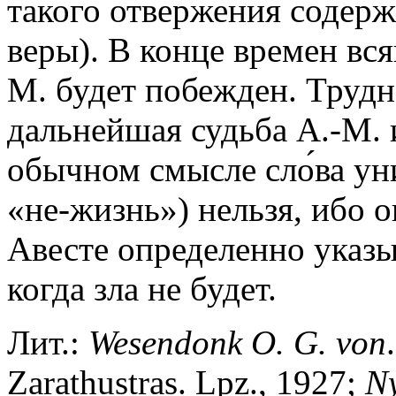
такого отвержения содерж
веры). В конце времен вся
М. будет побежден. Трудно
дальнейшая судьба А.-М. 
обычном смысле сло́ва уни
«не-жизнь») нельзя, ибо о
Авесте определенно указы
когда зла не будет.
Лит.:
Wesendonk
O.
G.
von
Zarathustras. Lpz., 1927;
N