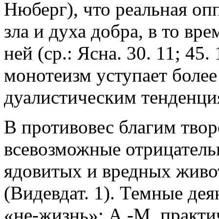
Нюберг), что реальная оп
зла и духа добра, в то вр
ней (ср.: Ясна. 30. 11; 45
монотеизм уступает боле
дуалистическим тенденци
В противовес благим тво
всевозможные отрицательн
ядовитых и вредных живот
(Видевдат. 1). Темные дея
«не-жизнь»: А.-М. практ