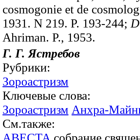
cosmogonie et de cosmologi
1931. N 219. P. 193-244;
D
Ahriman. P., 1953.
Г. Г. Ястребов
Рубрики:
Зороастризм
Ключевые слова:
Зороастризм
Анхра-Майнь
См.также:
АВЕСТА
cобрание священ