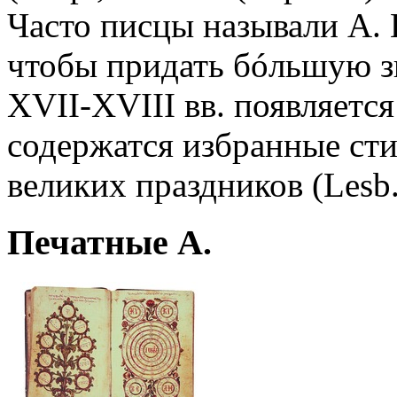
Часто писцы называли А. П
чтобы придать бóльшую з
XVII-XVIII вв. появляетс
содержатся избранные с
великих праздников (Lesb. 
Печатные А.