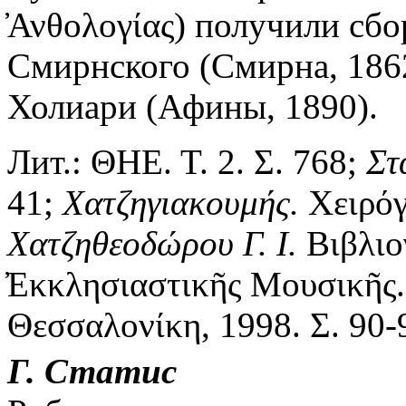
̓Ανθολογίας) получили сб
Смирнского (Смирна, 1862
Холиари (Афины, 1890).
Лит.:
ΘΗΕ. Τ. 2. Σ. 768;
Στ
41;
Χατζηγιακουμής.
Χειρόγ
Χατζηθεοδώρου
Γ.
Ι.
Βιβλιο
̓Εκκλησιαστικῆς Μουσικῆς.
Θεσσαλονίκη, 1998. Σ. 90-
Г. Статис