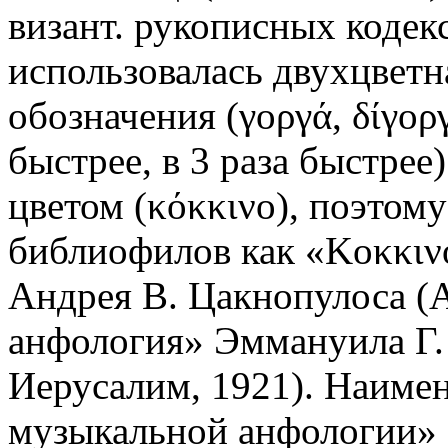
визант. рукописных кодек
использовалась двухцветн
обозначения (γοργά, δίγοργ
быстрее, в 3 раза быстре
цветом (κόκκινο), поэтому
библиофилов как «Κοκκιν
Андрея В. Цакнопулоса (
анфология» Эммануила Г.
Иерусалим, 1921). Наиме
музыкальной анфологии» 