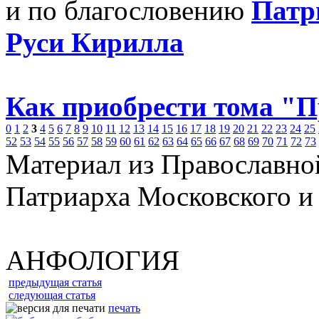
и по благословению
Патр
Руси Кирилла
Как приобрести тома "
0
1
2
3
4
5
6
7
8
9
10
11
12
13
14
15
16
17
18
19
20
21
22
23
24
25
52
53
54
55
56
57
58
59
60
61
62
63
64
65
66
67
68
69
70
71
72
73
Материал из Православно
Патриарха Московского и
АНФОЛОГИЯ
предыдущая статья
следующая статья
печать