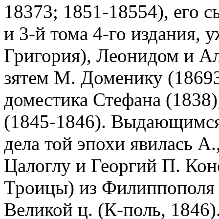
18373; 1851-18554), его 
и 3-й тома 4-го издания, 
Григория), Леонидом и Ал
зятем М. Доменику (18693
доместика Стефана (1838)
(1845-1846). Выдающимся
дела той эпохи явилась А
Цалоглу и Георгий П. Кон
Троицы) из Филиппополя 
Великой ц. (К-поль, 1846)