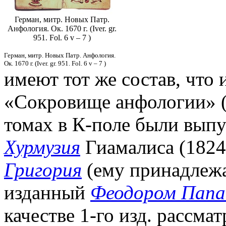
Герман, митр. Новых Патр.
Анфология. Ок. 1670 г. (Iver. gr.
951. Fol. 6 v – 7 )
Герман, митр. Новых Патр. Анфология.
Ок. 1670 г. (Iver. gr. 951. Fol. 6 v – 7 )
имеют тот же состав, что
«Сокровище анфологии» (Τ
томах в К-поле были вып
Хурмузия
Гиамалиса (1824)
Григория
(ему принадлежа
изданный
Феодором Папа
качестве 1-го изд. рассма