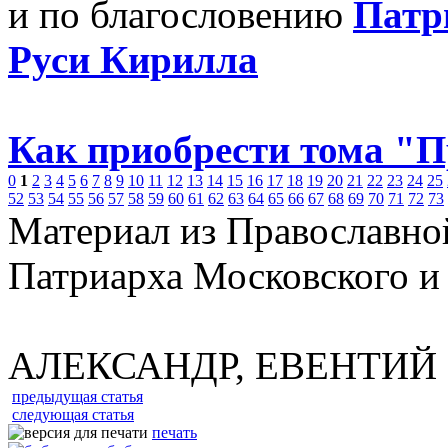
и по благословению
Патр
Руси Кирилла
Как приобрести тома "
0
1
2
3
4
5
6
7
8
9
10
11
12
13
14
15
16
17
18
19
20
21
22
23
24
25
52
53
54
55
56
57
58
59
60
61
62
63
64
65
66
67
68
69
70
71
72
73
Материал из Православно
Патриарха Московского и
АЛЕКСАНДР, ЕВЕНТИЙ
предыдущая статья
следующая статья
печать