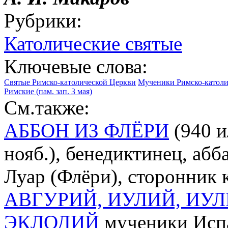
Рубрики:
Католические святые
Ключевые слова:
Святые Римско-католической Церкви
Мученики Римско-католи
Римские (пам. зап. 3 мая)
См.также:
АББОН ИЗ ФЛЁРИ
(940 и
нояб.), бенедиктинец, аб
Луар (Флёри), сторонник
АВГУРИЙ, ИУЛИЙ, ИУ
ЭКЛОДИЙ
мученики Испан