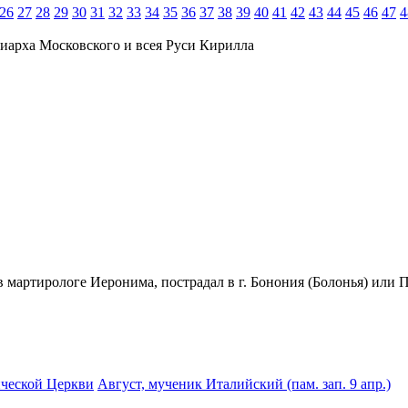
26
27
28
29
30
31
32
33
34
35
36
37
38
39
40
41
42
43
44
45
46
47
4
иарха Московского и всея Руси Кирилла
я в мартирологе Иеронима, пострадал в г. Бонония (Болонья) или 
ческой Церкви
Август, мученик Италийский (пам. зап. 9 апр.)