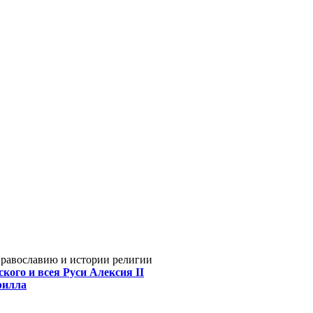
Православию и истории религии
кого и всея Руси Алексия II
рилла