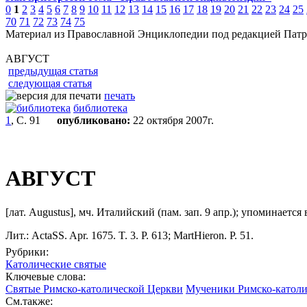
0
1
2
3
4
5
6
7
8
9
10
11
12
13
14
15
16
17
18
19
20
21
22
23
24
25
70
71
72
73
74
75
Материал из Православной Энциклопедии под редакцией Патр
АВГУСТ
предыдущая статья
следующая статья
печать
библиотека
1
, С. 91
опубликовано:
22 октября 2007г.
АВГУСТ
[лат. Augustus], мч. Италийский (пам. зап. 9 апр.); упоминаетс
Лит.: ActaSS. Apr. 1675. T. 3. P. 613; MartHieron. P. 51.
Рубрики:
Католические святые
Ключевые слова:
Святые Римско-католической Церкви
Мученики Римско-католи
См.также: