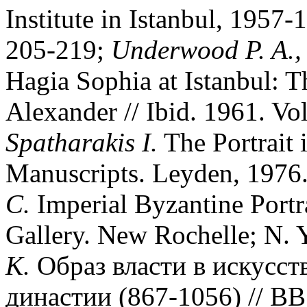
Institute in Istanbul, 1957-
205-219;
Underwood P. A., 
Hagia Sophia at Istanbul: T
Alexander // Ibid. 1961. Vol
Spatharakis I.
The Portrait 
Manuscripts. Leyden, 1976. 
C.
Imperial Byzantine Portr
Gallery. New Rochelle; N. Y
К.
Образ власти в искусст
династии (867-1056) // ВВ.