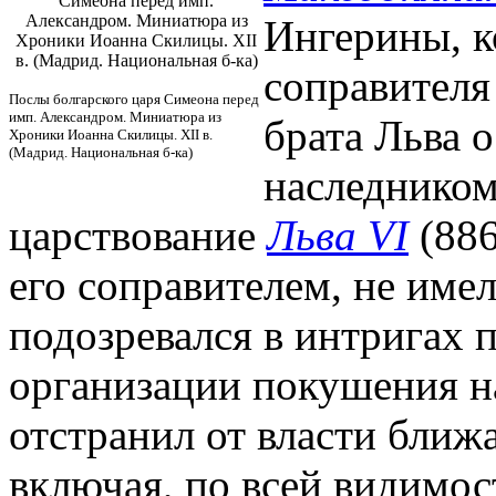
Симеона перед имп.
Александром. Миниатюра из
Ингерины, к
Хроники Иоанна Скилицы. XII
в. (Мадрид. Национальная б-ка)
соправителя 
Послы болгарского царя Симеона перед
имп. Александром. Миниатюра из
брата Льва 
Хроники Иоанна Скилицы. XII в.
(Мадрид. Национальная б-ка)
наследником
царствование
Льва VI
(886
его соправителем, не имел
подозревался в интригах п
организации покушения на
отстранил от власти бли
включая, по всей видимо