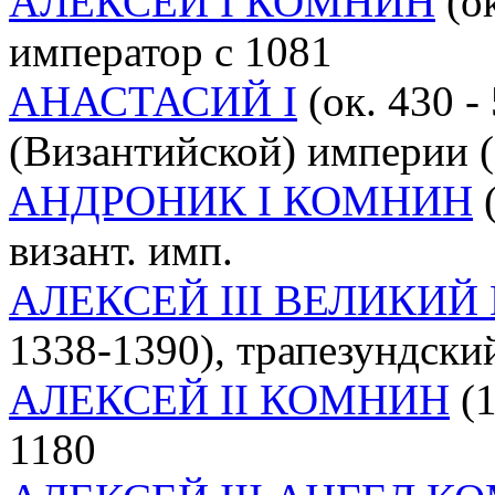
АЛЕКСЕЙ I КОМНИН
(ок
император с 1081
АНАСТАСИЙ I
(ок. 430 -
(Византийской) империи (c
АНДРОНИК I КОМНИН
(
визант. имп.
АЛЕКСЕЙ III ВЕЛИКИ
1338-1390), трапезундский
АЛЕКСЕЙ II КОМНИН
(1
1180