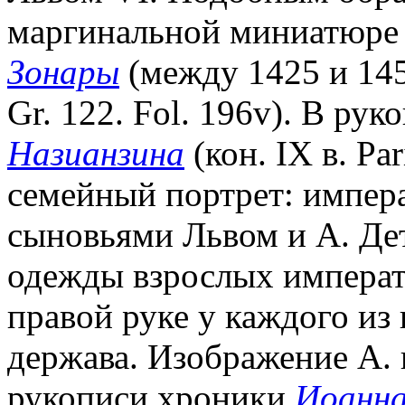
маргинальной миниатюре
Зонары
(между 1425 и 1453
Gr. 122. Fol. 196v). В ру
Назианзина
(кон. IX в. Par
семейный портрет: импер
сыновьями Львом и А. Де
одежды взрослых императо
правой руке у каждого из 
держава. Изображение А. 
рукописи хроники
Иоанна