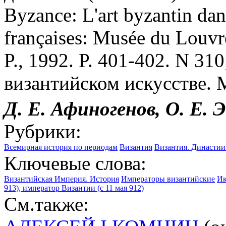
Byzance: L'art byzantin dan
françaises: Musée du Louvr
P., 1992. P. 401-402. N 31
византийском искусстве. М
Д. Е. Афиногенов, О. Е.
Рубрики:
Всемирная история по периодам
Византия
Византия. Династии
Ключевые слова:
Византийская Империя. История
Императоры византийские
Ик
913), император Византии (с 11 мая 912)
См.также: