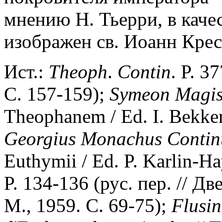
мнению Н. Тьерри, в каче
изображен св. Иоанн Крес
Ист.:
Theoph
.
Contin
. P. 3
С. 157-159);
Symeon Magis
Theophanem / Ed. I. Bekker
Georgius Monachus Contin
Euthymii / Ed. P. Karlin-Ha
P. 134-136 (рус. пер. // Д
M., 1959. C. 69-75);
Flusin