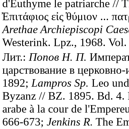
d'Euthyme le patriarche // 
̓Επιτάφιος εἰς ̓θύμιον ... 
Arethae Archiepiscopi Caes
Westerink. Lpz., 1968. Vol. 
Лит.:
Попов Н. П.
Императ
царствование в церковно-
1892;
Lampros Sp.
Leo und
Byzanz // BZ. 1895. Bd. 4.
arabe à la cour de l'Empereu
666-673;
Jenkins R.
The Emp