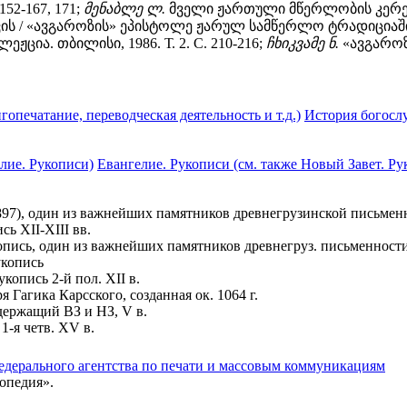
52-167, 171;
მენაბლე ლ.
მველი ჟართული მწერლობის კერები. 
/ «ავგაროზის» ეპისტოლე ჟარულ სამწერლო ტრადიციაში // 
ცია. თბილისი, 1986. Т. 2. С. 210-216;
ჩხიკვამე ნ.
«ავგაროზ
опечатание, переводческая деятельность и т.д.)
История богосл
лие. Рукописи)
Евангелие. Рукописи (см. также Новый Завет. Ру
897), один из важнейших памятников древнегрузинской письмен
ь XII-XIII вв.
ись, один из важнейших памятников древнегруз. письменност
копись
опись 2-й пол. XII в.
 Гагика Карсского, созданная ок. 1064 г.
ержащий ВЗ и НЗ, V в.
-я четв. XV в.
едерального агентства по печати и массовым коммуникациям
опедия».