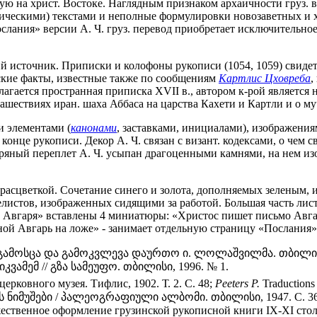
ю на христ. Востоке. Наглядным признаком архаичности груз. в
гическими) текстами и неполные формулировки новозаветных и 
слания» версии А. Ч. груз. перевод приобретает исключительное
кий источник. Приписки и колофоны рукописи (1054, 1059) свид
еские факты, известные также по сообщениям
Картлис Цховреба
,
лагается пространная приписка XVII в., автором к-рой является 
ашествиях иран. шаха Аббаса на царства Кахети и Картли и о 
 элементами (
канонами
, заставками, инициалами), изображени
онце рукописи. Декор А. Ч. связан с визант. кодексами, о чем 
бряный переплет А. Ч. усыпан драгоценными камнями, на нем и
й расцветкой. Сочетание синего и золота, дополняемых зеленым
истов, изображенных сидящими за работой. Большая часть лист
е Авгаря» вставлены 4 миниатюры: «Христос пишет письмо Авг
ной Авгарь на ложе» - занимает отдельную страницу «Послания»
გამოსცა და გამოკვლევა დაურთო ი. ლოლაშვილმა. თბილისი,
ვამემ // გზა სამეუფო. თბილისი, 1996. № 1.
рковного музея. Tифлис, 1902. Т. 2. С. 48;
Peeters Р.
Traductions e
ნიმუშები / პალეოგრაფიული ალბომი. თბილისი, 1947. С. 3
ественное оформление грузинской рукописной книги IX-XI столе