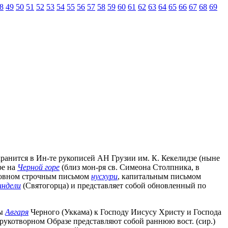
8
49
50
51
52
53
54
55
56
57
58
59
60
61
62
63
64
65
66
67
68
69
хранится в Ин-те рукописей АН Грузии им. К. Кекелидзе (ныне
ре на
Черной горе
(близ мон-ря св. Симеона Столпника, в
сновном строчным письмом
нусхури
, капитальным письмом
ндели
(Святогорца) и представляет собой обновленный по
сы
Авгаря
Черного (Уккама) к Господу Иисусу Христу и Господа
рукотворном Образе представляют собой раннюю вост. (сир.)