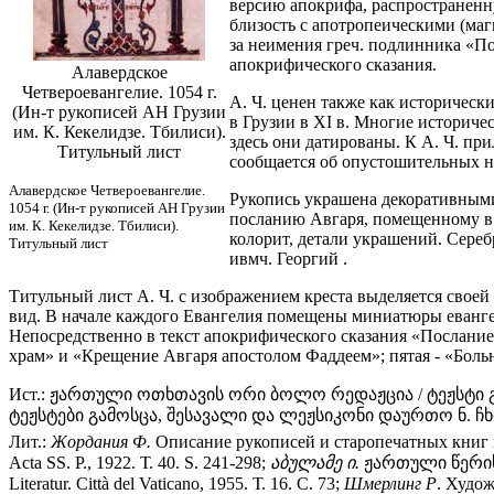
версию апокрифа, распространенну
близость с апотропеическими (ма
за неимения греч. подлинника «По
апокрифического сказания.
Алавердское
Четвероевангелие. 1054 г.
А. Ч. ценен также как историчес
(Ин-т рукописей АН Грузии
в Грузии в XI в. Многие историч
им. К. Кекелидзе. Тбилиси).
здесь они датированы. К А. Ч. при
Титульный лист
сообщается об опустошительных н
Алавердское Четвероевангелие.
Рукопись украшена декоративными
1054 г. (Ин-т рукописей АН Грузии
посланию Авгаря, помещенному в к
им. К. Кекелидзе. Тбилиси).
колорит, детали украшений. Сере
Титульный лист
ивмч. Георгий .
Титульный лист А. Ч. с изображением креста выделяется свое
вид. В начале каждого Евангелия помещены миниатюры евангел
Непосредственно в текст апокрифического сказания «Послани
храм» и «Крещение Авгаря апостолом Фаддеем»; пятая - «Боль
Ист.: ჟართული ოთხთავის ორი ბოლო რედაჟცია / ტეჟსტი 
ტეჟსტები გამოსცა, შესავალი და ლეჟსიკონი დაურთო ნ. ჩხიკ
Лит.:
Жордания Ф.
Описание рукописей и старопечатных книг це
Acta SS. P., 1922. Т. 40. S. 241-298;
აბულამე ი.
ჟართული წერის 
Literatur. Città del Vaticano, 1955. Т. 16. С. 73;
Шмерлинг Р
. Худож