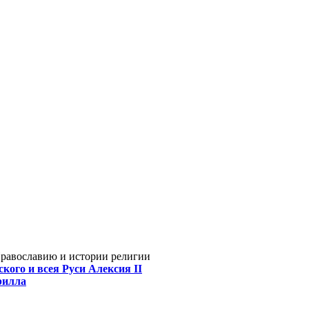
Православию и истории религии
кого и всея Руси Алексия II
рилла