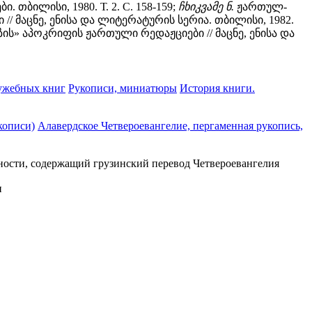
თბილისი, 1980. Т. 2. С. 158-159;
ჩხიკვამე ნ.
ჟართულ-
მაცნე, ენისა და ლიტერატურის სერია. თბილისი, 1982.
ის» აპოკრიფის ჟართული რედაჟციები // მაცნე, ენისა და
ужебных книг
Рукописи, миниатюры
История книги.
кописи)
Алавердское Четвероевангелие, пергаменная рукопись,
ности, содержащий грузинский перевод Четвероевангелия
и