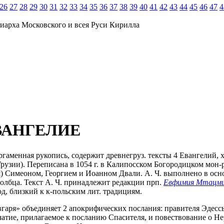
26
27
28
29
30
31
32
33
34
35
36
37
38
39
40
41
42
43
44
45
46
47
4
иарха Московского и всея Руси Кирилла
ВАНГЕЛИЕ
гаменная рукопись, содержит древнегруз. тексты 4 Евангелий, 
узии). Переписана в 1054 г. в Калипосском Богородицком мон-
я) Симеоном, Георгием и Иоанном Двали. А. Ч. выполнено в о
олбца. Текст А. Ч. принадлежит редакции прп.
Евфимия Мтацми
д, близкий к к-польским лит. традициям.
вгаря» объединяет 2 апокрифических послания: правителя Эдес
атие, прилагаемое к посланию Спасителя, и повествование о Не