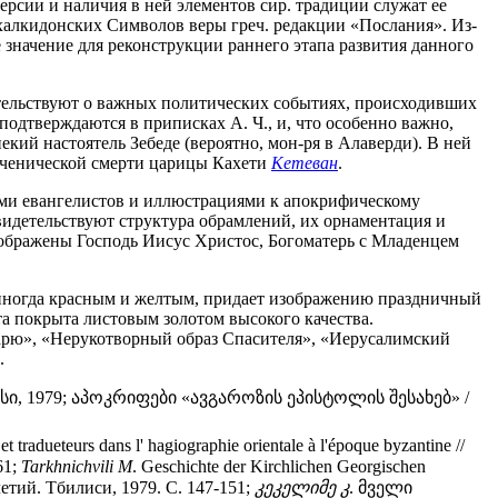
ерсии и наличия в ней элементов сир. традиции служат ее
халкидонских Символов веры греч. редакции «Послания». Из-
 значение для реконструкции раннего этапа развития данного
етельствуют о важных политических событиях, происходивших
 подтверждаются в приписках А. Ч., и, что особенно важно,
некий настоятель Зебеде (вероятно, мон-ря в Алаверди). В ней
мученической смерти царицы Кахети
Кетеван
.
ями евангелистов и иллюстрациями к апокрифическому
свидетельствуют структура обрамлений, их орнаментация и
зображены Господь Иисус Христос, Богоматерь с Младенцем
, иногда красным и желтым, придает изображению праздничный
а покрыта листовым золотом высокого качества.
арю», «Нерукотворный образ Спасителя», «Иерусалимский
.
 1979; აპოკრიფები «ავგაროზის ეპისტოლის შესახებ» /
t tradueteurs dans l' hagiographie orientale à l'époque byzantine //
61;
Tarkhnichvili M
. Geschichte der Kirchlichen Gеorgischen
тий. Тбилиси, 1979. С. 147-151;
კეკელიმე კ
. მველი