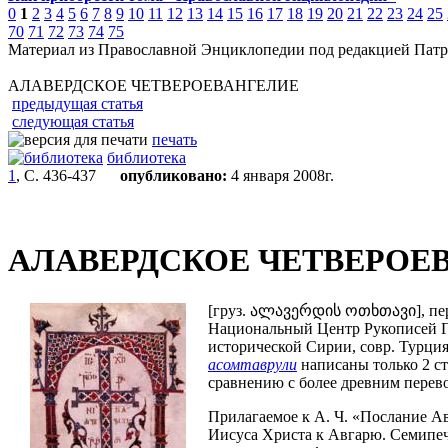
0
1
2
3
4
5
6
7
8
9
10
11
12
13
14
15
16
17
18
19
20
21
22
23
24
25
70
71
72
73
74
75
Материал из Православной Энциклопедии под редакцией Патр
АЛАВЕРДСКОЕ ЧЕТВЕРОЕВАНГЕЛИЕ
предыдущая статья
следующая статья
печать
библиотека
1
, С. 436-437
опубликовано:
4 января 2008г.
АЛАВЕРДСКОЕ ЧЕТВЕРОЕ
[груз. ალავერდის ოთხთავი]
,
пер
Национальный Центр Рукописей Гр
исторической Сирии, совр. Турци
асомтаврули
написаны только 2 ст
сравнению с более древним перево
Прилагаемое к А. Ч. «Послание А
Иисуса Христа к Авгарю. Семипеч