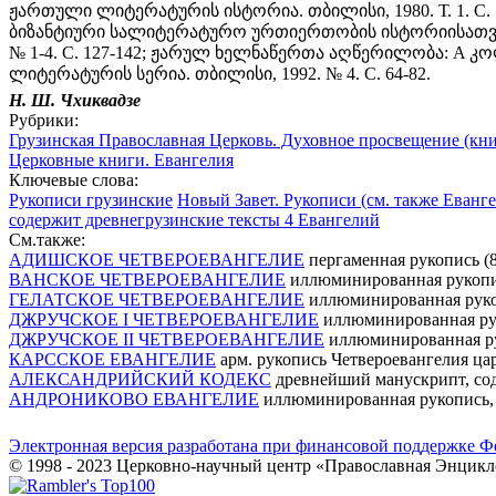
ჟართული ლიტერატურის ისტორია. თბილისი, 1980. Т. 1. С. 1
ბიზანტიური სალიტერატურო ურთიერთობის ისტორიისათვის 
№ 1-4. С. 127-142; ჟარულ ხელნაწერთა აღწერილობა: A კოლეჟ
ლიტერატურის სერია. თბილისი, 1992. № 4. С. 64-82.
Н. Ш. Чхиквадзе
Рубрики:
Грузинская Православная Церковь. Духовное просвещение (книг
Церковные книги. Евангелия
Ключевые слова:
Рукописи грузинские
Новый Завет. Рукописи (см. также Еванге
содержит древнегрузинские тексты 4 Евангелий
См.также:
АДИШСКОЕ ЧЕТВЕРОЕВАНГЕЛИЕ
пергаменная рукопись (
ВАНСКОЕ ЧЕТВЕРОЕВАНГЕЛИЕ
иллюминированная рукопис
ГЕЛАТСКОЕ ЧЕТВЕРОЕВАНГЕЛИЕ
иллюминированная рукоп
ДЖРУЧСКОЕ I ЧЕТВЕРОЕВАНГЕЛИЕ
иллюминированная ру
ДЖРУЧСКОЕ II ЧЕТВЕРОЕВАНГЕЛИЕ
иллюминированная рук
КАРССКОЕ ЕВАНГЕЛИЕ
арм. рукопись Четвероевангелия царя
АЛЕКСАНДРИЙСКИЙ КОДЕКС
древнейший манускрипт, сод
АНДРОНИКОВО ЕВАНГЕЛИЕ
иллюминированная рукопись, 1
Электронная версия разработана при финансовой поддержке Ф
© 1998 - 2023 Церковно-научный центр «Православная Энцикл