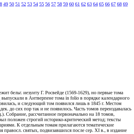
8
49
50
51
52
53
54
55
56
57
58
59
60
61
62
63
64
65
66
67
68
69
ит бельг. иезуиту Г. Росвейде (1569-1629), но первые тома
ы
выпускали в Антверпене тома in folio в порядке календарного
новилась, и следующий том появился лишь в 1845 г. Местом
 дек. до сих пор так и не появилось. Часть томов переиздавалась
зд.). Собрание, рассчитанное первоначально на 18 томов,
я был положен строгий историко-критический метод; тексты
ариями. К отдельным томам прилагаются тематические
 правосл. святых, подвизавшихся после сер. XI в., в издание