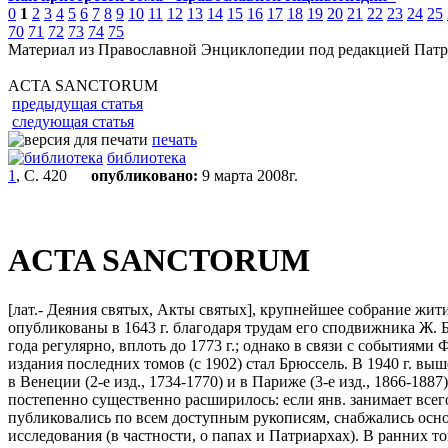
0
1
2
3
4
5
6
7
8
9
10
11
12
13
14
15
16
17
18
19
20
21
22
23
24
25
70
71
72
73
74
75
Материал из Православной Энциклопедии под редакцией Патр
ACTA SANCTORUM
предыдущая статья
следующая статья
печать
библиотека
1
, С. 420
опубликовано:
9 марта 2008г.
ACTA SANCTORUM
[лат.- Деяния святых, Акты святых], крупнейшее собрание жити
опубликованы в 1643 г. благодаря трудам его сподвижника Ж. 
года регулярно, вплоть до 1773 г.; однако в связи с события
издания последних томов (с 1902) стал Брюссель. В 1940 г. выше
в Венеции (2-е изд., 1734-1770) и в Париже (3-е изд., 1866-1887
постепенно существенно расширилось: если янв. занимает всего
публиковались по всем доступным рукописям, снабжались осн
исследования (в частности, о папах и Патриархах). В ранних то