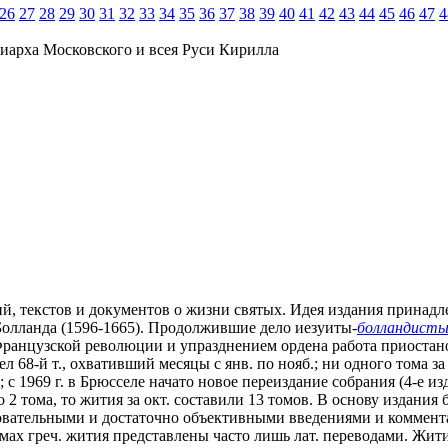
26
27
28
29
30
31
32
33
34
35
36
37
38
39
40
41
42
43
44
45
46
47
4
иарха Московского и всея Руси Кирилла
й, текстов и документов о жизни святых. Идея издания принадлеж
Болланда (1596-1665). Продолжившие дело иезуиты-
болландист
ми Французской революции и упразднением ордена работа приоста
л 68-й т., охвативший месяцы с янв. по нояб.; ни одного тома за
); с 1969 г. в Брюсселе начато новое переиздание собрания (4-е и
 2 тома, то жития за окт. составили 13 томов. В основу издани
овательными и достаточно объективными введениями и коммент
мах греч. жития представлены часто лишь лат. переводами. Жития