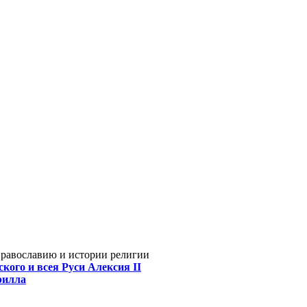
Православию и истории религии
кого и всея Руси Алексия II
рилла