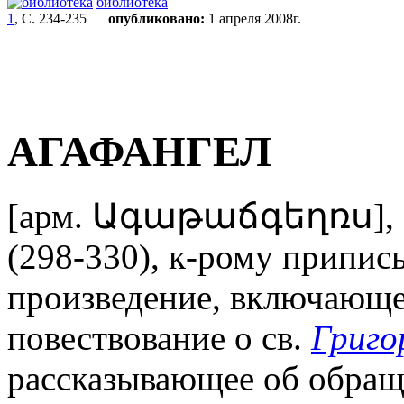
библиотека
1
, С. 234-235
опубликовано:
1 апреля 2008г.
АГАФАНГЕЛ
[арм. Ագաթաճգեղռս], се
(298-330), к-рому припис
произведение, включающе
повествование о св.
Григо
рассказывающее об обращ