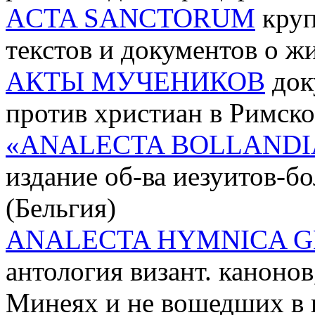
ACTA SANCTORUM
круп
текстов и документов о ж
АКТЫ МУЧЕНИКОВ
док
против христиан в Римск
«ANALECTA BOLLAND
издание об-ва иезуитов-б
(Бельгия)
ANALECTA HYMNICA 
антология визант. каноно
Минеях и не вошедших в