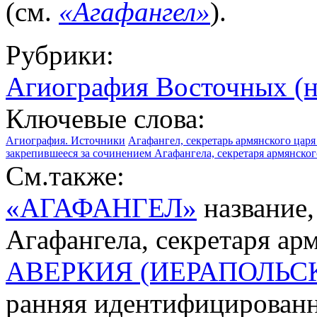
(см.
«Агафангел»
).
Рубрики:
Агиография Восточных (н
Ключевые слова:
Агиография. Источники
Агафангел, секретарь армянского царя 
закрепившееся за сочинением Агафангела, секретаря армянског
См.также:
«АГАФАНГЕЛ»
название,
Агафангела, секретаря арм
АВЕРКИЯ (ИЕРАПОЛЬС
ранняя идентифицированн