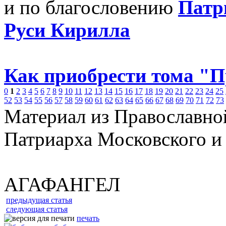
и по благословению
Патр
Руси Кирилла
Как приобрести тома "
0
1
2
3
4
5
6
7
8
9
10
11
12
13
14
15
16
17
18
19
20
21
22
23
24
25
52
53
54
55
56
57
58
59
60
61
62
63
64
65
66
67
68
69
70
71
72
73
Материал из Православно
Патриарха Московского и
АГАФАНГЕЛ
предыдущая статья
следующая статья
печать