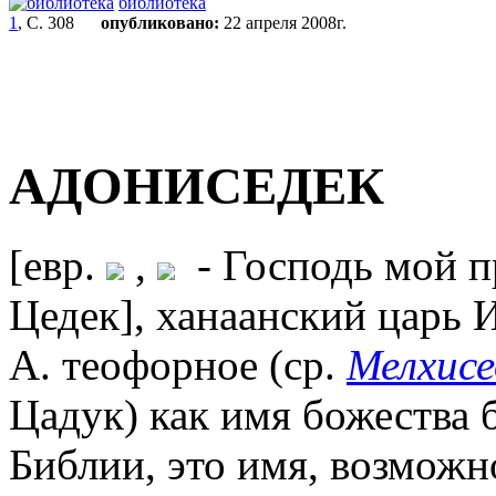
библиотека
1
, С. 308
опубликовано:
22 апреля 2008г.
АДОНИСЕДЕК
[евр.
,
- Господь мой п
Цедек], ханаанский царь И
А. теофорное (ср.
Мелхисе
Цадук) как имя божества 
Библии, это имя, возможн