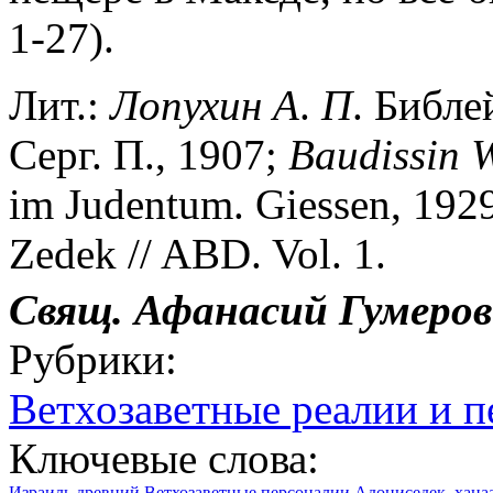
1-27).
Лит.:
Лопухин
А
.
П
. Библе
Серг. П., 1907;
Baudissin
im Judentum. Giessen, 1929
Zedek // ABD. Vol. 1.
Cвящ. Афанасий Гумеров
Рубрики:
Ветхозаветные реалии и 
Ключевые слова:
Израиль древний
Ветхозаветные персоналии
Адониседек, хана