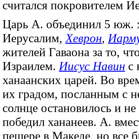
считался покровителем И
Царь А. объединил 5 юж. 
Иерусалим,
Хеврон
,
Иарм
жителей Гаваона за то, чт
Израилем.
Иисус Навин
с 
ханаанских царей. Во вре
их градом, посланным с н
солнце остановилось и не
победил хананеев. А. вмес
пещере в Македе, но все 