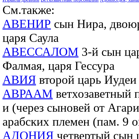
См.также:
АВЕНИР
сын Нира, двоюр
царя Саула
АВЕССАЛОМ
3-й сын ца
Фалмая, царя Гессура
АВИЯ
второй царь Иудеи 
АВРААМ
ветхозаветный п
и (через сыновей от Агар
арабских племен (пам. 9 о
АДОНИЯ
четвертый сын 