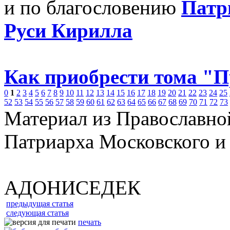
и по благословению
Патр
Руси Кирилла
Как приобрести тома "
0
1
2
3
4
5
6
7
8
9
10
11
12
13
14
15
16
17
18
19
20
21
22
23
24
25
52
53
54
55
56
57
58
59
60
61
62
63
64
65
66
67
68
69
70
71
72
73
Материал из Православно
Патриарха Московского и
АДОНИСЕДЕК
предыдущая статья
следующая статья
печать