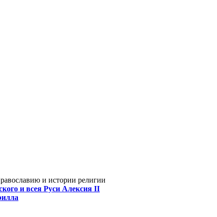
Православию и истории религии
кого и всея Руси Алексия II
рилла