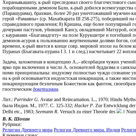
Хираньякашипу, к-рый преследовал своего благочестивого сын
порабощенными демоном Бали, к-рый добился всемогущества с
(Парашурама), брахман, более 20 раз уничтожавший мужчин-кш
герой «Рамаяны» (ср. Махабхарата III 258-275), победивший на
справедливого правления; 8) Кришна, еще более популярный г
дочерьми пастухов, убивший Кансу, овладевший Матхурой, ос
с кауравами «Бхагавадгиту» на поле Курукшетре и погибший п
демонов-асуров к пользованию жертвенными долями богов, со
времени, к-рый явится в конце совр. мировой эпохи на белом 
Пуранах (Бхагавата-пурана I 3. 1 и след.) насчитывает 22 во
Задача, заложенная в концепцию А.,- абсорбация чужих учений
ярко при включении в число А. основателей буддизма и санкх
ними принципиальны: индуизму полностью чуждо сознание уни
на к-рой основывается индуистская инкарнация, а также мисти
инкарнирующим безличным Божеством как фантом, своеобразны
гностическим
докетизмом
.
Лит.:
Parrinder G
. Avatar and Reincarnation. L., 1970; Hindu Myths 
была Индия. М., 1977. С. 325-332;
Hacker P
. Zur Entwicklung de
Delhi etc., 1983;
Seemann R
. Versuch zu einer Theorie des
// Nume
В. К. Шохин
Рубрики:
Религии Древнего мира
Религии Древнего мира. Индия
Религи
Ключевые слова: