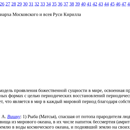
26
27
28
29
30
31
32
33
34
35
36
37
38
39
40
41
42
43
44
45
46
47
4
иарха Московского и всея Руси Кирилла
 модель проявления божественной сущности в мире, освоенная 
ных формах с целью периодических восстановлений периодичес
т, что является в мир в каждый мировой период благодаря собс
х А.
Вишну
: 1) Рыба (Матсья), спасшая от потопа прародителя лю
вища из мирового океана, в их числе напиток бессмертия (амри
землю в воды космического океана, и поднявший землю на своих