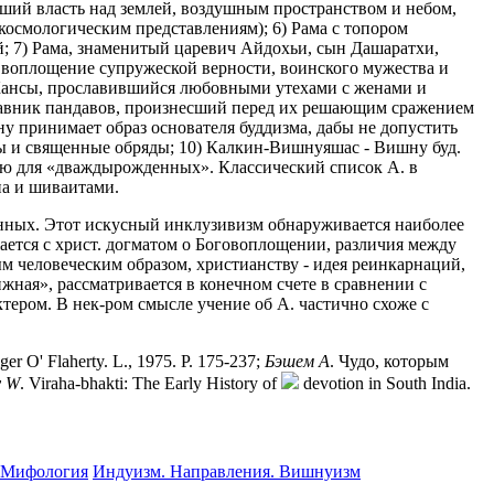
вший власть над землей, воздушным пространством и небом,
осмологическим представлениям); 6) Рама с топором
й; 7) Рама, знаменитый царевич Айдохьи, сын Дашаратхи,
,- воплощение супружеской верности, воинского мужества и
я Кансы, прославившийся любовными утехами с женами и
ставник пандавов, произнесший перед их решающим сражением
у принимает образ основателя буддизма, дабы не допустить
ы и священные обряды; 10) Калкин-Вишнуяшас - Вишну буд.
емлю для «дваждырожденных». Классический список А. в
на и шиваитами.
венных. Этот искусный инклузивизм обнаруживается наиболее
ается с христ. догматом о Боговоплощении, различия между
 человеческим образом, христианству - идея реинкарнаций,
жная», рассматривается в конечном счете в сравнении с
ром. В нек-ром смысле учение об А. частично схоже с
ger O' Flaherty. L., 1975. P. 175-237;
Бэшем А
. Чудо, которым
y W
. Viraha-bhakti: The Early History of
devotion in South India.
 Мифология
Индуизм. Направления. Вишнуизм