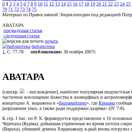
0
1
2
3
4
5
6
7
8
9
10
11
12
13
14
15
16
17
18
19
20
21
22
23
24
25
70
71
72
73
74
75
Материал из Православной Энциклопедии под редакцией Патр
AВАТАРА
предыдущая статья
следующая статья
печать
библиотека
1
, С. 77-78
опубликовано:
30 ноября 2007г.
AВАТАРА
[санскр.
- нисхождение],
наиболее популярная индуистская
частичное воплощение божества в зооморфных и антропоморф
концепции А. выражена в «
Бхагавадгите
», где
Кришна
сообщае
разрушения злых, а также ради поддержки дхармы» (IV 7-8).
К сер. I тыс. по Р. Х. формируется представление о 10 основны
Черепаха (Курма), добывшая утраченные во время потопа сокро
(Вараха), убивший демона Хираньякшу, к-рый вновь погрузил 