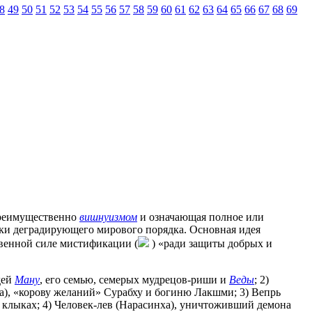
8
49
50
51
52
53
54
55
56
57
58
59
60
61
62
63
64
65
66
67
68
69
преимущественно
вишнуизмом
и означающая полное или
ки деградирующего мирового порядка. Основная идея
твенной силе мистификации (
) «ради защиты добрых и
дей
Ману
, его семью, семерых мудрецов-риши и
Веды
; 2)
та), «корову желаний» Сурабху и богиню Лакшми; 3) Вепрь
 клыках; 4) Человек-лев (Нарасинха), уничтоживший демона