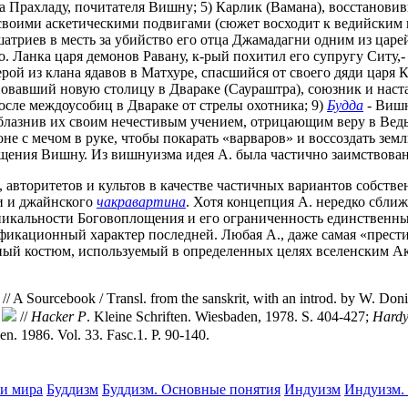
а Прахладу, почитателя Вишну; 5) Карлик (Вамана), восстанови
воими аскетическими подвигами (сюжет восходит к ведийским к
атриев в месть за убийство его отца Джамадагни одним из царе
 о. Ланка царя демонов Равану, к-рый похитил его супругу Ситу
ерой из клана ядавов в Матхуре, спасшийся от своего дяди цар
новавший новую столицу в Двараке (Саураштра), союзник и на
осле междоусобиц в Двараке от стрелы охотника; 9)
Будда
- Вишн
блазнив их своим нечестивым учением, отрицающим веру в Вед
коне с мечом в руке, чтобы покарать «варваров» и воссоздать з
площения Вишну. Из вишнуизма идея А. была частично заимствова
, авторитетов и культов в качестве частичных вариантов собст
ьи и джайнского
чакравартина
. Хотя концепция А. нередко сближ
кальности Боговоплощения и его ограниченность единственным
фикационный характер последней. Любая А., даже самая «прести
й костюм, используемый в определенных целях вселенским Акте
// A Sourcebook / Тransl. from the sanskrit, with an introd. by W. Doni
r
//
Hacker P
. Kleine Schriften. Wiesbaden, 1978. S. 404-427;
Hard
n. 1986. Vol. 33. Fasc.1. P. 90-140.
и мира
Буддизм
Буддизм. Основные понятия
Индуизм
Индуизм.