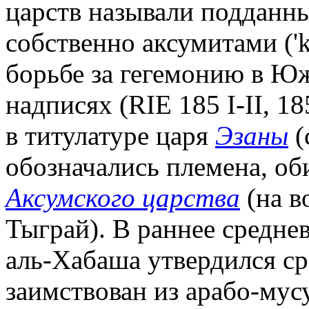
царств называли подданн
собственно аксумитами ('ks
борьбе за гегемонию в Юж
надписях (RIE 185 I-II, 18
в титулатуре царя
Эзаны
(
обозначались племена, об
Аксумского царства
(на в
Тыграй). В раннее средне
аль-Хабаша утвердился ср
заимствован из арабо-му