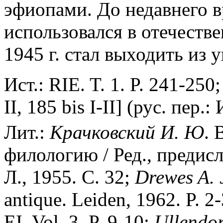
эфиопами. До недавнего 
использовался в отечестве
1945 г. стал выходить из 
Ист.: RIE. T. 1. P. 241-250;
II, 185 bis I-II] (рус. пер
Лит.:
Крачковский И. Ю
. 
филологию / Ред., предисл
Л., 1955. С. 32;
Drewes A. 
antique. Leiden, 1962. P. 2
EI. Vol. 3. P. 9-10;
Ullendor