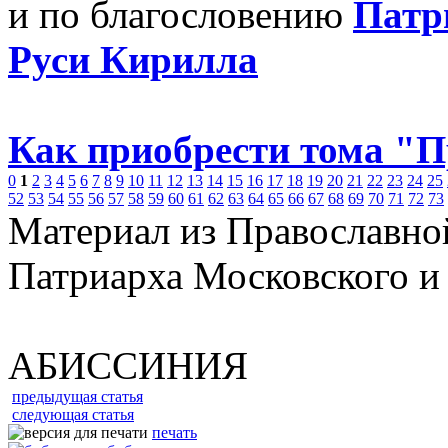
и по благословению
Патр
Руси Кирилла
Как приобрести тома "
0
1
2
3
4
5
6
7
8
9
10
11
12
13
14
15
16
17
18
19
20
21
22
23
24
25
52
53
54
55
56
57
58
59
60
61
62
63
64
65
66
67
68
69
70
71
72
73
Материал из Православно
Патриарха Московского и
АБИССИНИЯ
предыдущая статья
следующая статья
печать