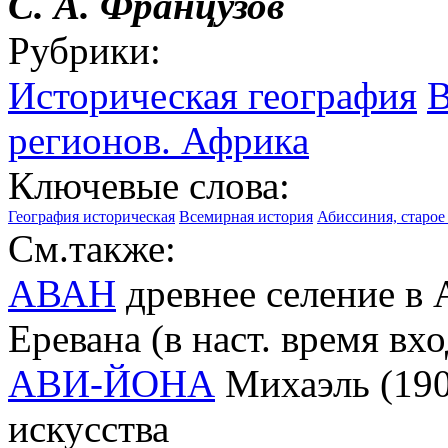
С. А. Французов
Рубрики:
Историческая география
В
регионов. Африка
Ключевые слова:
География историческая
Всемирная история
Абиссиния, старо
См.также:
АВАН
древнее селение в 
Еревана (в наст. время вхо
АВИ-ЙОНА
Михаэль (190
искусства