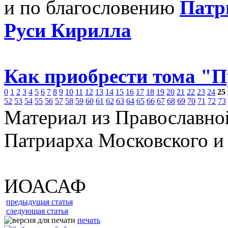
и по благословению
Патр
Руси Кирилла
Как приобрести тома "
0
1
2
3
4
5
6
7
8
9
10
11
12
13
14
15
16
17
18
19
20
21
22
23
24
25
52
53
54
55
56
57
58
59
60
61
62
63
64
65
66
67
68
69
70
71
72
73
Материал из Православно
Патриарха Московского и
ИОАСАФ
предыдущая статья
следующая статья
печать