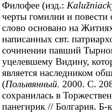
Филофее (изд.:
Kalu
ž
niack
черты гомилии и повести 
слово основано на Житиях
написанных свт. патриар
сочинении павший Тырно
уцелевшему Видину, котор
является наследником общ
(
Полывянный.
2000. С. 20
сохранилась в Торжестве
панегирик // Болгария. Б-