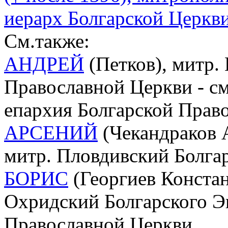
иерарх Болгарской Церкви
См.также:
АНДРЕЙ
(Петков), митр.
Православной Церкви - с
епархия Болгарской Прав
АРСЕНИЙ
(Чекандраков А
митр. Пловдивский Болга
БОРИС
(Георгиев Констан
Охридский Болгарского Э
Православной Церкви