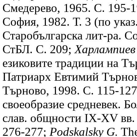
Смедерево, 1965. С. 195-1
София, 1982. Т. 3 (по указ
Старобългарска лит-ра. Со
СтБЛ. С. 209;
Харлампиев
езиковите традиции на Тъ
Патриарх Евтимий Търновс
Търново, 1998. С. 115-12
своеобразие средневек. Бо
слав. общности IX-XV вв. 
276-277;
Podskalsky G.
The