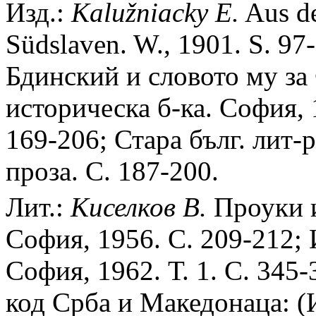
Изд.:
Kalu
ž
niacky E.
Aus de
Südslaven. W., 1901. S. 97
Бдинский и словото му за 
историческа б-ка. София, 1
169-206; Стара бълг. лит-р
проза. С. 187-200.
Лит.:
Киселков В.
Проуки и
София, 1956. С. 209-212; 
София, 1962. Т. 1. С. 345
код Срба и Македонаца: (И