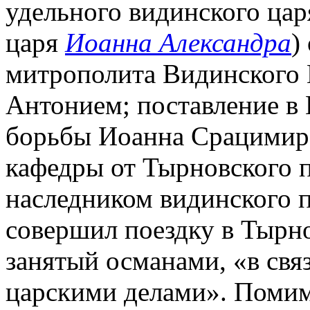
удельного видинского ца
царя
Иоанна Александра
)
митрополита Видинского 
Антонием; поставление в 
борьбы Иоанна Срацимира
кафедры от Тырновского па
наследником видинского 
совершил поездку в Тырнов
занятый османами, «в св
царскими делами». Поми