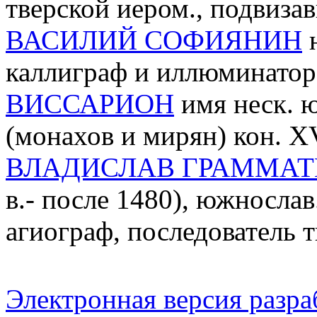
тверской иером., подвиза
ВАСИЛИЙ СОФИЯНИН
ю
каллиграф и иллюминатор
ВИССАРИОН
имя неск. 
(монахов и мирян) кон. XV
ВЛАДИСЛАВ ГРАММАТ
в.- после 1480), южносла
агиограф, последователь
Электронная версия разр