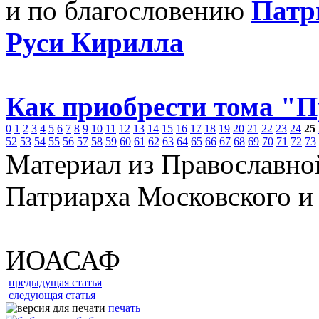
и по благословению
Патр
Руси Кирилла
Как приобрести тома "
0
1
2
3
4
5
6
7
8
9
10
11
12
13
14
15
16
17
18
19
20
21
22
23
24
25
52
53
54
55
56
57
58
59
60
61
62
63
64
65
66
67
68
69
70
71
72
73
Материал из Православно
Патриарха Московского и
ИОАСАФ
предыдущая статья
следующая статья
печать