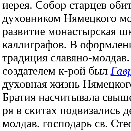
иерея. Собор старцев обит
духовником Нямецкого мо
развитие монастырская ш
каллиграфов. В оформлен
традиция славяно-молдав
создателем к-рой был
Гав
духовная жизнь Нямецкого
Братия насчитывала свыше
ря в скитах подвизались д
молдав. господарь св. Сте