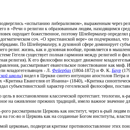
, подверглись «испытанию либерализмом», выраженным через рел
его в «Речи о религии к образованным людям, находящимся среди
ловек ощущает божественное, поэтому Шлейермахер определял р
догматическом соч. «О христианской вере» он подчеркивал, что 
обрядами. По Шлейермахеру, в духовной сфере доминирует субъек
его религ. жизнь, как и духовная вообще, проявляется в мышлен
еме Гегеля существует полная гармония между религией и филос
тная религия). К его философии восходит движение младогегелья
равления, рассматривает евангельское повествование как миф. 
ели младогегельянцев - Л.
Фейербах
(1804-1872) и Ф. К.
Баур
(179
ской школы
) видел в Церкви синтез интуиции апостолов Петра и
х «Критика Евангелия от Иоанна» (1840), «Критика синоптическ
идал субъективистский характер гегелевской философии, постави
 цель в восстановлении классической протестант. теологии, к-
нное на оживление прежних традиций, имело важное значение д
 к-рого рассматривали Церковь как институт, через к-рый людям
 на гос-во и Церковь как на созданные Богом институты, власти
й церковью, подвергая критике противопоставление этих понят