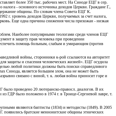
ставляет более 350 тыс. рабочих мест. На Синоде ЕЦГ в сер.
о налога - основного источника доходов Церкви. Граждане Г.,
одержание общины. По словам члена Совета ЕЦГ К.
92 г. уровень доходов Церкви, получаемых за счет налога,
ерковь. Еще одна причина снижения числа прихожан - низкая
роблем. Наиболее популярными теологами среди членов ЕЦГ
кумент в защиту прав человека при проведении
беспечить помощь больным, слабым и умирающим (против
раведливой войны, сторонники к-рой ссылаются на авторитет
 для защиты и спасения человеческих жизней». ЕЦГ осудила
о целью любой политики должны быть поиски справедливого
лах Синода, является большим злом, она не может быть
рывно связано с виной, т. к. любая война приносит горе и
Г было проведено 20 лютеранско-правосл. диалогов. В их
из ГДР было положено в 1974 г. в Троице-Сергиевой лавре, т.
упными являются баптисты (1834) и методисты (1849). В 2005
в Г. появились братские меннонитские общины этнических