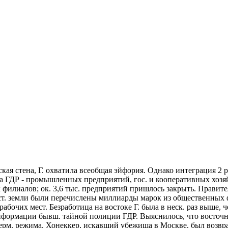
ская стена, Г. охватила всеобщая эйфория. Однако интеграция 2
 ГДР - промышленных предприятий, гос. и кооперативных хозяйс
 их филиалов; ок. 3,6 тыс. предприятий пришлось закрыть. Прав
ст. земли были перечислены миллиарды марок из общественных ф
очих мест. Безработица на востоке Г. была в неск. раз выше, че
 информации бывш. тайной полиции ГДР. Выяснилось, что восточ
м. режима. Хонеккер, искавший убежища в Москве, был возвраще