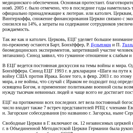
медицинского обеспечения. Основная протестант. благотворител
нояб. 2005 г. было отмечено, что в последние годы наметилас
официально принадлежащие к лютеран. или католич. Церквам,
Винтерхоффа, снижение финансирования Церкви связано с экон
снизился на 14%, а затраты на содержание сотрудников увели
рождаемость.
Так же как и католич. Церковь, ЕЦГ уделяет большое вниман
по-прежнему остаются Барт, Бонхёффер, Р.
Бультман
и П.
Тилл
биомедицинских экспериментов, запретивший участие челове
эвтаназии). Синод заявил, что гуманное отношение к слабым и
В ЕЦГ ведется постоянная дискуссия на темы войны и мира. Од
Бонхёффера. Синод ЕЦГ 1993 г. в декларации «Шаги на пути к
войну США против Ирака. Более того, в февр. 2003 г. по это
мира, а не войны, что случай с Ираком не подходит под опреде
освящена Богом, и применение политиками военной силы возмож
нужду тысячам невинных людей и чаще всего не достигает пос
ЕЦГ на протяжении всех последних лет вела постоянный богос
число входит также 7 встреч представителей РПЦ с членами Ев
н. Загорские собеседования (по названию г. Загорска, ныне Сер
Свободные Церкви в Г. включают ок. 12 независимых церквей и
г. в Объединенной Методистской Церкви Германии была рукопо