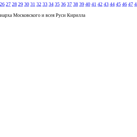
26
27
28
29
30
31
32
33
34
35
36
37
38
39
40
41
42
43
44
45
46
47
4
иарха Московского и всея Руси Кирилла