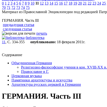
0
1
2
3
4
5
6
7
8
9
10
11
12
13
14
15
16
17
18
19
20
21
22
23
24
25
70
71
72
73
74
75
Материал из Православной Энциклопедии под редакцией Патр
ГЕРМАНИЯ. Часть III
предыдущая статья
следующая статья
печать
библиотека
11
, С. 334-355
опубликовано:
18 февраля 2011г.
Содержание
Объединенная Германия
Религиозно-философские учения в кон. XVIII-XX в.
Православие в Г.
Церковная музыка
Памятники архитектуры и искусства
Архитектура русских церквей в Германии
ГЕРМАНИЯ. Часть III