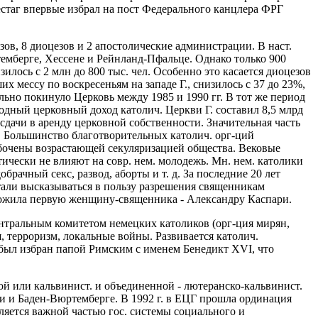
естаг впервые избрал на пост Федерального канцлера ФРГ
зов, 8 диоцезов и 2 апостолические администрации. В наст.
темберге, Хессене и Рейнланд-Пфальце. Однако только 900
зилось с 2 млн до 800 тыс. чел. Особенно это касается диоцезов
х мессу по воскресеньям на западе Г., снизилось с 37 до 23%,
ально покинуло Церковь между 1985 и 1990 гг. В тот же период
годный церковный доход католич. Церкви Г. составил 8,5 млрд
сдачи в аренду церковной собственности. Значительная часть
. Большинство благотворительных католич. орг-ций
озабочены возрастающей секуляризацией общества. Вековые
ически не влияют на совр. нем. молодежь. Мн. нем. католики
рачный секс, развод, аборты и т. д. За последние 20 лет
тали высказываться в пользу разрешения священникам
оложила первую женщину-священника - Александру Каспари.
ентральным комитетом немецких католиков (орг-ция мирян,
, терроризм, локальные войны. Развивается католич.
р был избран папой Римским с именем Бенедикт XVI, что
ой или кальвинист. и объединенной - лютеранско-кальвинист.
и и Баден-Вюртемберге. В 1992 г. в ЕЦГ прошла ординация
ляется важной частью гос. системы социального и