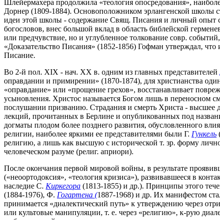
Шлейермахера продолжила «теология опосредования», наиболее и
Дорнер (1809-1884). Основоположником эрлангенской школы ст
идеи этой школы - содержание Свящ. Писания и личный опыт с
богословов, внес большой вклад в область библейской герменев
или предчувствие, но и углубленное толкование совр. событий
«Доказательство Писания» (1852-1856) Гофман утверждал, что
Писание.
Во 2-й пол. XIX - нач. XX в. одним из главных представителей
оправдании и примирении» (1870-1874), для христианства оди
«оправдание» или «прощение грехов», восстанавливает повре
усыновления. Христос называется Богом лишь в переносном смы
послушании призванию. Страдания и смерть Христа - высшее 
лекций, прочитанных в Берлине и опубликованных под назван
догматы плодом более позднего развития, обусловленного влия
религии, наиболее яркими ее представителями были Г.
Гункель
религию, а лишь как высшую с исторической т. зр. форму личн
человеческом разуме (религ. априори).
После окончания первой мировой войны, в результате проявивш
(«неоортодоксия», «теология кризиса»), развивавшееся в конта
наследие С.
Киркегора
(1813-1855) и др.). Принципы этого теч
(1884-1976), Ф.
Гогартена (
1887-1968) и др. Их манифестом ста
принимается «диалектический путь» к утверждению через отри
или культовые манипуляции, т. е. через «религию», к-рую диал