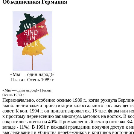
Объединенная Германия
«Мы — один народ!»
Плакат. Осень 1989 г.
«Мы — один народ!» Плакат.
Осень 1989 г.
Первоначально, особенно осенью 1989 г., когда рухнула Берлин
выполнения задачи приватизации колоссального гос. имущества
совет. К кон. 1994 г. он приватизировал ок. 15 тыс. фирм или
к простому перенесению западногерм. методов на восток. В во
сократилось почти на 40%. Промышленный сектор потерял 3/4 раб
западе - 11%). В 1991 г. каждый гражданин получил доступ к
выслеживания и убийства перебежчиков и критиков восточногер