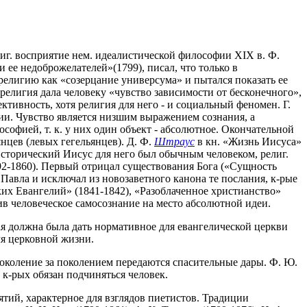
иг. восприятие нем. идеалистической философии XIX в. Ф.
 ее недоброжелателей»(1799), писал, что только в
елигию как «созерцание универсума» и пытался показать ее
религия дала человеку «чувство зависимости от бесконечного»,
тивность, хотя религия для него - и социальный феномен. Г.
ии. Чувство является низшим выражением сознания, а
офией, т. к. у них один объект - абсолютное. Окончательной
нцев (левых гегельянцев). Д. Ф.
Штраус
в кн. «Жизнь Иисуса»
Исторический Иисус для него был обычным человеком, религ.
2-1860). Первый отрицал существования Бога («Сущность
 Павла и исключал из новозаветного канона те послания, к-рые
их Евангелий» (1841-1842), «Разоблаченное христианство»
в человеческое самосознание на место абсолютной идеи.
рая должна была дать нормативное для евангелической церкви
ля церковной жизни.
 поколение за поколением передаются спасительные дары. Ф. Ю.
 к-рых обязан подчиняться человек.
ий, характерное для взглядов пиетистов. Традиции