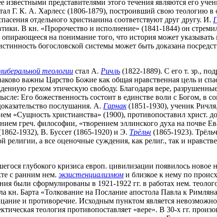
звестными представителями этого течения являются его ученики 
ал Г. К. А. Харлесс (1806-1879), построивший свою теологию в
пасения отдельного христианина соответствуют друг другу. И.
тики. В кн. «Пророчество и исполнение» (1841-1844) он стремилс
, опирающееся на понимание того, что история может указывать 
 истинность богословской системы может быть доказана посредс
либеральной теологии
стал А.
Ричль
(1822-1889). С его т. зр., 
наково важны Царство Божие как общая нравственная цель и спа
жденную грехом этическую свободу. Благодаря вере, разрушенн
сле: Его божественность состоит в единстве воли с Богом, в с
доказательство послушания. А.
Гарнак
(1851-1930), ученик Ричля
ием «Сущность христианства» (1900), противопоставил христ. д
нием греч. философии, «творением эллинского духа на почве Ева
(1862-1932), В. Буссет (1865-1920) и Э.
Трёльч
(1865-1923). Трёль
ой религии, а все оценочные суждения, как религ., так и нравс
егося глубокого кризиса европ. цивилизации появилось новое на
кте с ранним нем.
экзистенциализмом
и близкое к нему по происх
ения были сформулированы в 1921-1922 гг. в работах нем. теолог
ла кн. Барта «Толкование на Послание апостола Павла к Римляна
цание и противоречие. Исходным пунктом является невозможнос
ектическая теология противопоставляет «вере». В 30-х гг. прои