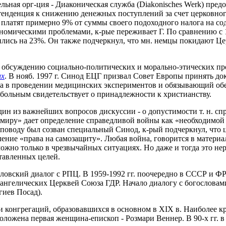
ьная орг-ция - Диаконическая служба (Diakonisches Werk) предо
ь тенденция к снижению денежных поступлений за счет церковног
 платят примерно 9% от суммы своего подоходного налога на с
омическими проблемами, к-рые переживает Г. По сравнению с 19
чились на 23%. Он также подчеркнул, что мн. немцы покидают Ц
ие обсуждению социально-политических и морально-этических п
их
. В нояб. 1997 г. Синод ЕЦГ призвал Совет Европы принять до
ка в проведении медицинских экспериментов и обязывающий о
 больным свидетельствует о принадлежности к христианству.
ин из важнейших вопросов дискуссии - о допустимости т. н. сп
 миру» дает определение справедливой войны как «необходимой
му поводу был созван специальный Синод, к-рый подчеркнул, чт
ление «права на самозащиту». Любая война, говорится в материа
но только в чрезвычайных ситуациях. Но даже и тогда это нераз
тавленных целей.
ловский диалог с РПЦ. В 1959-1992 гг. поочередно в СССР и ФР
ангелических Церквей Союза ГДР. Начало диалогу с богословами 
гиев Посад).
 конгрегаций, образовавшихся в основном в XIX в. Наиболее кр
ложена первая женщина-епископ - Розмари Веннер. В 90-х гг. 