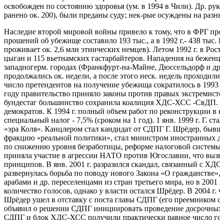
освобожден по состоянию здоровья (ум. в 1994 в Чили). Др. ру
ранено ок. 200), были преданы суду; нек-рые осуждены на раз
Наследие второй мировой войны привело к тому, что в ФРГ про
прошений об убежище составило 193 тыс., а в 1992 г.- 438 тыс. 
проживает ок. 2,6 млн этнических немцев). Летом 1992 г. в Ро
цыган и 115 вьетнамских гастарбайтеров. Нападения на беженц
западногерм. городах (Франкфурт-на-Майне, Дюссельдорф и др.
продолжались ок. недели, а после этого неск. недель проходил
число претендентов на получение убежища сократилось в 1993 г.
году правительство приняло законы против правых экстремист
бундестаг большинство сохранила коалиция ХДС-ХСС -СвДП. ПД
демократов. К 1994 г. полный объем работ по реконструкции в
специальный налог - 7,5% (сроком на 1 год). 1 янв. 1999 г. Г
«эра Коля». Канцлером стал кандидат от СДПГ Г. Шрёдер, бы
фракцию «реальной политики», стал министром иностранных д
по снижению уровня безработицы, реформе налоговой системы,
приняла участие в агрессии НАТО против Югославии, что вызв
принципов. В янв. 2001 г. разразился скандал, связанный с ХД
развернулась борьба по поводу нового Закона «О гражданстве
арабами и др. переселенцами из стран третьего мира, но в 200
количество голосов, однако у власти остался Шрёдер. В 2004 г
Шрёдер ушел в отставку с поста главы СДПГ (его преемником с
объявил о решении СДПГ инициировать проведение досрочных н
СДПГ и блок ХДС-ХСС получили практически равное число голо