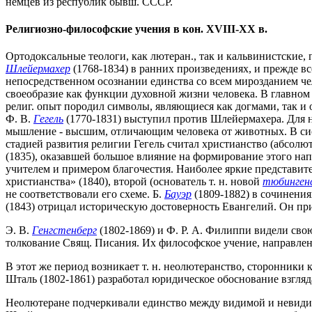
немцев из республик бывш. СССР.
Религиозно-философские учения в кон. XVIII-XX в.
Ортодоксальные теологи, как лютеран., так и кальвинистские
Шлейермахер
(1768-1834) в ранних произведениях, и прежде вс
непосредственном осознании единства со всем мирозданием че
своеобразие как функции духовной жизни человека. В главном 
религ. опыт породил символы, являющиеся как догмами, так и 
Ф. В.
Гегель
(1770-1831) выступил против Шлейермахера. Для н
мышление - высшим, отличающим человека от животных. В сист
стадией развития религии Гегель считал христианство (абсолю
(1835), оказавшей большое влияние на формирование этого нап
учителем и примером благочестия. Наиболее яркие представит
христианства» (1840), второй (основатель т. н. новой
тюбинген
не соответствовали его схеме. Б.
Бауэр
(1809-1882) в сочинения
(1843) отрицал историческую достоверность Евангелий. Он пр
Э. В.
Генгстенберг
(1802-1869) и Ф. Р. А. Филиппи видели свою
толкование Свящ. Писания. Их философское учение, направле
В этот же период возникает т. н. неолютеранство, сторонники
Шталь (1802-1861) разработал юридическое обоснование взгляда
Неолютеране подчеркивали единство между видимой и невидимо