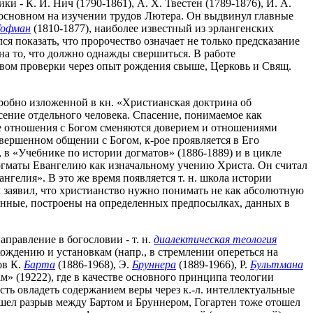
- К. И. Нич (1790-1861), А. Х. Твестен (1789-1876), И. А.
 основном на изучении трудов Лютера. Он выдвинул главные
Гофман
(1810-1877), наиболее известный из эрлангенских
я показать, что пророчество означает не только предсказание
на то, что должно однажды свершиться. В работе
твом проверки через опыт рождения свыше, Церковь и Свящ.
подробно изложенной в кн. «Христианская доктрина об
сение отдельного человека. Спасение, понимаемое как
ые отношения с Богом сменяются доверием и отношениями
овершенном общении с Богом, к-рое проявляется в Его
, в «Учебнике по истории догматов» (1886-1889) и в цикле
огматы Евангелию как изначальному учению Христа. Он считал
нгелия». В это же время появляется т. н. школа истории
ч заявил, что христианство нужно понимать не как абсолютную
твенные, построены на определенных предпосылках, данных в
правление в богословии - т. н.
диалектическая теология
ождению и установкам (напр., в стремлении опереться на
ов К.
Барта
(1886-1968), Э.
Бруннера
(1889-1966), Р.
Бультмана
м» (19222), где в качестве основного принципа теологии
ть овладеть содержанием веры через к.-л. интеллектуальные
зошел разрыв между Бартом и Бруннером, Гогартен тоже отошел