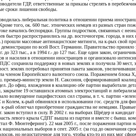
ководители ГДР, ответственные за приказы стрелять в перебежчик
ные сроки лишения свободы.
водилась либеральная политика в отношении приема иностранцев
Кроме того, ок. 600 тыс. этнических немцев из разных стран поже
стоке начались беспорядки. Группы подростков, связанных с нео
ев быстро распространились на др. восточногерм. города, в них
) прошли массовые антинацистские митинги, на к-рых свой прот
и демонстрации по всей Вост. Германии. Правительство приняло 
 до 323 тыс., а в 1994 г.- до 127 тыс. Еще один закон, огранич
ов и насилия в отношении иностранцев и организовало интенси
С сохранила поддержку в новых землях и получила 30 мест, за
 вост. землях потребовал принятия пакета законов, увеличивав
. стала членом Европейского валютного союза. Поражением блока
вш. премьер-министр земли Н. Саксония, сформировавший коали
ел. До офиц. вхождения в коалицию обе партии выработали дет
 закрытие 19 оставшихся атомных электростанций и либерализац
ало возмущение пацифистских сил страны, в т. ч. партии «зел
С и Колем, к-рый обвинялся в использовании гос. средств для ф
», к-рый облегчал приобретение гражданства не немцами. Правы
1 г. закон вступил в силу. В 2002 г. на выборах Шрёдер и канд
. часть левого крыла СДПГ вышла из партии и вместе с бывш. ком
тал Ф. Мюнтеферинг). 22 мая 2005 г., после поражения партии 
ациональных выборов в сент. 2005 г. (за год до окончания ср
сов, но недостаточное для того, чтобы кто-то из них мог сфор