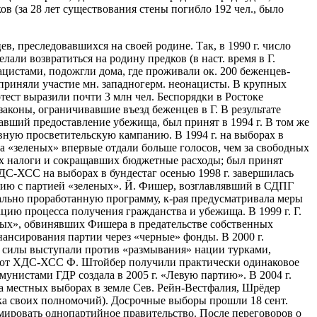
ов (за 28 лет существования стены погибло 192 чел., было
, преследовавшихся на своей родине. Так, в 1990 г. число
лали возвратиться на родину предков (в наст. время в Г.
нацистами, подожгли дома, где проживали ок. 200 беженцев-
 приняли участие мн. западногерм. неонацисты. В крупных
ест выразили почти 3 млн чел. Беспорядки в Ростоке
законы, ограничивавшие въезд беженцев в Г. В результате
ивавший предоставление убежища, был принят в 1994 г. В том же
вную просветительскую кампанию. В 1994 г. на выборах в
 «зеленых» впервые отдали больше голосов, чем за свободных
ших налоги и сокращавших бюджетные расходы; был принят
 ХДС-ХСС на выборах в бундестаг осенью 1998 г. завершилась
цию с партией «зеленых». Й. Фишер, возглавлявший в СДПГ
ально проработанную программу, к-рая предусматривала меры
ию процесса получения гражданства и убежища. В 1999 г. Г.
еных», обвинявших Фишера в предательстве собственных
инансирования партии через «черные» фонды. В 2000 г.
е силы выступали против «размывания» нации турками,
идат от ХДС-ХСС Ф. Штойбер получили практически одинаковое
мунистами ГДР создала в 2005 г. «Левую партию». В 2004 г.
на местных выборах в земле Сев. Рейн-Вестфалия, Шрёдер
ока своих полномочий). Досрочные выборы прошли 18 сент.
мировать однопартийное правительство. После переговоров о