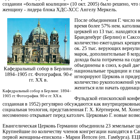
создании «большой коалиции» (10 окт. 2005) было решено, что
женщину - лидера блока ХДС-ХСС Ангелу Меркель.
После объединения Г. число не
время более 57% нем. католик
церквей из 13 тыс. находятся 
Бранденбург (Берлин) и Саксон
количество ежегодных крещени
ок. 25 тыс. верующих вернули
марок, дополнительные 8 млрд
дохода была потрачена на со
объединены в союз, к-рый дае
Кафедральный собор в Берлине.
национальные традиции и глав
1894–1905 гг. Фотография. 90-е
игнорируют Церковь и придерж
гг. ХХ в.
количество рукоположений ум
жениться или начать ординац
Кафедральный собор в Берлине. 1894–
1905 гг. Фотография. 90-е гг. ХХ в.
Фульдской епископской конфер
созданная в 1952) регулярно обсуждаются как внутрицерковные
социальная теология, представленная Г. Х. Кёртнером, М. Хоне
несомненно открывает перед католич. Церковью Г. новые возм
Евангелическая Церковь Германии объединила 23 земельные це
Крупнейшие по количеству членов конгрегации находятся в Са
первой женщины-епископа - Марии Йепсен (еп. Гамбурга). ЕЦГ