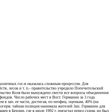
 различных гос-в оказалась сложным процессом. Для
тв, лесов и т. п.- правительство учредило Попечительский
ительство Коля было вынуждено свести все вопросы объединения
ондов. Число рабочих мест в Вост. Германии за 3 года
м в зап. ее части, достигая, по неофиц. оценкам, 40% (на
ногерм. тайная полиция нанимала жителей Зап. Германии для
н в Берлин, где в июле 1992 г. предстал перед судом, но был