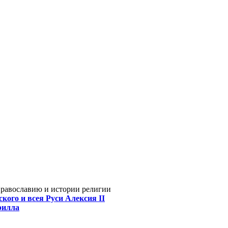
Православию и истории религии
кого и всея Руси Алексия II
рилла