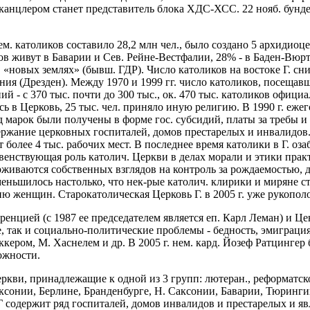
 канцлером станет представитель блока ХДС-ХСС. 22 нояб. бунд
м. католиков составило 28,2 млн чел., было создано 5 архидиоце
ов живут в Баварии и Сев. Рейне-Вестфалии, 28% - в Баден-Вюр
в «новых землях» (бывш. ГДР). Число католиков на востоке Г. сни
ия (Дрезден). Между 1970 и 1999 гг. число католиков, посещавши
й - с 370 тыс. почти до 300 тыс., ок. 470 тыс. католиков офици
сь в Церковь, 25 тыс. чел. приняло иную религию. В 1990 г. еже
 марок были получены в форме гос. субсидий, платы за требы и 
держание церковных госпиталей, домов престарелых и инвалидов
т более 4 тыс. рабочих мест. В последнее время католики в Г. 
енствующая роль католич. Церкви в делах морали и этики практ
иваются собственных взглядов на контроль за рождаемостью, доб
еньшилось настолько, что нек-рые католич. клирики и миряне с
ию женщин. Старокатолическая Церковь Г. в 2005 г. уже рукоп
енцией (с 1987 ее председателем является еп. Карл Леман) и Ц
, так и социально-политические проблемы - бедность, эмиграция
ккером, М. Хаснелем и др. В 2005 г. нем. кард. Йозеф Ратцинге
ожности.
ркви, принадлежащие к одной из 3 групп: лютеран., реформатск
ксонии, Берлине, Бранденбурге, Н. Саксонии, Баварии, Тюринги
 содержит ряд госпиталей, домов инвалидов и престарелых и яв