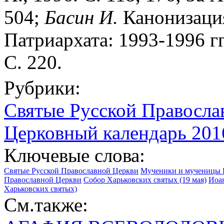
504;
Басин И.
Канонизаци
Патриархата: 1993-1996 гг
С. 220.
Рубрики:
Святые Русской Правосла
Церковный календарь 2016
Ключевые слова:
Святые Русской Православной Церкви
Мученики и мученицы 
Православной Церкви
Собор Харьковских святых (19 мая)
Иоан
Харьковских святых)
См.также: