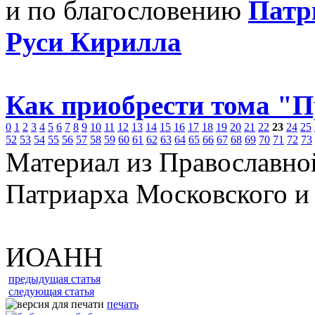
и по благословению
Патр
Руси Кирилла
Как приобрести тома "
0
1
2
3
4
5
6
7
8
9
10
11
12
13
14
15
16
17
18
19
20
21
22
23
24
25
52
53
54
55
56
57
58
59
60
61
62
63
64
65
66
67
68
69
70
71
72
73
Материал из Православно
Патриарха Московского и
ИОАНН
предыдущая статья
следующая статья
печать