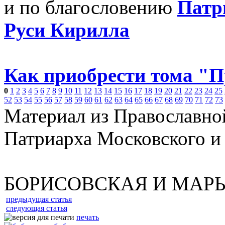
и по благословению
Патр
Руси Кирилла
Как приобрести тома "
0
1
2
3
4
5
6
7
8
9
10
11
12
13
14
15
16
17
18
19
20
21
22
23
24
25
52
53
54
55
56
57
58
59
60
61
62
63
64
65
66
67
68
69
70
71
72
73
Материал из Православно
Патриарха Московского и
БОРИСОВСКАЯ И МАР
предыдущая статья
следующая статья
печать