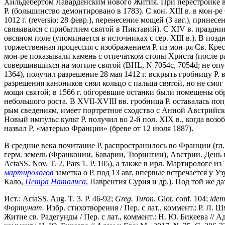
Хильдебертом Лаварденским нового Жития. При перестройке в XI
Р. (большинство демонтировано в 1783). С кон. XIII в. в мон-р
1012 г. (reversio; 28 февр.), перенесение мощей (3 авг.), прине
связывался с прибытием святой в Пиктавий). С XIV в. праздник
овсяном поле (упоминается в источниках с сер. XIII в.). В по
торжественная процессия с изображением Р. из мон-ря Св. Крест
мон-ре показывали камень с отпечатком стопы Христа (после ра
совершившихся на могиле святой (BHL, N 7054c, 7054d; не опу
1364), получил разрешение 28 мая 1412 г. вскрыть гробницу Р
разрешения каноников снял кольцо с пальца святой, но не смог 
мощи святой; в 1566 г. обгоревшие останки были помещены обр
небольшого роста. В XVII-XVIII вв. гробница Р. оставалась по
рым сведениям, имеет портретное сходство с Анной Австрийск
Новый импульс культ Р. получил во 2-й пол. XIX в., когда во
назвал Р. «матерью Франции» (бреве от 12 июля 1887).
В средние века почитание Р. распространилось во Франции (гл. 
герм. земель (Франконии, Баварии, Тюрингии), Австрии. День 
ActaSS. Nov. T. 2. Pars 1. P. 105), а также в ирл. Мартироло
мартирологов
заметка о Р. под 13 авг. впервые встречается у 
Кало,
Петра Наталиса
, Лаврентия Сурия и др.). Под той же да
Ист.: ActaSS. Aug. T. 3. P. 46-92;
Greg. Turon.
Glor. conf. 104;
idem
Фортунат.
Избр. стихотворения / Пер. с лат., коммент.: Р. Л. Ш
Житие св. Радегунды / Пер. с лат., коммент.: Н. Ю. Бикеева // 