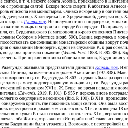
е святой, в т. ч. некоего аббата Аббона, приехавшего в Пиктави
ов с гробницы святой. Вскоре после смерти Р. аббатиса Агнесса
нтроль епископа над монастырем. Однако вскоре мир в обители 
ой, дочерью кор. Хильперика I, и Хродехильдой, дочерью кор. Ха
ю к кор. св.
Гунтрамну
. Не получив от него поддержки, монахи
хватили мон-рь и устроили в городе беспорядки. По приказу кор
иля, еп. Бурдигальского (к митрополии к-рого относился Пикта
ованы Собором в Меттисе (нояб. 590), Базина вернулась в мон-
 способствовать консолидации монастырской общины вокруг поч
ия о наказании Виноберги, одной из служанок Р., к-рая осмелил
 когда она принесла покаяние (
Venant. Fort.
1888. P. 385-386). Б
 в ее честь. При церкви возникла община клириков, Баудонивия упо
в. Радегунды оказывали представители династии
Каролингов
. Им
сына Пипина, назначенного королем Аквитании (797-838). Макси
. был похоронен в ц. cв. Радегунды. В 863 г. церковь была разоре
. Еще одну грамоту, подтверждавшую мон-рю и ц. cв. Радегунды ра
, отмеченной историком XVI в. Ж. Буше, во время нападения нор
нительна (
Edwards.
2019. P. 101). В 955 г. церковь вновь постра
коллегию секулярных каноников (Ibid. P. 100). В XI в. произошло 
а обнаружена крипта, где покоились мощи святой. Она была восс
овь перестроена в романском стиле в кон. XI в. и освящена 18 о
ьством культа Р. стало создание в посл. четв. XI в., вероятно 
о включала оба Жития, отрывки из «Историй» и «О славе исповедни
тва Баудонивии были утрачены). Возможно, с перестройкой ц. св.