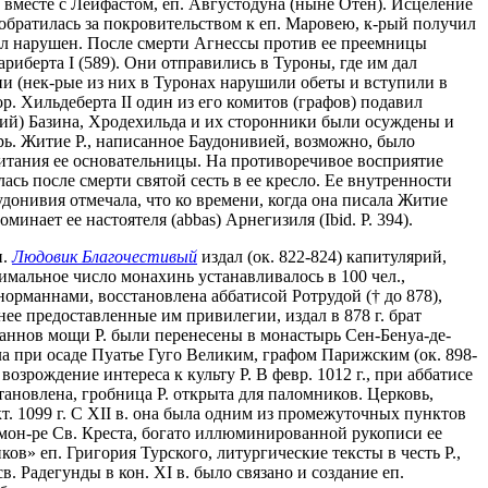
й вместе с Лейфастом, еп. Августодуна (ныне Отён). Исцеление
 обратилась за покровительством к еп. Маровею, к-рый получил
был нарушен. После смерти Агнессы против ее преемницы
риберта I (589). Они отправились в Туроны, где им дал
ни (нек-рые из них в Туронах нарушили обеты и вступили в
. Хильдеберта II один из его комитов (графов) подавил
вий) Базина, Хродехильда и их сторонники были осуждены и
рь. Житие Р., написанное Баудонивией, возможно, было
итания ее основательницы. На противоречивое восприятие
ась после смерти святой сесть в ее кресло. Ее внутренности
аудонивия отмечала, что ко времени, когда она писала Житие
минает ее настоятеля (abbas) Арнегизиля (Ibid. P. 394).
п.
Людовик Благочестивый
издал (ок. 822-824) капитулярий,
мальное число монахинь устанавливалось в 100 чел.,
на норманнами, восстановлена аббатисой Ротрудой († до 878),
нее предоставленные им привилегии, издал в 878 г. брат
маннов мощи Р. были перенесены в монастырь Сен-Бенуа-де-
дала при осаде Пуатье Гуго Великим, графом Парижским (ок. 898-
возрождение интереса к культу Р. В февр. 1012 г., при аббатисе
тановлена, гробница Р. открыта для паломников. Церковь,
кт. 1099 г. С XII в. она была одним из промежуточных пунктов
в мон-ре Св. Креста, богато иллюминированной рукописи ее
ков» еп. Григория Турского, литургические тексты в честь Р.,
 Радегунды в кон. XI в. было связано и создание еп.