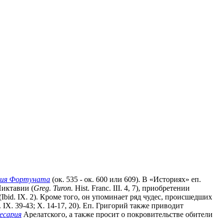
ция Фортуната
(ок. 535 - ок. 600 или 609). В «Историях» еп.
Пиктавии (
Greg. Turon.
Hist. Franc. III. 4, 7), приобретении
 (Ibid. IX. 2). Кроме того, он упоминает ряд чудес, происшедших
 IX. 39-43; X. 14-17, 20). Еп. Григорий также приводит
есария
Арелатского, а также просит о покровительстве обители