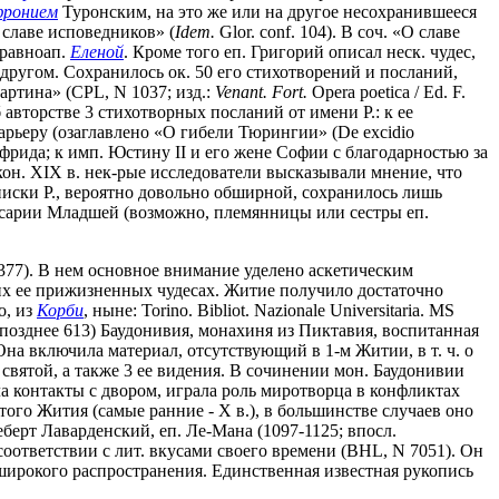
фронием
Туронским, на это же или на другое несохранившееся
 славе исповедников» (
Idem.
Glor. conf. 104). В соч. «О славе
 равноап.
Еленой
. Кроме того еп. Григорий описал неск. чудес,
им другом. Сохранилось ок. 50 его стихотворений и посланий,
артина» (CPL, N 1037; изд.:
Venant. Fort.
Opera poetica / Ed. F.
б авторстве 3 стихотворных посланий от имени Р.: к ее
рьеру (озаглавлено «О гибели Тюрингии» (De excidio
фрида; к имп. Юстину II и его жене Софии с благодарностью за
кон. XIX в. нек-рые исследователи высказывали мнение, что
писки Р., вероятно довольно обширной, сохранилось лишь
Кесарии Младшей (возможно, племянницы или сестры еп.
-377). В нем основное внимание уделено аскетическим
ких ее прижизненных чудесах. Житие получило достаточно
о, из
Корби
, ныне: Torino. Bibliot. Nazionale Universitaria. MS
не позднее 613) Баудонивия, монахиня из Пиктавия, воспитанная
 Она включила материал, отсутствующий в 1-м Житии, в т. ч. о
святой, а также 3 ее видения. В сочинении мон. Баудонивии
ла контакты с двором, играла роль миротворца в конфликтах
того Жития (самые ранние - Х в.), в большинстве случаев оно
еберт Лаварденский, еп. Ле-Мана (1097-1125; впосл.
соответствии с лит. вкусами своего времени (BHL, N 7051). Он
 широкого распространения. Единственная известная рукопись