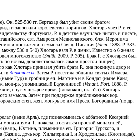
). Ок. 525-530 гг. Бертахар был убит своим братом
рида и завоевали королевство тюрингов. Хлотарь увез Р. и ее
етельству Фортуната, Р. в детстве научилась читать и писать,
Пиктавийского, свт. Амвросия Медиоланского, блж. Иеронима
 чтению и постижению смысла Свящ. Писания (
Idem.
1888. P. 383-
 между 536 и 540) Хлотарь взял Р. в жены. Известно о 6 женах
ковал многоженство (
Smith.
2009. P. 305). Брак Р. с Хлотарем был
сь по ночам, довольствовалась самой простой пищей),
о как Хлотарь приказал убить брата Р., она покинула двор и
тил в
диакониссы
. Затем Р. посетила общины святых Иумера,
(ныне Тур) к гробнице еп. Мартина и в Кондат (ныне Канд-
уж. мон-рь, упоминаемый Баудонивией (
Venant. Fort.
1888. Р.
вии, спустя нек-рое время (возможно, ок. 555) Хлотарь
этого замысла. Затем при поддержке приближенных кор.
городских стен, жен. мон-рь во имя Пресв. Богородицы (по др.
релат (ныне Арль), где познакомилась с аббатисой Кесарией
и монахинями. Р. пожелала остаться простой монахиней,
(напр., Юстина, племянница еп. Григория Турского, и
 (Базина, дочь кор. Хильперика I, и Хродехильда (Клотильда),
ir inlustrus) Льва, возможно приближенного Храмна, сына