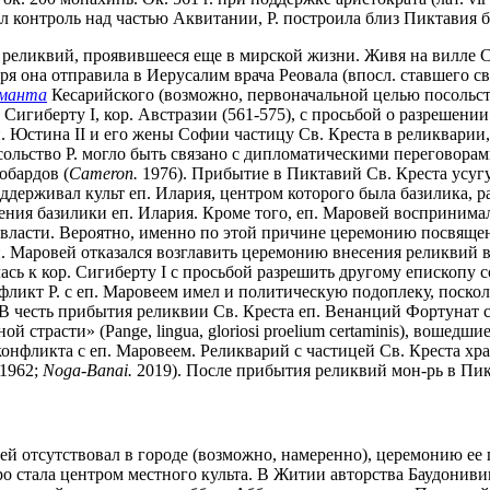
овил контроль над частью Аквитании, Р. построила близ Пиктавия
 реликвий, проявившееся еще в мирской жизни. Живя на вилле С
ря она отправила в Иерусалим врача Реовала (впосл. ставшего 
манта
Кесарийского (возможно, первоначальной целью посольст
к Сигиберту I, кор. Австразии (561-575), с просьбой о разрешени
имп. Юстина II и его жены Софии частицу Св. Креста в реликвари
Посольство Р. могло быть связано с дипломатическими переговорам
обардов (
Cameron.
1976). Прибытие в Пиктавий Св. Креста усугуб
поддерживал культ еп. Илария, центром которого была базилика, 
ния базилики еп. Илария. Кроме того, еп. Маровей воспринима
й власти. Вероятно, именно по этой причине церемонию посвяще
. Маровей отказался возглавить церемонию внесения реликвий в
лась к кор. Сигиберту I с просьбой разрешить другому епископу
ликт Р. с еп. Маровеем имел и политическую подоплеку, посколь
 В честь прибытия реликвии Св. Креста еп. Венанций Фортунат с
ной страсти» (Pange, lingua, gloriosi proelium certaminis), вошедш
конфликта с еп. Маровеем. Реликварий с частицей Св. Креста х
 1962;
Noga-Banai.
2019). После прибытия реликвий мон-рь в Пикт
ровей отсутствовал в городе (возможно, намеренно), церемонию е
ро стала центром местного культа. В Житии авторства Баудонив