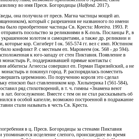
 базилику во имя Пресв. Богородицы (
Halfond.
2017).
веды, она получила от пресв. Магна частицы мощей ап.
священником), который с разрешения не названного по имени
ва было приобретение частицы Св. Креста:
Moreira.
1993. P.
и отправить посольство за реликвиями в К-поль. Посланцы Р., в
и, украшенном золотом и самоцветами, а также др. реликвии и
и, которые кор. Сигиберт I ок. 565-574 гг. вел с имп. Юстином
ило конфликт Р. с местным еп. Маровеем (ок. 568 - до 594).
расположенная к юго-западу от стен Пиктавия. Появление в
л монастырь Р., поддерживавшей прямые контакты с
ния аббатисы Агнессы совершил еп. Герман Паризийский, а не
 монастырь и покинул город. Р. распорядилась поместить
 совершить церемонию. По поручению короля это сделал
ку епископ был ставленником кор. Хильперика I (561-584),
оставил ряд стихотворений, в т. ч. гимны «Знамена веют
ие в лат. богослужение. Вместе с тем он не стал рассказывать об
ранился в особой капелле, возможно построенной в подражание
авии стали называть в честь Св. Креста.
е погребения в ц. Пресв. Богородицы за стенами Пиктавия
ии упоминаются исцеление слепого, происшедшее во время