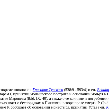
 современников: еп.
Григория Турского
(538/9 - 593/4) и еп.
Венан
отарем I, принятии монашеского пострига и основании мон-ря в 
уатье Маровеем (Ibid. IX. 40), а также о ее кончине и погребении
ссказывает о беспорядках в Пиктавии вскоре после смерти Р. (Ibid.
 нем Р. сообщает об основании монастыря, принятии Устава еп.
К