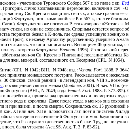
пископов - участников Туронского Собора 567 г. во главе с еп.
Ев
 еп. Григорий, лично возглавивший церемонию, включил в соч. «О
-ря частицу Св. Креста и мощи мн. святых, а также сравнил ее с
Венанций Фортунат, познакомившийся с Р. в 567 г., стал ее близк
.
Carm.). Фортунат также посвятил Р. стихотворное «Житие св. М
ртунату стихи, но они не сохранились. Спорным остается вопрос о
ства тюрингов бежал в К-поль, где сделал успешную военную ка
гибели Трои); к некоему Артахизу, родственнику умершего Амала
онно считалось, что они написаны еп. Венанцием Фортунатом, с 
в пользу авторства Фортуната:
Brennan.
1996). Из остальной пере
ы, аббатисы мон-ря Св. Креста в Пиктавии) послание аббатисы 
а для жен. мон-рей, составленного еп. Кесарием (CPL, N 1054).
Житие (CPL, N 1042; BHL, N 7048; изд.:
Venant. Fort.
1888. P. 364
осле принятия монашеского пострига. Рассказывается о несколь
. 30 списков, самый ранний - в легендарии кон. VIII в., возможн
ры
, посвященной святым женам (
Moulinier.
2001). В нач. VII в. (
ию Фортуната (BHL, N 7049; изд.:
Venant. Fort.
1888. P. 377-395).
ти и погребении, привела ряд прижизненных и посмертных чудес 
атного рода и королевы. Даже после ухода в мон-рь она сохрани
и и при жизни, и после смерти. Сохранилось ок. 15 рукописей э
В кон. XI или нач. XII в. плодовитый лат. поэт и писатель Хильд
еработав материал из сочинений Фортуната и мон. Баудонивии в 
дение, что Р. сохранила девственность в браке. Труд не получил
 впосл. была утрачена (ActaSS. Aug. T. 3. P. 83-92).