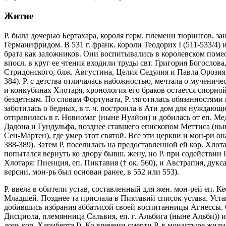
Житие
Р. была дочерью Бертахара, короля герм. племени тюрингов, за
Германифридом. В 531 г. франк. короли Теодорих I (511-533/4)
брата как заложников. Они воспитывались в королевском помес
впосл. в круг ее чтения входили труды свт. Григория Богослов
Стридонского, блж. Августина, Целия Седулия и Павла Орозия
384). Р. с детства отличалась набожностью, мечтала о мученич
и конкубинах Хлотаря, хронология его браков остается спорно
бездетным. По словам Фортуната, Р. тяготилась обязанностями 
заботилась о бедных, в т. ч. построила в Ати дом для нуждающи
отправилась в г. Новиомаг (ныне Нуайон) и добилась от еп. М
Дадона и Гундульфа, позднее ставшего епископом Меттиса (ны
Сен-Мартен), где умер этот святой. Все эти церкви и мон-ри о
388-389). Затем Р. поселилась на предоставленной ей кор. Хло
попытался вернуть ко двору бывш. жену, но Р. при содействии 
Хлотаря: Пиенция, еп. Пиктавия († ок. 560), и Австрапия, дукс
версии, мон-рь был основан ранее, в 552 или 553).
Р. ввела в обители устав, составленный для жен. мон-рей еп. 
Младшей. Позднее та прислала в Пиктавий список устава. Уста
добившись избрания аббатисой своей воспитанницы Агнессы. С
Дисциола, племянница Сальвия, еп. г. Альбига (ныне Альби)) и
дочь кор. Хариберта I). Ко времени смерти Р. в монастыре жили