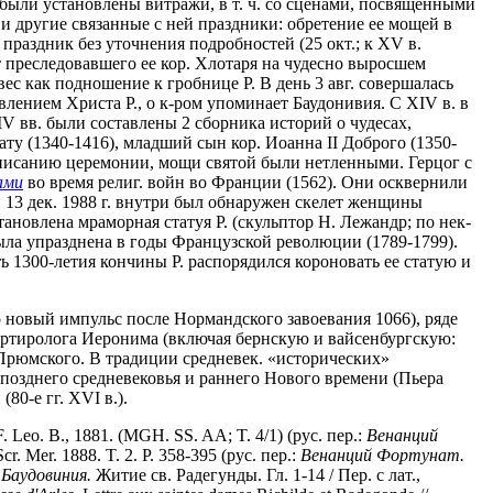
м были установлены витражи, в т. ч. со сценами, посвященными
ь и другие связанные с ней праздники: обретение ее мощей в
н праздник без уточнения подробностей (25 окт.; к XV в.
т преследовавшего ее кор. Хлотаря на чудесно выросшем
вес как подношение к гробнице Р. В день 3 авг. совершалась
явлением Христа Р., о к-ром упоминает Баудонивия. С XIV в. в
IV вв. были составлены 2 сборника историй о чудесах,
ту (1340-1416), младший сын кор. Иоанна II Доброго (1350-
 описанию церемонии, мощи святой были нетленными. Герцог с
ами
во время религ. войн во Франции (1562). Они осквернили
 13 дек. 1988 г. внутри был обнаружен скелет женщины
тановлена мраморная статуя Р. (скульптор Н. Лежандр; по нек-
ыла упразднена в годы Французской революции (1789-1799).
ь 1300-летия кончины Р. распорядился короновать ее статую и
ило новый импульс после Нормандского завоевания 1066), ряде
Мартиролога Иеронима (включая бернскую и вайсенбургскую:
та Прюмского. В традиции средневек. «исторических»
и позднего средневековья и раннего Нового времени (Пьера
80-е гг. XVI в.).
F. Leo. B., 1881. (MGH. SS. AA; T. 4/1) (рус. пер.:
Венанций
cr. Mer. 1888. T. 2. P. 358-395 (рус. пер.:
Венанций Фортунат.
;
Баудовиния.
Житие св. Радегунды. Гл. 1-14 / Пер. с лат.,