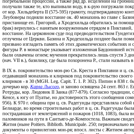
погребальной процессии, а также ряд др. исцелений на гробниц
получали также те, кто выпивали воду, в к-рую погружали покр
от кор. Хильдеберта II (575-595) грамоту, подтверждавшую ко
Леубоверы подняли восстание ок. 40 монахинь во главе с Базин
пристанище еп. Григорий, а Хродехильда обратилась за помощь
брак) вернулись с нанятым вооруженным отрядом в Пиктавий, за
восстание. На церковном суде под предводительством Гундегиз
отлучены от Церкви. Базина и Хродехильда позднее были помил
призвано изгладить память об этих драматических событиях и
фигуры Р. в монастыре указывает изложенная Баудонивией истор
были охвачены огнем; мучения прекратились лишь спустя 3 дня,
(нач. VII в.), базилику, где была похоронена Р., стали называть
В IX в. покровительство мон-рю Св. Креста в Пиктавии и ц. с
отдававший монахинь и клириков под покровительство своего 
клириков - в 30 (MGH. Leg. Capit. T. 1. P. 302). Пипин в 838 г
дочерью кор.
Карла Лысого
, и заново освящена 24 сент. 863 г
Ротруды, кор. Людовик II Заика (877-879). Согласно традиции
Кенсе, к югу от Пуатье, но достоверность этого сообщения сом
956). К 970 г. община при ц. cв. Радегунды представляла собой 
Белиарде, во время строительных работ в ц. cв. Радегунды был
пострадавшая от землетрясений и пожаров (1018, 1083), была вн
паломников на пути в Сантьяго-де-Компостела. Важным свидетел
Жития (ныне Poitiers. Biblioth. Municipale. 250; первоначальн
документы о привилегиях мон-ря; впосл. листы с Житием авторс