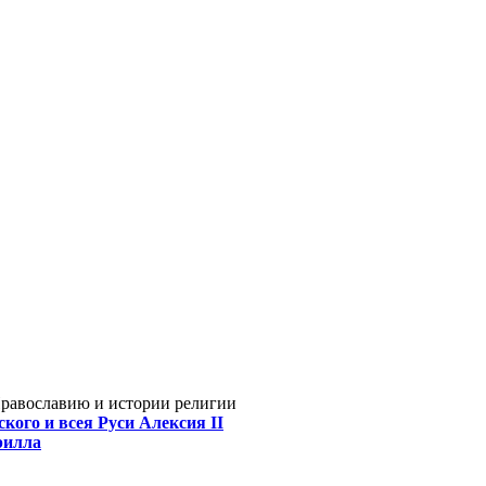
Православию и истории религии
кого и всея Руси Алексия II
рилла