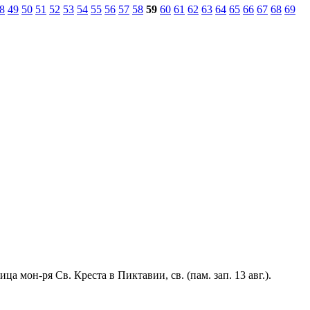
8
49
50
51
52
53
54
55
56
57
58
59
60
61
62
63
64
65
66
67
68
69
ца мон-ря Св. Креста в Пиктавии, св. (пам. зап. 13 авг.).