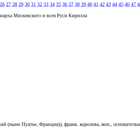
26
27
28
29
30
31
32
33
34
35
36
37
38
39
40
41
42
43
44
45
46
47
4
иарха Московского и всея Руси Кирилла
авий (ныне Пуатье, Франция)), франк. королева, мон., основательни