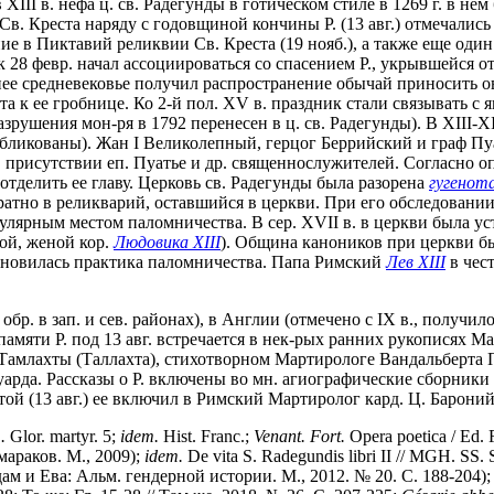
II в. нефа ц. cв. Радегунды в готическом стиле в 1269 г. в не
е Св. Креста наряду с годовщиной кончины Р. (13 авг.) отмечалис
сение в Пиктавий реликвии Св. Креста (19 нояб.), а также еще оди
 28 февр. начал ассоциироваться со спасением Р., укрывшейся о
зднее средневековье получил распространение обычай приносить о
а к ее гробнице. Ко 2-й пол. XV в. праздник стали связывать с 
зрушения мон-ря в 1792 перенесен в ц. cв. Радегунды). В XIII-X
бликованы). Жан I Великолепный, герцог Беррийский и граф Пуа
. в присутствии еп. Пуатье и др. священнослужителей. Согласно
отделить ее главу. Церковь св. Радегунды была разорена
гугенот
атно в реликварий, оставшийся в церкви. При его обследовании
пулярным местом паломничества. В сер. XVII в. в церкви была ус
ой, женой кор.
Людовика XIII
). Община каноников при церкви б
зобновилась практика паломничества. Папа Римский
Лев XIII
в чест
обр. в зап. и сев. районах), в Англии (отмечено с IX в., получ
памяти Р. под 13 авг. встречается в нек-рых ранних рукописях 
ге из Тамлахты (Таллахта), стихотворном Мартирологе Вандальбер
Узуарда. Рассказы о Р. включены во мн. агиографические сборник
той (13 авг.) ее включил в Римский Мартиролог кард. Ц. Бароний (
.
Glor. martyr. 5;
idem.
Hist. Franc.;
Venant. Fort.
Opera poetica / Ed. 
мараков. М., 2009);
idem.
De vita S. Radegundis libri II // MGH. SS. S
Адам и Ева: Альм. гендерной истории. М., 2012. № 20. С. 188-204)