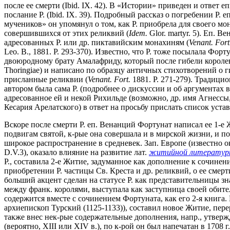
после ее смерти (Ibid. IX. 42). В «Истории» приведен и ответ е
послание Р. (Ibid. IX. 39). Подробный рассказ о погребении Р.
мучеников» он упомянул о том, как Р. приобрела для своего мон
совершившихся от этих реликвий (
Idem.
Glor. martyr. 5). Еп. 
адресованных Р. или др. пиктавийским монахиням (
Venant. Fort
Leo. B., 1881. P. 293-370). Известно, что Р. тоже посылала Фо
двоюродному брату Амалафриду, который после гибели королев
Thoringiae) и написано по образцу античных стихотворений о 
присланные реликвии (
Venant. Fort.
1881. P. 271-279). Традици
автором была сама Р. (подробнее о дискуссии и об аргументах 
адресованное ей и некой Рихильде (возможно, др. имя Агнеcс
Кесария Арелатского) в ответ на просьбу прислать список устав
Вскоре после смерти Р. еп. Венанций Фортунат написал ее 1-е 
подвигам святой, к-рые она совершала и в мирской жизни, и п
широкое распространение в средневек. Зап. Европе (известно ок
D.V.3), оказало влияние на развитие лат.
житийной литерату
Р., составила 2-е Житие, задуманное как дополнение к сочинен
приобретении Р. частицы Св. Креста и др. реликвий, о ее смер
больший акцент сделан на статусе Р. как представительницы зн
между франк. королями, выступала как заступница своей обител
содержится вместе с сочинением Фортуната, как его 2-я книга. 
архиепископ Турский (1125-1133)), составил новое Житие, пер
также внес нек-рые содержательные дополнения, напр., утверж
(вероятно, XIII или XIV в.), по к-рой он был напечатан в 1708 г.,