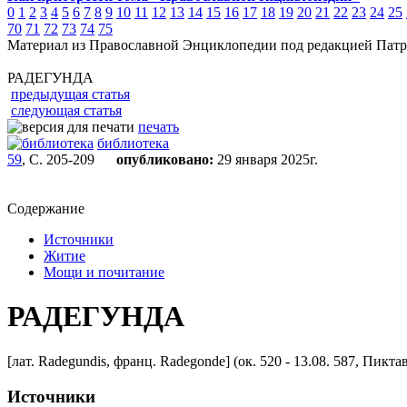
0
1
2
3
4
5
6
7
8
9
10
11
12
13
14
15
16
17
18
19
20
21
22
23
24
25
70
71
72
73
74
75
Материал из Православной Энциклопедии под редакцией Патр
РАДЕГУНДА
предыдущая статья
следующая статья
печать
библиотека
59
, С. 205-209
опубликовано:
29 января 2025г.
Содержание
Источники
Житие
Мощи и почитание
РАДЕГУНДА
[лат. Radegundis, франц. Radegonde] (ок. 520 - 13.08. 587, Пикт
Источники