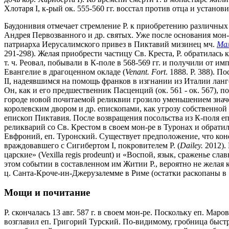
Хлотаря I, к-рый ок. 555-560 гг. восстал против отца и устан
Баудонивия отмечает стремление Р. к приобретению различных
Андрея Первозванного и др. святых. Уже после основания мон-
патриарха Иерусалимского привез в Пиктавий мизинец мч.
Ма
291-298). Желая приобрести частицу Св. Креста, Р. обратилась 
т. ч. Реовал, побывали в К-поле в 568-569 гг. и получили от 
Евангелие в драгоценном окладе (
Venant. Fort
. 1888. P. 388). 
II, надеявшимся на помощь франков в изгнании из Италии ланг
Он, как и его предшественник Пасценций (ок. 561 - ок. 567), 
городе новой почитаемой реликвии грозило уменьшением значе
королевским двором и др. епископами, как угрозу собственно
епископ Пиктавия. После возвращения посольства из К-поля еп
реликварий со Св. Крестом в своем мон-ре в Туронах и обрати
Евфроний, еп. Туронский. Существует предположение, что конф
враждовавшего с Сигибертом I, покровителем Р. (
Dailey.
2012).
царские» (Vexilla regis prodeunt) и «Воспой, язык, сраженье слав
этом событии в составленном им Житии Р., вероятно не желая 
ц. Санта-Кроче-ин-Джерузалемме в Риме (остатки раскопаны в
Мощи и почитание
Р. скончалась 13 авг. 587 г. в своем мон-ре. Поскольку еп. Ма
возглавил еп. Григорий Турский. По-видимому, гробница быст