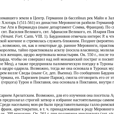
нимавшего земли в Центр. Германии (в бассейнах рек Майн и Зале
 и Хлотарь I (511-561) из династии Меровингов разбили Германиф
тье Ати в Вермандуа (ныне департамент Сомма, Франция). По свид
а, свт. Василия Великого, свт. Афанасия Великого, еп. Илария 
 (
Venant. Fort.
Carm. VIII. 1). Баудонивия отмечала интерес Р. к
еской кончине и стремилась служить ближним. Позднее (вероятно,
й, возможно, он, как и некоторые др. ранние Меровинги, практи
королевы, тайно практиковала аскезу (носила власяницу, молила
хся женщин, щедро жертвовала монастырям. Ок. 550 г., после тог
едарда, чтобы он совершил над ней монашеский постриг и посвя
не Мец), а также предприняла паломническую поездку в Туроны 
на щедро одарила. Возможно, тогда же она основала в Туронах м
тарем вилле Сведы (ныне Се, деп. Вьенна). По сообщению Баудони
Германа, еп. Паризиев (ныне Париж), смогла отговорить его от 
а (герцога) Турон и Пиктавия, она основала в Пиктавии, внутри 
Кесарием Арелатским. Возможно, для его изучения она посетила А
в предполагал строгий затвор и избрание настоятельницы самим
реди насельниц мон-ря были представительницы галло-римской 
 франк. аристократии, в т. ч. принадлежавшие к роду Меровингов
 ок. 200 монахинь. Ок. 561 г. при поддержке аристократа (лат. v