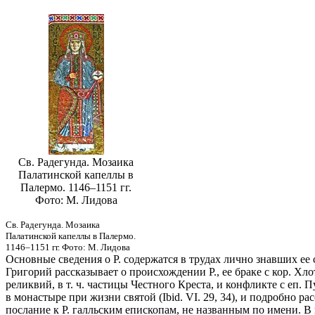
Св. Радегунда. Мозаика
Палатинской капеллы в
Палермо. 1146–1151 гг.
Фото: М. Лидова
Св. Радегунда. Мозаика
Палатинской капеллы в Палермо.
1146–1151 гг. Фото: М. Лидова
Основные сведения о Р. содержатся в трудах лично знавших ее
Григорий рассказывает о происхождении Р., ее браке с кор. Хл
реликвий, в т. ч. частицы Честного Креста, и конфликте с еп. П
в монастыре при жизни святой (Ibid. VI. 29, 34), и подробно ра
послание к Р. галльским епископам, не названным по имени. В